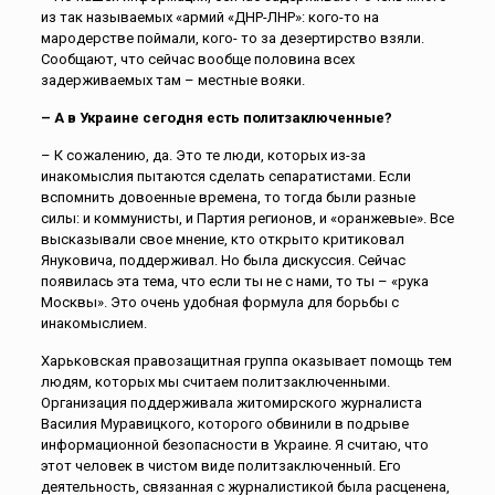
из так называемых «армий «ДНР-ЛНР»: кого-то на
мародерстве поймали, кого- то за дезертирство взяли.
Сообщают, что сейчас вообще половина всех
задерживаемых там – местные вояки.
– А в Украине сегодня есть политзаключенные?
– К сожалению, да. Это те люди, которых из-за
инакомыслия пытаются сделать сепаратистами. Если
вспомнить довоенные времена, то тогда были разные
силы: и коммунисты, и Партия регионов, и «оранжевые». Все
высказывали свое мнение, кто открыто критиковал
Януковича, поддерживал. Но была дискуссия. Сейчас
появилась эта тема, что если ты не с нами, то ты – «рука
Москвы». Это очень удобная формула для борьбы с
инакомыслием.
Харьковская правозащитная группа оказывает помощь тем
людям, которых мы считаем политзаключенными.
Организация поддерживала житомирского журналиста
Василия Муравицкого, которого обвинили в подрыве
информационной безопасности в Украине. Я считаю, что
этот человек в чистом виде политзаключенный. Его
деятельность, связанная с журналистикой была расценена,