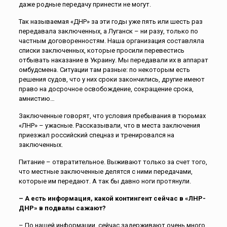
даже родные передачу принести не могут.
Так называемая «ДНР» за эти годы уже пять или шесть раз
передавала заключенных, а Луганск – ни разу, только по
частным договоренностям. Наша организация составляла
списки заключенных, которые просили перевестись
отбывать наказание в Украину. Мы передавали их в аппарат
омбудсмена. Ситуации там разные: по некоторым есть
решения судов, что у них сроки закончились, другие имеют
право на досрочное освобождение, сокращение срока,
амнистию…
Заключенные говорят, что условия пребывания в тюрьмах
«ЛНР» – ужасные. Рассказывали, что в места заключения
приезжал российский спецназ и тренировался на
заключенных.
Питание – отвратительное. Выживают только за счет того,
что местные заключенные делятся с ними передачами,
которые им передают. А так бы давно ноги протянули.
– А есть информация, какой контингент сейчас в «ЛНР-
ДНР» в подвалы сажают?
– По нашей информации, сейчас задерживают очень много