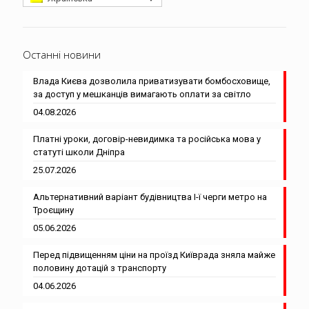
Останні новини
Влада Києва дозволила приватизувати бомбосховище,
за доступ у мешканців вимагають оплати за світло
04.08.2026
Платні уроки, договір-невидимка та російська мова у
статуті школи Дніпра
25.07.2026
Альтернативний варіант будівництва І-ї черги метро на
Троєщину
05.06.2026
Перед підвищенням ціни на проїзд Київрада зняла майже
половину дотацій з транспорту
04.06.2026