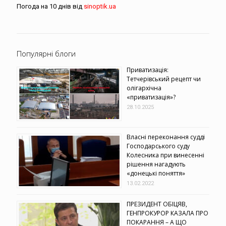
Погода на 10 днів від
sinoptik.ua
Популярні блоги
Приватизація:
Тетчерівський рецепт чи
олігархічна
«приватизація»?
28.10.2025
Власні переконання судді
Господарського суду
Колесника при винесенні
рішення нагадують
«донецькі поняття»
13.02.2022
ПРЕЗИДЕНТ ОБІЦЯВ,
ГЕНПРОКУРОР КАЗАЛА ПРО
ПОКАРАННЯ – А ЩО