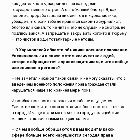
как деятельность, направленная на подрыв
государственного строя. А он -обычный блогер. Я, как
человек, проработавший ни один год в журналистике,
убежден, что если тебе не нравится какой-то журналист,
блогер или канал, то не читай, его не слушай, не смотри, не
подписывайся. А запрещать и закрывать кого-то в тюрьму
– это чистой воды тоталитарные методы.
– В Харьковской области объявили военное положение.
Увеличилось ли в связи с этим количество людей,
которые обращаются к правозащитникам, и что вообще
изменилось в регионе?
– Не заметил никакой такой связи, и не могу сказать, что с
введением военного положения права граждан стали
нарушаться чаще. По крайней мере, пока.
И вообще военного положения особо не ощущается.
Единственное, что снова поставили блок-посты на въезде
в город. И чаще стали мотаться по городу полицейские
машины с включенными спецсигналами.
– С чем вообще обращаются к вам люди? В какой
сфере больше всего нарушаются сегодня права