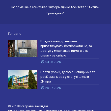
Інформаційне агентство "Інформаційне Агентство "Активні
Громадяни"
Головне
Влада Києва дозволила
приватизувати бомбосховище, за
доступ у мешканців вимагають
оплати за світло
04.08.2026
Платні уроки, договір-невидимка та
російська мова у статуті школи
Дніпра
25.07.2026
© 2018 Всі права захищені.
Використання будь-яких матеріалів, розміщених на сайті,