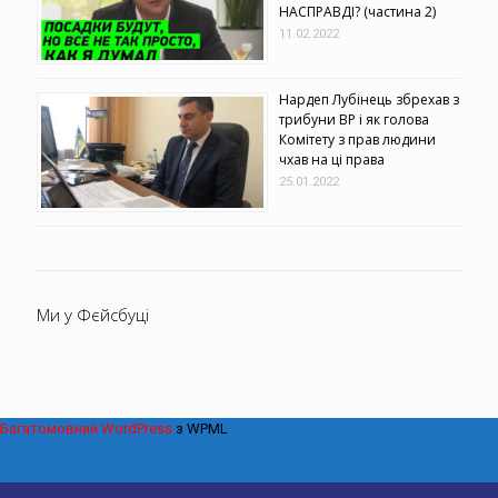
НАСПРАВДІ? (частина 2)
11.02.2022
Нардеп Лубінець збрехав з
трибуни ВР і як голова
Комітету з прав людини
чхав на ці права
25.01.2022
Ми у Фєйсбуці
Багатомовний WordPress
з WPML