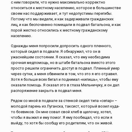
с ним говорили, что нужно максимально корректно
относиться к местному населению, которое в большинстве
своем нас поддерживает, и тут недопустимы перегибы.
Потому что мы видели, и как задерживали гражданских
лиц, и как беспочвенно помещали в подвал батальона, и как
порой жестко относились к местному гражданскому
населению.
Однажды меня попросили допросить одного пленного,
который сидел в подвале. Я обнаружил, что он в
ужаснейшем состоянии. Я сказал, что ему необходима
срочная медпомощь, но в штабе батальона вместо этого
просто решили ограничить доступ в подвал. Пленный умер
через сутки, а меня обвинили в том, что это я его отравил.
Хотя я больше всех бегал и поднимал «кипишь», чтобы ему
оказали помощь. Я сказал это в глаза Мельничуку, и он дал
распоряжение закрыть в подвал меня.
Рядом со мной в подвале за стенкой сидел типа «сепар» –
молодой парень из Луганска, таксист, который возил куда-
то боевиков. Он мне совал свой хлеб в щелочку, хотел,
чтобы я выжил и ему помог. Я ему пообещал, что если я
выйду, то хотя бы сообщу его родителям, что он живой.