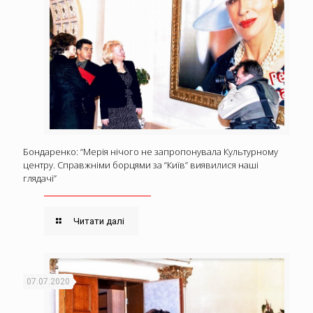
Бондаренко: “Мерія нічого не запропонувала Культурному
центру. Справжніми борцями за “Київ” виявилися наші
глядачі”
Читати далі
07.07.2020