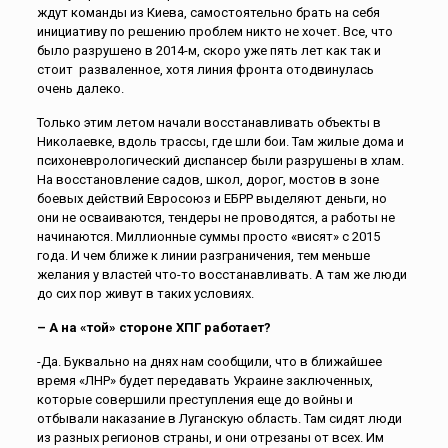
ждут команды из Киева, самостоятельно брать на себя
инициативу по решению проблем никто не хочет. Все, что
было разрушено в 2014-м, скоро уже пять лет как так и
стоит разваленное, хотя линия фронта отодвинулась
очень далеко.
Только этим летом начали восстанавливать объекты в
Николаевке, вдоль трассы, где шли бои. Там жилые дома и
психоневрологический диспансер были разрушены в хлам.
На восстановление садов, школ, дорог, мостов в зоне
боевых действий Евросоюз и ЕБРР выделяют деньги, но
они не осваиваются, тендеры не проводятся, а работы не
начинаются. Миллионные суммы просто «висят» с 2015
года. И чем ближе к линии разграничения, тем меньше
желания у властей что-то восстанавливать. А там же люди
до сих пор живут в таких условиях.
– А на «той» стороне ХПГ работает?
-Да. Буквально на днях нам сообщили, что в ближайшее
время «ЛНР» будет передавать Украине заключенных,
которые совершили преступления еще до войны и
отбывали наказание в Луганскую область. Там сидят люди
из разных регионов страны, и они отрезаны от всех. Им