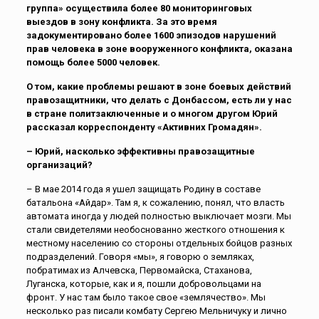
группа»
осуществила более 80 мониторинговых
выездов в зону конфликта. За это время
задокументировано более 1600 эпизодов нарушений
прав человека в зоне вооруженного конфликта, оказана
помощь более 5000 человек.
О том, какие проблемы решают в зоне боевых действий
правозащитники, что делать с Донбассом, есть ли у нас
в стране политзаключенные и о многом другом Юрий
рассказал корреспонденту «Активних Громадян».
– Юрий, н
асколько эффективны правозащитные
организаций?
– В мае 2014 года я ушел защищать Родину в составе
батальона «Айдар». Там я, к сожалению, понял, что власть
автомата иногда у людей полностью выключает мозги. Мы
стали свидетелями необоснованно жесткого отношения к
местному населению со стороны отдельных бойцов разных
подразделений. Говоря «мы», я говорю о земляках,
побратимах из Алчевска, Первомайска, Стаханова,
Луганска, которые, как и я, пошли добровольцами на
фронт. У нас там было такое свое «землячество». Мы
несколько раз писали комбату Сергею Мельничуку и лично