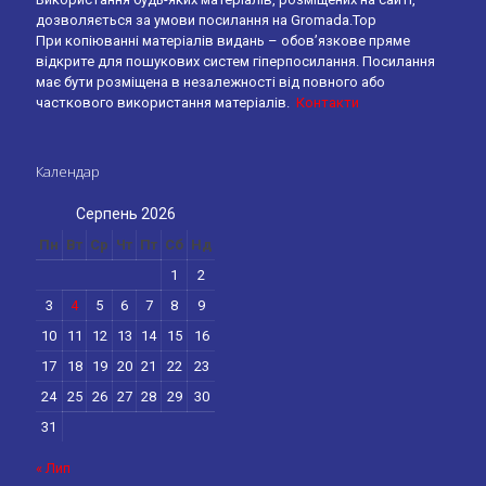
дозволяється за умови посилання на Gromada.Top
При копіюванні матеріалів видань – обов’язкове пряме
відкрите для пошукових систем гіперпосилання. Посилання
має бути розміщена в незалежності від повного або
часткового використання матеріалів.
Контакти
Календар
Серпень 2026
Пн
Вт
Ср
Чт
Пт
Сб
Нд
1
2
3
4
5
6
7
8
9
10
11
12
13
14
15
16
17
18
19
20
21
22
23
24
25
26
27
28
29
30
31
« Лип