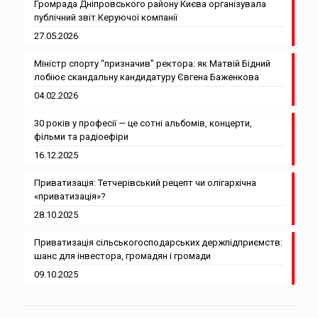
Громрада Дніпровського району Києва організувала
публічний звіт Керуючої компанії
27.05.2026
Міністр спорту “призначив” ректора: як Матвій Бідний
лобіює скандальну кандидатуру Євгена Баженкова
04.02.2026
30 років у професії — це сотні альбомів, концерти,
фільми та радіоефіри
16.12.2025
Приватизація: Тетчерівський рецепт чи олігархічна
«приватизація»?
28.10.2025
Приватизація сільськогосподарських держпідприємств:
шанс для інвестора, громадян і громади
09.10.2025