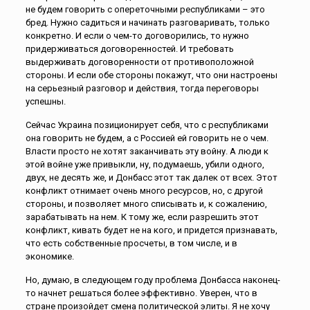
не будем говорить с опереточными республиками – это
бред. Нужно садиться и начинать разговаривать, только
конкретно. И если о чем-то договорились, то нужно
придерживаться договоренностей. И требовать
выдерживать договоренности от противоположной
стороны. И если обе стороны покажут, что они настроены
на серьезный разговор и действия, тогда переговоры
успешны.
Сейчас Украина позиционирует себя, что с республиками
она говорить не будем, а с Россией ей говорить не о чем.
Власти просто не хотят заканчивать эту войну. А люди к
этой войне уже привыкли, ну, подумаешь, убили одного,
двух, не десять же, и Донбасс этот так далек от всех. Этот
конфликт отнимает очень много ресурсов, но, с другой
стороны, и позволяет много списывать и, к сожалению,
зарабатывать на нем. К тому же, если разрешить этот
конфликт, кивать будет не на кого, и придется признавать,
что есть собственные просчеты, в том числе, и в
экономике.
Но, думаю, в следующем году проблема Донбасса наконец-
то начнет решаться более эффективно. Уверен, что в
стране произойдет смена политической элиты. Я не хочу