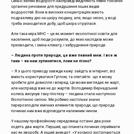
Синьо-зелені водорості насправді виділяють певні токсичні
органічні речовини для придушення інших видів
водоростей. Вони в високих концентраціях мають
подразливу дію на шкіру людину, але, якщо чесно, у воді
треба знаходитися добу, щоб шкіра отруїлася.
Але така міра МНС – це як момент екологічної освіти для
населення, щоб люди розуміли, до яких наслідків може
призводити, і зміна клімату, і забруднення природи.
– Людина проти природи, це вже певний мем. І все ж
таки – як нам зупинитися, поки не пізно?
– Я з цього приводу завжди кажу: зайдіть в інтернет, всі
вміють користуватися Гуглом, та спитайте: що я можу
зробити для довкілля і вперед. Це може виглядає як жарт,
але насправді вже не до жартів. Володимир Вернадський
колись висунув таку гіпотезу – людина стала наступною
біологічною силою. Ми робимо настільки значні
перерозподіли хімічних елементів природи, що природа
починає нам вже відповідати належним чином.
У нашому професійному середовищі останні два роки
ходять два жарти. Перший, що планета починає сприймати
нас як хворобу. А інший анекдот: «У космосі зустрічаються