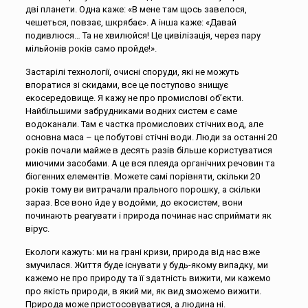
дві планети. Одна каже: «В мене там щось завелося,
чешеться, повзає, шкрябає». А інша каже: «Давай
подивлюся… Та не хвилюйся! Це цивілізація, через пару
мільйонів років само пройде!».
Застарілі технології, очисні споруди, які не можуть
впоратися зі скидами, все це поступово знищує
екосередовище. Я кажу не про промислові об’єкти.
Найбільшими забрудниками водних систем є саме
водоканали. Там є частка промислових стічних вод, але
основна маса – це побутові стічні води. Люди за останні 20
років почали майже в десять разів більше користуватися
миючими засобами. А це вся плеяда органічних речовин та
біогенних елементів. Можете самі порівняти, скільки 20
років тому ви витрачали прального порошку, а скільки
зараз. Все воно йде у водойми, до екосистем, вони
починають реагувати і природа починає нас сприймати як
вірус.
Екологи кажуть: ми на грані кризи, природа від нас вже
змучилася. Життя буде існувати у будь-якому випадку, ми
кажемо не про природу та її здатність вижити, ми кажемо
про якість природи, в який ми, як вид зможемо вижити.
Природа може пристосовуватися, а людина ні.