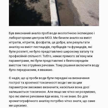
Був виконаний аналіз проб води екологічною інспекцією і
лабораторним центром МОЗ. Ми бачили аналіз на вміст
нітратів, нітритів, фосфатів, це добре, але результати
аналізу на вміст пестицидів, гербіцидів та фузицидів, які
були розлиті, не було представлено широкому загалу та
професійній спільноті. Тобто, немає прямого зв’язку між
параметрами, які були представлені з безпосереднім
вмістом тих отруйних речовин. Тому рішення включити воду
було передчасним, я вважаю.
Є надія, що ці проби води були передані на визначення
гострої та хронічної токсичності води і ми за цим
параметром зможемо визначити, наскільки вона досі
залишається токсичною. Але якщо ми чітко не розуміємо,
про які хімічні речовини йде мова, то не знаю. Бо для
хроматографічного аналізу потрібно чітко знати, що саме
ми шукаємо.