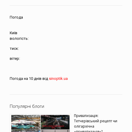
Погода
Київ
вологість:
тиск:
вітер:
Погода на 10 днів від
sinoptik.ua
Популярні блоги
Приватизація:
Тетчерівський рецепт чи
олігархічна
«приватизація»?