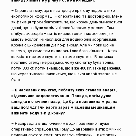
викиду хімікатів у річку Рось на Київщині.
– Справа в тому, що в нас про цю пригоду недостатньо
екологічної інформації – оперативної та достовірної. Мене
як фахівця трохи бентежить те, що кожен день змінюються
данні, що то були за хімічні засоби захисту рослин . Там
відбулась аварія – витік високотоксичних речовин, які
мають екологічні наслідки для водних живих організмів.
Кожна с цих речовин діє по-різному. Але ми поки що не
знаємо, що саме там вилилось і яка його кількість. А так
кількість все зменшується та зменшується. В новинах
постійно стежу і не розумію, чому спочатку була тонна,
потім 800 кг, потім знайшов, що вже 400 кг. Таке враження,
що через тиждень виявиться, що ніякої аварії взагалі не
було.
– В населених пунктах, поблизу яких сталася аварія,
відключили водопостачання. Правда, потім дуже
швидко включили назад. Це була правильна міра, на
ваш погляд? І чи варто зараз місцевим мешканцям
вживати воду з-під крану?
– Насправді з відключенням води правильно і дуже
оперативно спрацювали. Тому що аварійний витік хімічних
речовин другого-третього класу небезпеки – вже ризик.