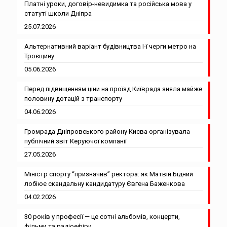
Платні уроки, договір-невидимка та російська мова у
статуті школи Дніпра
25.07.2026
Альтернативний варіант будівництва І-ї черги метро на
Троєщину
05.06.2026
Перед підвищенням ціни на проїзд Київрада зняла майже
половину дотацій з транспорту
04.06.2026
Громрада Дніпровського району Києва організувала
публічний звіт Керуючої компанії
27.05.2026
Міністр спорту “призначив” ректора: як Матвій Бідний
лобіює скандальну кандидатуру Євгена Баженкова
04.02.2026
30 років у професії — це сотні альбомів, концерти,
фільми та радіоефіри