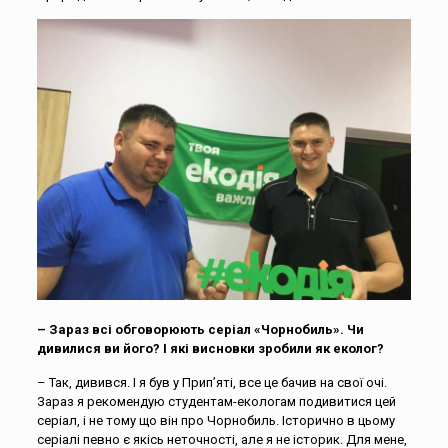
– Зараз всі обговорюють серіал «Чорнобиль». Чи
дивилися ви його? І які висновки зробили як еколог?
– Так, дивився. І я був у Прип’яті, все це бачив на свої очі.
Зараз я рекомендую студентам-екологам подивитися цей
серіал, і не тому що він про Чорнобиль. Історично в цьому
серіалі певно є якісь неточності, але я не історик. Для мене,