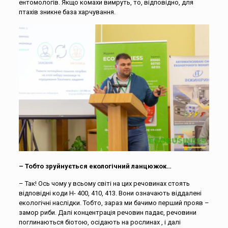
ентомологів. Якщо комахи вимруть, то, відповідно, для
птахів зникне база харчування.
– Тобто зруйнується екологічний ланцюжок…
– Так! Ось чому у всьому світі на цих речовинах стоять
відповідні коди Н- 400, 410, 413. Вони означають віддалені
екологічні наслідки. Тобто, зараз ми бачимо перший прояв –
замор риби. Далі концентрація речовин падає, речовини
поглинаються біотою, осідають на рослинах , і далі