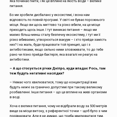
яка починає гнити, і як це вплине на якість води – велике
питання.
Бо ми зробили дисбаланс у екосистемі, і вона нам
відповість по повній програмі. У світі не буває порожнього
місця. Якщо ви щось миттєво та різко вбили, на це місце
приходить щось інше. І тут виникає питання – якщо ми
маємо більш-менш сталу безпечну екосистему, і тут ми її
різко вбиваємо, утворюється вакуум – і хто прийде замість
них? І на жаль, буде працювати той принцип, що і з
антибіотиками, якщо сильно ними зловживати, то до тебе
рано чи пізно прийде бактерія, яка взагалі не реагує на
антибіотики.
– А що стосується річки Дніпро, куди впадає Рось, там
теж будуть негативні наслідки?
– Немає чого хвилюватися, тому що концентрації вже
будуть нижчі за гранично допустимі при такому великому
розбавленні. Інше питання – що це вплине на живі організми
в воді.
Хоча є велике питання, чому не відібрали воду за 500 метрів
вище за місце витоку, з референтної точки – щоб було з чим
порівнювати. Але я не думаю, що треба хвилюватися тим,