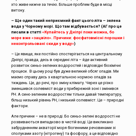
хто живе нижче за течію. Більше проблем буде в місці
витоку.
– Ще один такий неприємний факт цього літа – зелена
вода у Чорному морі. Що там відбувається? (АГ про це
писали в статті
«Купайтесь у Дніпрі поки можна, бо
море вже «зацвіло». Причини: фосфатовмісні порошки і
неконтрольовані скиди у воду»
)
– Це явище, яке постійно спостерігається на центральному
Дніпрі, правда, десь в середині літа – йде активний
розвиток синьо-зелених водоростей і відповідні біохімічні
процеси. В цьому році був дуже великий обсяг опадів. Ми
маємо справу десь з квартальною нормою опадів за
тиждень. Це, до речі, про зміну клімату. Через це різко
зменшився солевміст води у прибережній зоні і змінився
РН. А синє-зеленим водоростям тільки давай температуру,
більш низький рівень РН, і низький солевміст. Це – природні
фактори.
Але причини – не в природі. Бо синьо-зелені водорості не
розвиваються випадково в чистій воді. Це викликано
забрудненням акваторії моря біогенними речовинами зі
сполуками азоту (нітрогену) та фосфору, а це відповідно