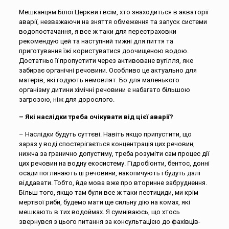
Мешканцям Білої Церкви і всім, хто знаходиться в акваторії
аварії, незважаючи на зняття обмеження та запуск системи
водопостачання, я все ж таки для перестраховки
рекомендую цей та наступний тижні для пиття та
приготування їжі користуватися доочищеною водою.
Достатньо її пропустити через активоване вугілля, яке
забирає органічні речовини. Особливо це актуально для
матерів, які годують немовлят. Бо для маленького
організму дитини хімічні речовини є набагато більшою
загрозою, ніж для дорослого.
– Які наслідки треба очікувати від цієї аварії?
– Наслідки будуть суттєві. Навіть якщо припустити, що
зараз у воді спостерігається концентрація цих речовин,
нижча за гранично допустиму, треба розуміти сам процес дії
цих речовин на водну екосистему. Гідробіонти, бентос, донні
осади поглинають ці речовини, накопичують і будуть далі
віддавати. Тобто, йде мова вже про вторинне забруднення.
Більш того, якщо там були все ж таки пестициди, ми крім
мертвої риби, будемо мати ще сильну дію на комах, які
мешкають в тих водоймах. Я сумніваюсь, що хтось
звернувся з цього питання за консультацією до фахівців-