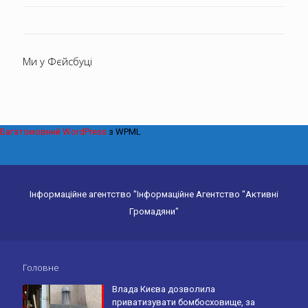
Ми у Фєйсбуці
Багатомовний WordPress
з WPML
Інформаційне агентство "Інформаційне Агентство "Активні
Громадяни"
Головне
Влада Києва дозволила
приватизувати бомбосховище, за