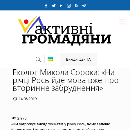
Вихідні дані ІА
Еколог Микола Сорока: «На
річці Рось йде мова вже про
вторинне забруднення»
14.06.2019
2 975
Чим загрожує викид хімікатів у річку Рось, чому зеленіє
Чорне море і як довго ще людство зможе безкарно