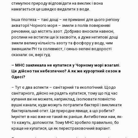
стимулює природу відповідати на виклик і вона
намагається це швидко видалити з води.
Інша гіпотеза – такі дощі – не приманні для цього регіону
акваторії Чорного моря – змили з полів поверхневі
речовини, що містять азот. Добриво вносили навесні,
рослини не встигли ще їх засвоїти, а дуже нетипові дощі
змили велику кількість азоту та фосфору у воду, чим
зменшили РН та солевміст, і синьо-зелені водорості
сказали: ок, вері гуд.
– МНС закликала не купатися у Чорному морі взагалі.
Це дійсно так небезпечно? А як же курортний сезон в
Одесі?
– Тут є два аспекти – санітарний та екологічний. Щодо
санітарного, дійсно не радять купатися, тому що під час
купання ви не можете, наприклад, ізолювати повністю
вушні канали, куди можуть потрапити бактерії і викликати
бактеріальний отит. Це природне явище, а що робити?
Імунітет в нас вже не такий як раніше. Антибіотики нам, як-
то кажуть, допомогли. Тому МНС зробило правильно, бо
краще не купатися, це як перестраховочний варіант.