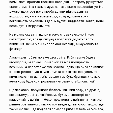
починають проявлятися інші наслідки – потроху руйнується
екосистема. І на жаль, я думаю, ніхто цього не досліджує. Не
думаю, що хтось взяв проби донних відкладень та
водоростей, які є у товщі води, тому що саме вони
поглинають речовини, і далі їх будуть віддавати. Тобто, вони
перейдуть і мігруючий стан.
Не можна сказати, що ми маємо справу з екологічною
катастрофою, але ця ситуація потребує додаткового
вивчення і не на рівні екологічної інспекції, а науковців та
фахівців.
А наслідки побачимо вже цього літа. Риби там не буде в
цьому році, це точно. Бо мальок та ікра помирають
першими. А нерест вже був. Маємо надію, що риба припливе
з інших регіонів. Загинули комахи, птахи, які харчувалися
ними, полетять далі, відповідно там буде бум інших комах, і
нема кому буде контролювати чисельність їх популяції.
Під час аварії порушився біологічний цикл води, і я думаю,
що в цьому році в річці Рось ми будемо спостерігати
надзвичайне цвітіння. Неконтрольоване цвітіння з низьким
рівнем розчиненого кисню призведе до затхлості води. І ще
такий нюанс – де поділася померла риба? Є велика біомаса,