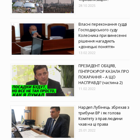
28.10.2025
Власні переконання судді
Господарського суду
Колесника при винесенні
рішення нагадують
«донецькі поняття»
13.02.2022
ПРЕЗИДЕНТ ОБІЦЯВ,
ГЕНПРОКУРОР КАЗАЛА ПРО
ПОКАРАННЯ – А ЩО
НАСПРАВДІ? (частина 2)
11.02.2022
Нардеп Лубінець збрехав з
трибуни ВР і як голова
Комітету з прав людини
чхав на ці права
25.01.2022