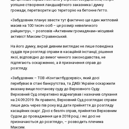
успішне створення ландшафтного заказника і думку
громади, перетворити цю територію на бетонне ґетто.
«Забудовник планує звести тут фактично ще один житловий
масив на 100 тисяч осіб – це розмір невеличкого
райцентру», – розповів «Активним громадянам» місцевий
активіст Максим Стравинський.
На його думку, вкрай дивним виглядає не лише поведінка
суддів при розгляді справи в касаційній інстанції, рішення
якої, відповідно до вимог чинного законодавства, не
підлягають оскарженню, а й призначення справ до
розгляду.
«Забудовник – ТОВ «Контактбудсервіс», який досі
перебуває в стані банкрутства, та ДАБІ України оскаржили
вказану вище постанову суду до Верховного Суду.
Верховний Суд оперативно відреагував і назначив слухання
на 24.09.2019. Як правило, Верховний Суд розглядає справи
лише десь через пів року від дати прийняття до розгляду
касаційних скарг. Досі є безліч справ, прийнятих Верховним
Судом до провадження ще в 2018 році, і які досі не
призначаються до розгляду», – розводить плечима
Максим.