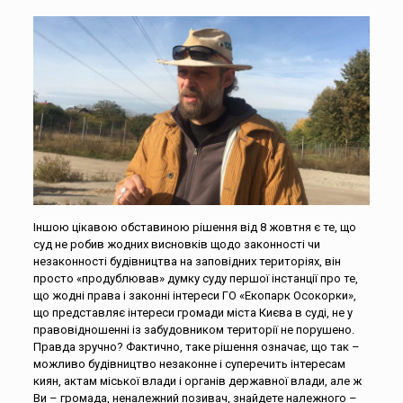
Іншою цікавою обставиною рішення від 8 жовтня є те, що
суд не робив жодних висновків щодо законності чи
незаконності будівництва на заповідних територіях, він
просто «продублював» думку суду першої інстанції про те,
що жодні права і законні інтереси ГО «Екопарк Осокорки»,
що представляє інтереси громади міста Києва в суді, не у
правовідношенні із забудовником території не порушено.
Правда зручно? Фактично, таке рішення означає, що так –
можливо будівництво незаконне і суперечить інтересам
киян, актам міської влади і органів державної влади, але ж
Ви – громада, неналежний позивач, знайдете належного –