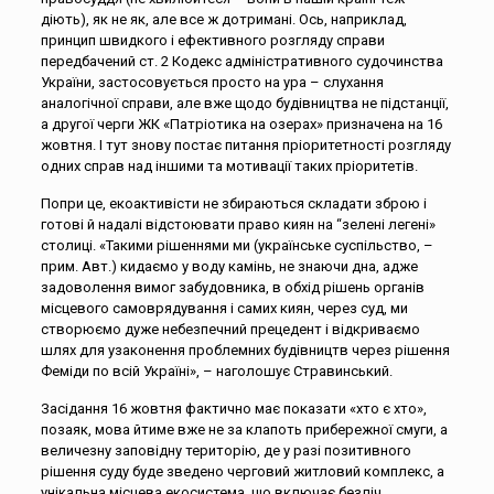
діють), як не як, але все ж дотримані. Ось, наприклад,
принцип швидкого і ефективного розгляду справи
передбачений ст. 2 Кодекс адміністративного судочинства
України, застосовується просто на ура – слухання
аналогічної справи, але вже щодо будівництва не підстанції,
а другої черги ЖК «Патріотика на озерах» призначена на 16
жовтня. І тут знову постає питання пріоритетності розгляду
одних справ над іншими та мотивації таких пріоритетів.
Попри це, екоактивісти не збираються складати зброю і
готові й надалі відстоювати право киян на “зелені легені»
столиці. «Такими рішеннями ми (українське суспільство, –
прим. Авт.) кидаємо у воду камінь, не знаючи дна, адже
задоволення вимог забудовника, в обхід рішень органів
місцевого самоврядування і самих киян, через суд, ми
створюємо дуже небезпечний прецедент і відкриваємо
шлях для узаконення проблемних будівництв через рішення
Феміди по всій Україні», – наголошує Стравинський.
Засідання 16 жовтня фактично має показати «хто є хто»,
позаяк, мова йтиме вже не за клапоть прибережної смуги, а
величезну заповідну територію, де у разі позитивного
рішення суду буде зведено черговий житловий комплекс, а
унікальна місцева екосистема, що включає безліч