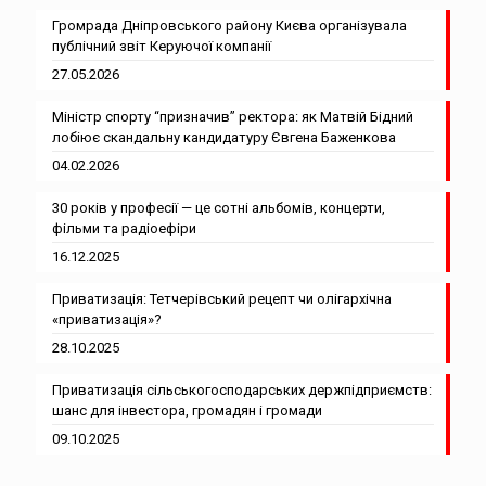
Громрада Дніпровського району Києва організувала
публічний звіт Керуючої компанії
27.05.2026
Міністр спорту “призначив” ректора: як Матвій Бідний
лобіює скандальну кандидатуру Євгена Баженкова
04.02.2026
30 років у професії — це сотні альбомів, концерти,
фільми та радіоефіри
16.12.2025
Приватизація: Тетчерівський рецепт чи олігархічна
«приватизація»?
28.10.2025
Приватизація сільськогосподарських держпідприємств:
шанс для інвестора, громадян і громади
09.10.2025