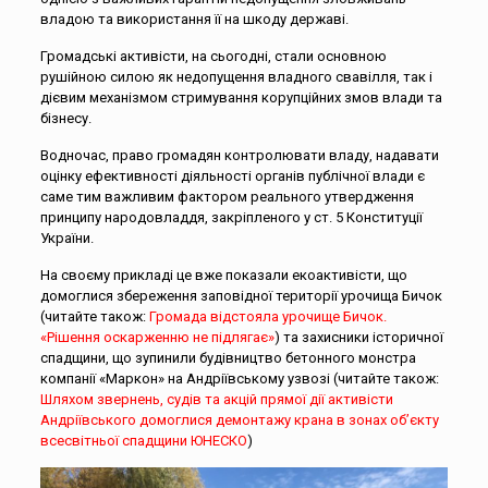
владою та використання її на шкоду державі.
Громадські активісти, на сьогодні, стали основною
рушійною силою як недопущення владного свавілля, так і
дієвим механізмом стримування корупційних змов влади та
бізнесу.
Водночас, право громадян контролювати владу, надавати
оцінку ефективності діяльності органів публічної влади є
саме тим важливим фактором реального утвердження
принципу народовладдя, закріпленого у ст. 5 Конституції
України.
На своєму прикладі це вже показали екоактивісти, що
домоглися збереження заповідної території урочища Бичок
(читайте також:
Громада відстояла урочище Бичок.
«Рішення оскарженню не підлягає»
) та захисники історичної
спадщини, що зупинили будівництво бетонного монстра
компанії «Маркон» на Андріївському узвозі (читайте також:
Шляхом звернень, судів та акцій прямої дії активісти
Андріївського домоглися демонтажу крана в зонах об’єкту
всесвітньої спадщини ЮНЕСКО
)