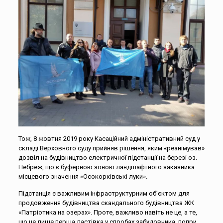
Тож, 8 жовтня 2019 року Касаційний адміністративний суд у
складі Верховного суду прийняв рішення, яким «реанімував»
дозвіл на будівництво електричної підстанції на березі оз.
Небреж, що є буферною зоною ландшафтного заказника
місцевого значення «Осокорківські луки».
Підстанція є важливим інфраструктурним об’єктом для
продовження будівництва скандального будівництва ЖК
«Патріотика на озерах». Проте, важливо навіть не це, а те,
що це лише перша ластівка у спробах забудовника, попри