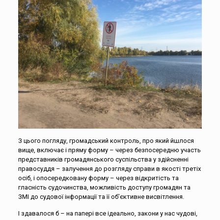
З цього погляду, громадський контроль, про який йшлося
вище, включає і пряму форму – через безпосередню участь
представників громадянського суспільства у здійсненні
правосуддя – залучення до розгляду справи в якості третіх
осіб, і опосередковану форму – через відкритість та
гласність судочинства, можливість доступу громадян та
ЗМІ до судової інформації та її об’єктивне висвітлення.
І здавалося б – на папері все ідеально, закони у нас чудові,