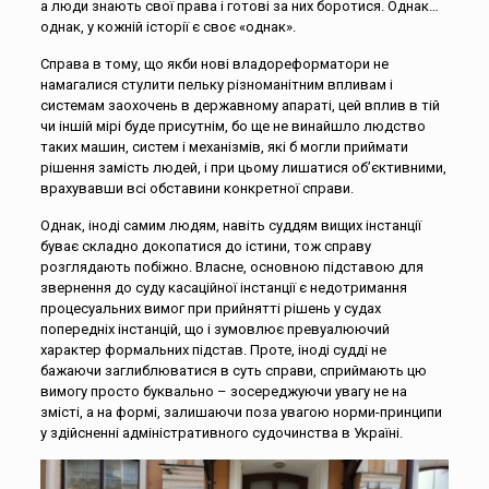
а люди знають свої права і готові за них боротися. Однак…
однак, у кожній історії є своє «однак».
Справа в тому, що якби нові владореформатори не
намагалися стулити пельку різноманітним впливам і
системам заохочень в державному апараті, цей вплив в тій
чи іншій мірі буде присутнім, бо ще не винайшло людство
таких машин, систем і механізмів, які б могли приймати
рішення замість людей, і при цьому лишатися об’єктивними,
врахувавши всі обставини конкретної справи.
Однак, іноді самим людям, навіть суддям вищих інстанції
буває складно докопатися до істини, тож справу
розглядають побіжно. Власне, основною підставою для
звернення до суду касаційної інстанції є недотримання
процесуальних вимог при прийнятті рішень у судах
попередніх інстанцій, що і зумовлює превуалюючий
характер формальних підстав. Проте, іноді судді не
бажаючи заглиблюватися в суть справи, сприймають цю
вимогу просто буквально – зосереджуючи увагу не на
змісті, а на формі, залишаючи поза увагою норми-принципи
у здійсненні адміністративного судочинства в Україні.