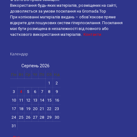
Використання будь-яких матеріалів, розміщених на сайті,
дозволяється за умови посилання на Gromada.Top
При копіюванні матеріалів видань – обов’язкове пряме
відкрите для пошукових систем гіперпосилання. Посилання
має бути розміщена в незалежності від повного або
часткового використання матеріалів.
Контакти
Календар
Серпень 2026
Пн
Вт
Ср
Чт
Пт
Сб
Нд
1
2
3
4
5
6
7
8
9
10
11
12
13
14
15
16
17
18
19
20
21
22
23
24
25
26
27
28
29
30
31