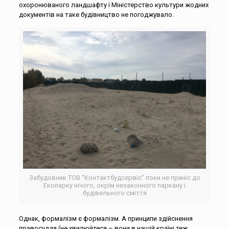
охоронюваного ландшафту і Міністерство культури жодних
документів на таке будівництво не погоджувало.
Забудовник ТОВ “Контактбудсервіс” поки не приніс до
Екопарку нічого, окрім незаконного паркану і
будівельного сміття
Однак, формалізм є формалізм. А принципи здійснення
правосуддя (не хвилюйтеся – вони в нашій країні теж