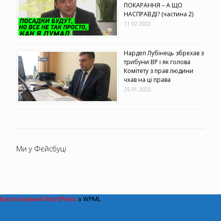
ПОКАРАННЯ – А ЩО
НАСПРАВДІ? (частина 2)
11.02.2022
Нардеп Лубінець збрехав з
трибуни ВР і як голова
Комітету з прав людини
чхав на ці права
25.01.2022
Ми у Фєйсбуці
Багатомовний WordPress
з WPML