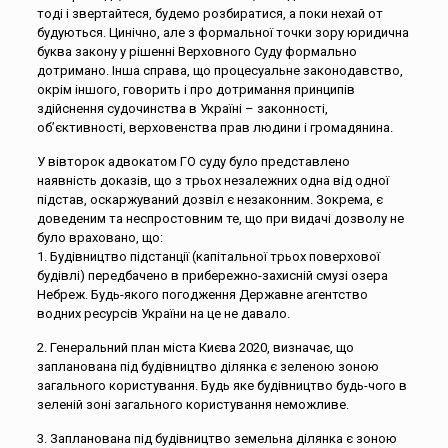
тоді і звертайтеся, будемо розбиратися, а поки нехай от
будуються. Цинічно, але з формальної точки зору юридична
буква закону у рішенні Верховного Суду формально
дотримано. Інша справа, що процесуальне законодавство,
окрім іншого, говорить і про дотримання принципів
здійснення судочинства в Україні – законності,
об’єктивності, верховенства прав людини і громадянина.
У вівторок адвокатом ГО суду було представлено
наявність доказів, що з трьох незалежних одна від одної
підстав, оскаржуваний дозвіл є незаконним. Зокрема, є
доведеним та неспростовним те, що при видачі дозволу не
було враховано, що:
1. Будівництво підстанції (капітальної трьох поверхової
будівлі) передбачено в прибережно-захисній смузі озера
Небреж. Будь-якого погодження Державне агентство
водних ресурсів України на це не давало.
2. Генеральний план міста Києва 2020, визначає, що
запланована під будівництво ділянка є зеленою зоною
загального користування. Будь яке будівництво будь-чого в
зеленій зоні загального користування неможливе.
3. Запланована під будівництво земельна ділянка є зоною