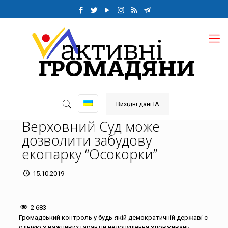
Вихідні дані ІА
Верховний Суд може
дозволити забудову
екопарку “Осокорки”
15.10.2019
2 683
Громадський контроль у будь-якій демократичній державі є
однією з важливих гарантій недопущення зловживань