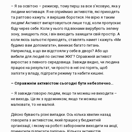
– Я за освітою – режисер, тому перш за все з’ясовую, яка у
людини мотивація. Я не сприймаю активістів, які приходять
та раптово кажуть: я вирішив боротися. Не вірю я таким
людям! Активіст вигартовується лише тоді, коли пропускає
біду через себе. Коли у нього під вікнами вирубують зелену
зону, знищують ліси, і він виходить захищати свій простір. А
коли якісь зальотні приходять, ставлять намет і кажуть «Ми
будемо вам допомагати», виникає багато питань.
Наприклад, а що ви відстояли у себе в дворі? Або що
вибили для людей по системі ЖКГ? Справжній активіст
виростає з певного середовища. Завжди видно, чи людина
працює на результат, чи просто в неї очі горять, щоб
залізти у владу, підіграти режиму та набити кишені.
– Справжнім активістом сьогодні бути небезпечно…
– Я завжди говорю людям, якщо ти можеш не виходити –
не виходь. Це як з художником, якщо ти можеш не
малювати, то не малюй.
Дійсно бувають різні випадки. Ось кілька хвилин назад
говорила з активістом, який працює у бюджетній
організації, і якому на роботі заборонили виходити на акції,
примусили підписати папірець. Кількох активістів