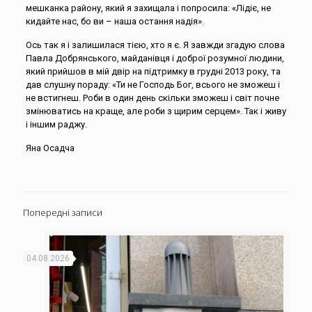
мешканка району, який я захищала і попросила: «Лідіє, не
кидайте нас, бо ви – наша остання надія».
Ось так я і залишилася тією, хто я є. Я завжди згадую слова
Павла Добрянського, майданівця і доброї розумної людини,
який прийшов в мій двір на підтримку в грудні 2013 року, та
дав слушну пораду: «Ти не Господь Бог, всього не зможеш і
не встигнеш. Роби в один день скільки зможеш і світ почне
змінюватись на краще, але роби з щирим серцем». Так і живу
і іншим раджу.
Яна Осадча
Попередні записи
04.08.2026