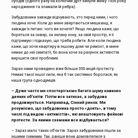
сусідів (одного разу на колючий дріт кинули жінку 1936 року
народження та зламали їй ребра).
Забудовники завжди відчувають, хто перед ними, і чого
людина хоче. Коли до мене звертаються мешканці, я
завжди їх питаю: чого ви хочете? Якщо людина каже, що
бореться за сквер, за зелену зону, за свій простір, я її
підтримую і підказую, що треба робити. Але коли людина
каже, що хоче квартиру в іншому домі чи ремонт, в мене
немає до неї симпатії, бо вона хоче за рахунок активістів
вирішити свої проблеми.
Зараз нами проведено вже більше 300 акцій протесту.
Немає такої іншої сили, яка б так системно боролася, як
наша група однодумців.
– Дуже часто ми спостерігаємо багато шуму навколо
деяких об’єктів. Потім все затихає, а забудова
продовжується. Наприклад, Сінний ринок. Ми
розуміємо, що забудовника просто «доять», в тому
числі під видом «активістів», які влаштовують фейкові
протести. За якими схемами все відбувається?
– Зараз мало таких об’єктів. Зараз забудовники пішли за
іншими схемами. Так, раніше вони домовлялися з