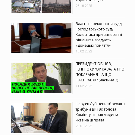
28.10.2025
Власні переконання судді
Господарського суду
Колесника при винесенні
рішення нагадують
«донецькі поняття»
13.02.2022
ПРЕЗИДЕНТ ОБІЦЯВ,
ГЕНПРОКУРОР КАЗАЛА ПРО
ПОКАРАННЯ – А ЩО
НАСПРАВДІ? (частина 2)
11.02.2022
Нардеп Лубінець збрехав з
трибуни ВР і як голова
Комітету з прав людини
чхав на ці права
25.01.2022