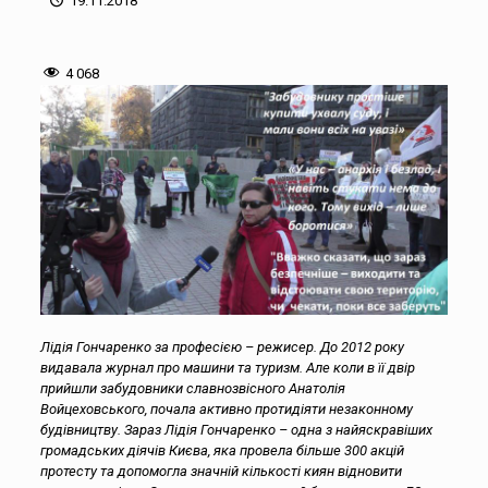
19.11.2018
4 068
Лідія Гончаренко за професією – режисер. До 2012 року
видавала журнал про машини та туризм. Але коли в її двір
прийшли забудовники славнозвісного Анатолія
Войцеховського, почала активно протидіяти незаконному
будівництву. Зараз Лідія Гончаренко – одна з найяскравіших
громадських діячів Києва, яка провела більше 300 акцій
протесту та допомогла значній кількості киян відновити