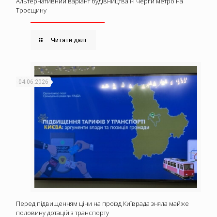
Альтернативний варіант будівництва І-ї черги метро на
Троєщину
Читати далі
04.06.2026
Перед підвищенням ціни на проїзд Київрада зняла майже
половину дотацій з транспорту