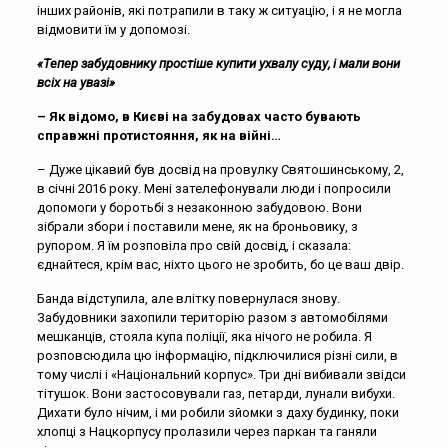
інших районів, які потрапили в таку ж ситуацію, і я не могла
відмовити їм у допомозі.
«Тепер забудовнику простіше купити ухвалу суду, і мали вони
всіх на увазі»
– Як відомо, в Києві на забудовах часто бувають
справжні протистояння, як на війні…
– Дуже цікавий був досвід на провулку Святошинському, 2,
в січні 2016 року. Мені зателефонували люди і попросили
допомоги у боротьбі з незаконною забудовою. Вони
зібрали збори і поставили мене, як на броньовику, з
рупором. Я їм розповіла про свій досвід, і сказала:
єднайтеся, крім вас, ніхто цього не зробить, бо це ваш двір.
Банда відступила, але влітку повернулася знову.
Забудовники захопили територію разом з автомобілями
мешканців, стояла купа поліції, яка нічого не робила. Я
розповсюдила цю інформацію, підключилися різні сили, в
тому числі і «Національний корпус». Три дні вибивали звідси
тітушок. Вони застосовували газ, петарди, лунали вибухи.
Дихати було нічим, і ми робили зйомки з даху будинку, поки
хлопці з Нацкорпусу пролазили через паркан та ганяли