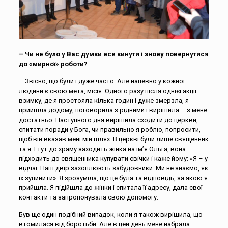
– Чи не було у Вас думки все кинути і знову повернутися
до «мирної» роботи?
– Звісно, що були і дуже часто. Але напевно у кожної
людини є свою мета, місія. Одного разу після однієї акції
взимку, де я простояла кілька годин і дуже змерзла, я
прийшла додому, поговорила з рідними і вирішила – з мене
достатньо. Наступного дня вирішила сходити до церкви,
спитати поради у Бога, чи правильно я роблю, попросити,
щоб він вказав мені мій шлях. В церкві були лише священник
та я. І тут до храму заходить жінка на ім’я Ольга, вона
підходить до священника купувати свічки і каже йому: «Я – у
відчаї. Наш двір захоплюють забудовники. Ми не знаємо, як
їх зупинити». Я зрозуміла, що це була та відповідь, за якою я
прийшла. Я підійшла до жінки і спитала її адресу, дала свої
контакти та запропонувала свою допомогу.
Був ще один подібний випадок, коли я також вирішила, що
втомилася від боротьби. Але в цей день мене набрала