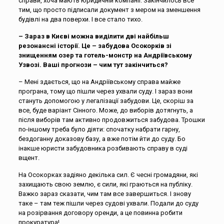
справи, хоча мають юридичній компанії. Закінчилось все
тим, що просто підписали документ з мером на зменшення
будівлі на два поверхи. І все стало тихо.
– Зараз в Києві можна виділити дві найбільш
резонансні історії. Це – забудова Осокорків зі
знищенням озер та готель-монстр на Андріївському
Узвозі. Ваші прогнози – чим тут закінчиться?
– Мені здається, що на Андріївському справа майже
програна, тому що пішли через ухвали суду. І зараз вони
стануть допомогою у легалізації забудови. Це, скоріш за
все, буде варіант Сінного. Може, до виборів дотягнуть, а
після виборів там активно продовжиться забудова. Трошки
по-іншому треба було діяти: спочатку набрати гарну,
бездоганну доказову базу, а вже потім йти до суду. Бо
інакше юристи забудовника розбивають справу в суді
вщент.
На Осокорках задіяно декілька сил. Є чесні громадяни, які
захищають свою землю, є сили, які граються на публіку.
Важко зараз сказати, чим там все завершиться. І знову
таке – там теж пішли через судові ухвали. Подали до суду
на розірвання договору оренди, а це повинна робити
прокуратура!