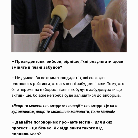
– Президентські вибори, вірніше, їхні результати щось
змінять в плані забудов?
– Не думаю. За кожним з кандидатів, які сьогодні
очолюють рейтинги, стоять певні забудовні сили. Тому, хто
б не переміг на виборах, після них будуть забудовувати ще
активніше, бо вже не треба буде залицятися до виборців.
«Якщо ти можеш не виходити на акції – не виходь. Це як з
художником, якщо ти можеш не малювати, то не малюй»
– Давайте поговоримо про «активістів», для яких
протест – це бізнес. Як відрізнити такого від
справжнього?