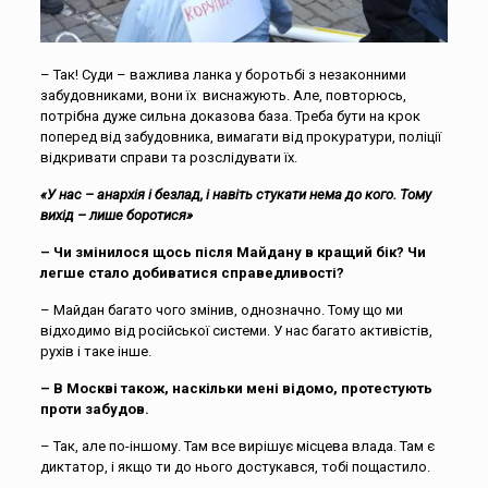
– Так! Суди – важлива ланка у боротьбі з незаконними
забудовниками, вони їх виснажують. Але, повторюсь,
потрібна дуже сильна доказова база. Треба бути на крок
поперед від забудовника, вимагати від прокуратури, поліції
відкривати справи та розслідувати їх.
«У нас – анархія і безлад, і навіть стукати нема до кого. Тому
вихід – лише боротися»
– Чи змінилося щось після Майдану в кращий бік? Чи
легше стало добиватися справедливості?
– Майдан багато чого змінив, однозначно. Тому що ми
відходимо від російської системи. У нас багато активістів,
рухів і таке інше.
– В Москві також, наскільки мені відомо, протестують
проти забудов.
– Так, але по-іншому. Там все вирішує місцева влада. Там є
диктатор, і якщо ти до нього достукався, тобі пощастило.