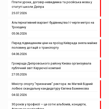
Платні уроки, договір-невидимка та російська мова у
статуті школи Дніпра
25.07.2026
Альтернативний варіант будівництва І-ї черги метро на
Троєщину
05.06.2026
Перед підвищенням ціни на проїзд Київрада зняла майже
половину дотацій з транспорту
04.06.2026
Громрада Дніпровського району Києва організувала
публічний звіт Керуючої компанії
27.05.2026
Міністр спорту “призначив” ректора: як Матвій Бідний
лобіює скандальну кандидатуру Євгена Баженкова
04.02.2026
30 років у професії — це сотні альбомів, концерти,
фільми та радіоефіри