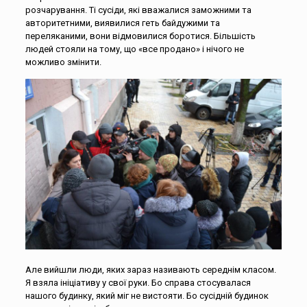
розчарування. Ті сусіди, які вважалися заможними та
авторитетними, виявилися геть байдужими та
переляканими, вони відмовилися боротися. Більшість
людей стояли на тому, що «все продано» і нічого не
можливо змінити.
Але вийшли люди, яких зараз називають середнім класом.
Я взяла ініціативу у свої руки. Бо справа стосувалася
нашого будинку, який міг не вистояти. Бо сусідній будинок