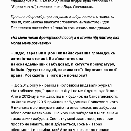
справедливість.
З метою єднання людей була створена ГО
“Барви життя”, головою якої є Лідія Гончаренко.
Про свою боротьбу, про ситуацію з забудовами в столиці, та
про те, кого можна вважати справжнім активістом, Лідія
Гончаренко розповіла в інтерв’ю «Активним громадянам».
«На мене чекав французький посол, а я стояла під плитою, яка
могла мене розчавити»
– Лідіє, зараз Ви відомі як найяскравіша громадська
активістка столиці. Ви з’являєтесь на
найскандальніших забудовах, пікетуєте прокуратуру,
Кабмін. Гуртуєте людей, закликаєте їх боротися за свої
права. Розкажіть, з чого все почалося?
– До 2012 року ми разом з чоловіком видавали журнал
«Автобізнестур», їздили по світу. І це мені дуже подобалося.
Але в 2012-му в мій двір, під мій будинок на Саксаганського,
на Жилянську 120 б, прийшли забудовники Войцеховського.
Я вивчила всю документацію та впевнилась, що забудова
абсолютно незаконна. І що крім цієї забудови в місті є ще 40
таких самих забудов. Спочатку мені здавалося, що люди
просто не знають, що відбувається, і ось ми зараз
зберемося і все зміниться! Але на мене чекало велике