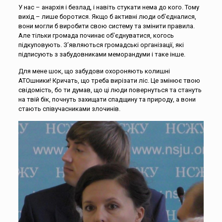
У нас – анархія і безлад, і навіть стукати нема до кого. Тому
вихід – лише боротися. Якщо б активні люди об’єдналися,
вони могли б виробити свою систему та змінити правила.
Але тільки громада починає об’єднуватися, когось
підкуповують. З’являються громадські організації, які
підписують з забудовниками меморандуми і таке інше.
Для мене шок, що забудови охороняють колишні
АТОшники! Кричать, що треба вирізати ліс. Це змінює твою
свідомість, бо ти думав, що ці люди повернуться та стануть
на твій бік, почнуть захищати спадщину та природу, а вони
стають співучасниками злочинів.