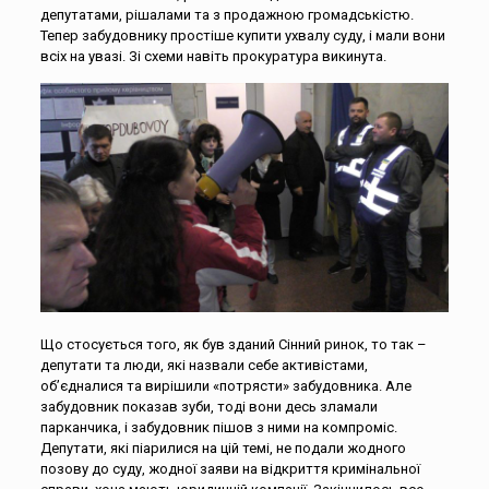
депутатами, рішалами та з продажною громадськістю.
Тепер забудовнику простіше купити ухвалу суду, і мали вони
всіх на увазі. Зі схеми навіть прокуратура викинута.
Що стосується того, як був зданий Сінний ринок, то так –
депутати та люди, які назвали себе активістами,
об’єдналися та вирішили «потрясти» забудовника. Але
забудовник показав зуби, тоді вони десь зламали
парканчика, і забудовник пішов з ними на компроміс.
Депутати, які піарилися на цій темі, не подали жодного
позову до суду, жодної заяви на відкриття кримінальної