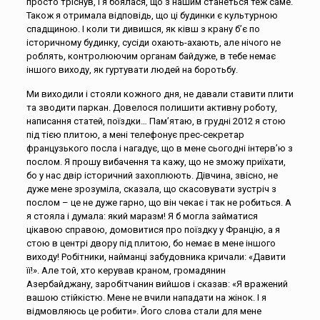
просто тріснув, і я боялася, що з нашим станеться теж саме.
Також я отримала відповідь, що ці будинки є культурною
спадщиною. І коли ти дивишся, як ківш з крану б’є по
історичному будинку, сусіди охають-ахають, але нічого не
роблять, контролюючим органам байдуже, в тебе немає
іншого виходу, як гуртувати людей на боротьбу.
Ми виходили і стояли кожного дня, не давали ставити плити
та зводити паркан. Довелося полишити активну роботу,
написання статей, поїздки… Пам’ятаю, в грудні 2012 я стою
під тією плитою, а мені телефонує прес-секретар
французького посла і нагадує, що в мене сьогодні інтерв’ю з
послом. Я прошу вибачення та кажу, що не зможу приїхати,
бо у нас двір історичний захоплюють. Дівчина, звісно, не
дуже мене зрозуміла, сказала, що скасовувати зустріч з
послом – це не дуже гарно, що він чекає і так не робиться. А
я стояла і думала: який маразм! Я б могла займатися
цікавою справою, домовитися про поїздку у Францію, а я
стою в центрі двору під плитою, бо немає в мене іншого
виходу! Робітники, найманці забудовника кричали: «Давити
її!». Але той, хто керував краном, громадянин
Азербайджану, заробітчанин вийшов і сказав: «Я вражений
вашою стійкістю. Мене не вчили нападати на жінок. І я
відмовляюсь це робити». Його слова стали для мене