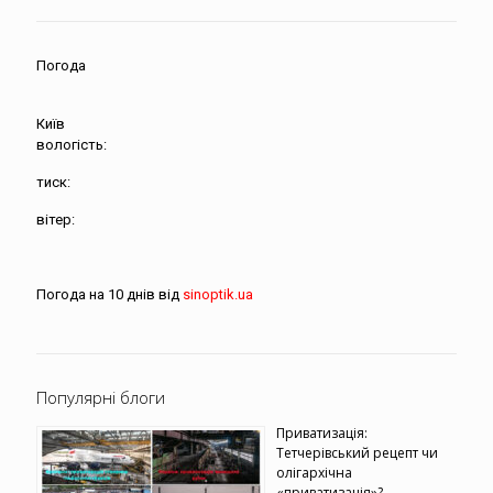
Погода
Київ
вологість:
тиск:
вітер:
Погода на 10 днів від
sinoptik.ua
Популярні блоги
Приватизація:
Тетчерівський рецепт чи
олігархічна
«приватизація»?