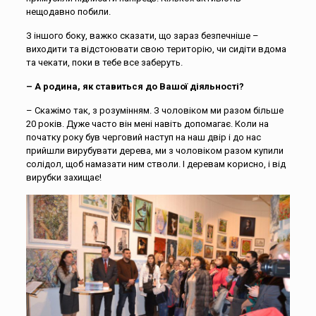
нещодавно побили.
З іншого боку, важко сказати, що зараз безпечніше –
виходити та відстоювати свою територію, чи сидіти вдома
та чекати, поки в тебе все заберуть.
– А родина, як ставиться до Вашої діяльності?
– Скажімо так, з розумінням. З чоловіком ми разом більше
20 років. Дуже часто він мені навіть допомагає. Коли на
початку року був черговий наступ на наш двір і до нас
прийшли вирубувати дерева, ми з чоловіком разом купили
солідол, щоб намазати ним стволи. І деревам корисно, і від
вирубки захищає!