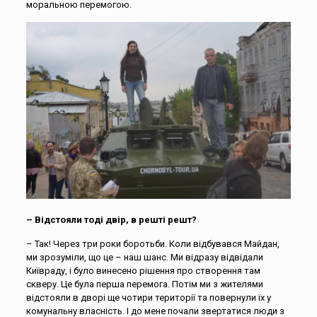
моральною перемогою.
– Відстояли тоді двір, в решті решт?
– Так! Через три роки боротьби. Коли відбувався Майдан,
ми зрозуміли, що це – наш шанс. Ми відразу відвідали
Київраду, і було винесено рішення про створення там
скверу. Це була перша перемога. Потім ми з жителями
відстояли в дворі ще чотири території та повернули їх у
комунальну власність. І до мене почали звертатися люди з