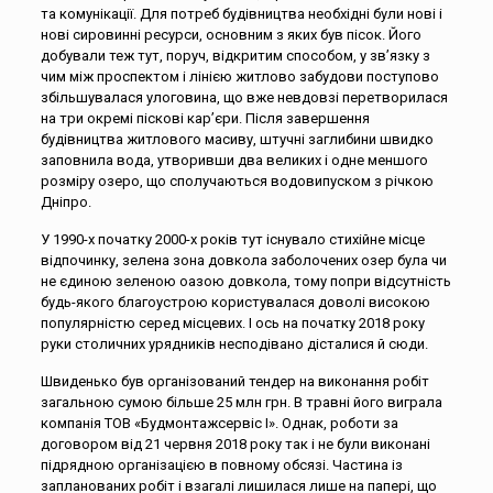
та комунікації. Для потреб будівництва необхідні були нові і
нові сировинні ресурси, основним з яких був пісок. Його
добували теж тут, поруч, відкритим способом, у зв’язку з
чим між проспектом і лінією житлово забудови поступово
збільшувалася улоговина, що вже невдовзі перетворилася
на три окремі піскові кар’єри. Після завершення
будівництва житлового масиву, штучні заглибини швидко
заповнила вода, утворивши два великих і одне меншого
розміру озеро, що сполучаються водовипуском з річкою
Дніпро.
У 1990-х початку 2000-х років тут існувало стихійне місце
відпочинку, зелена зона довкола заболочених озер була чи
не єдиною зеленою оазою довкола, тому попри відсутність
будь-якого благоустрою користувалася доволі високою
популярністю серед місцевих. І ось на початку 2018 року
руки столичних урядників несподівано дісталися й сюди.
Швиденько був організований тендер на виконання робіт
загальною сумою більше 25 млн грн. В травні його виграла
компанія ТОВ «Будмонтажсервіс І». Однак, роботи за
договором від 21 червня 2018 року так і не були виконані
підрядною організацією в повному обсязі. Частина із
запланованих робіт і взагалі лишилася лише на папері, що