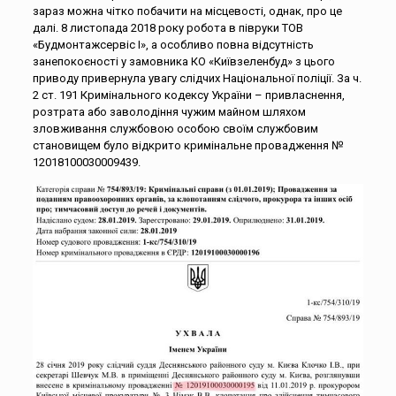
зараз можна чітко побачити на місцевості, однак, про це
далі. 8 листопада 2018 року робота в півруки ТОВ
«Будмонтажсервіс І», а особливо повна відсутність
занепокоєності у замовника КО «Київзеленбуд» з цього
приводу привернула увагу слідчих Національної поліції. За ч.
2 ст. 191 Кримінального кодексу України – привласнення,
розтрата або заволодіння чужим майном шляхом
зловживання службовою особою своїм службовим
становищем було відкрито кримінальне провадження №
12018100030009439.