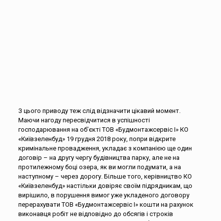
З цього приводу теж слід відзначити цікавий момент.
Маючи нагоду пересвідчитися в успішності
господарювання на об’єкті ТОВ «Будмонтажсервіс І» КО
«Київзеленбуд» 19 грудня 2018 року, попри відкрите
кримінальне провадження, укладає з компанією ще один
договір – на другу чергу будівництва парку, але не на
протилежному боці озера, як ви могли подумати, а на
наступному – через дорогу. Більше того, керівництво КО
«Київзеленбуд» настільки довіряє своїм підрядникам, що
вирішило, в порушення вимог уже укладеного договору
перерахувати ТОВ «Будмонтажсервіс І» кошти на рахунок
виконавця робіт не відповідно до обсягів і строків