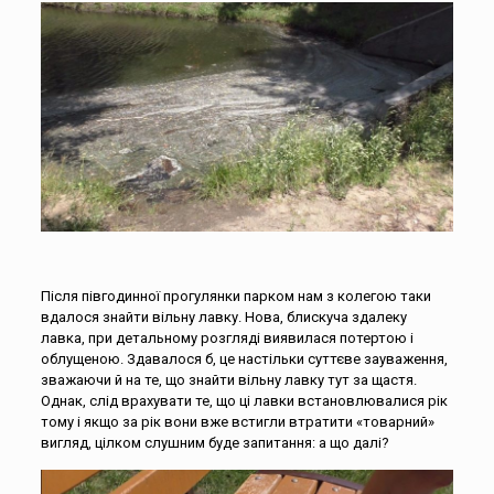
Після півгодинної прогулянки парком нам з колегою таки
вдалося знайти вільну лавку. Нова, блискуча здалеку
лавка, при детальному розгляді виявилася потертою і
облущеною. Здавалося б, це настільки суттєве зауваження,
зважаючи й на те, що знайти вільну лавку тут за щастя.
Однак, слід врахувати те, що ці лавки встановлювалися рік
тому і якщо за рік вони вже встигли втратити «товарний»
вигляд, цілком слушним буде запитання: а що далі?