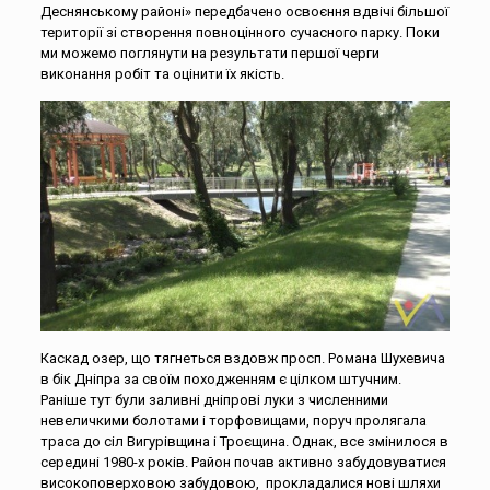
Деснянському районі» передбачено освоєння вдвічі більшої
території зі створення повноцінного сучасного парку. Поки
ми можемо поглянути на результати першої черги
виконання робіт та оцінити їх якість.
Каскад озер, що тягнеться вздовж просп. Романа Шухевича
в бік Дніпра за своїм походженням є цілком штучним.
Раніше тут були заливні дніпрові луки з численними
невеличкими болотами і торфовищами, поруч пролягала
траса до сіл Вигурівщина і Троєщина. Однак, все змінилося в
середині 1980-х років. Район почав активно забудовуватися
високоповерховою забудовою, прокладалися нові шляхи