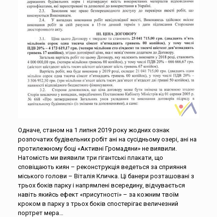
Одначе, станом на 1 липня 2019 року жодних ознак
розпочатих будівельних робіт ані на сусідньому озері, ані на
протилежному боці «Активні Громадяни» не виявили.
Натомість ми виявили три гігантські плакати, що
сповіщають киян – реконструкція ведеться за сприяння
міського голови – Віталія Кличка. Ці банери розташовані з
трьох боків парку і напрямлені всередину, відчувається
навіть якийсь ефект «присутності» – за кожним твоїм
кроком в парку з трьох боків спостерігає величезний
портрет мера…