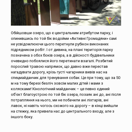
Обійшовши озеро, що є центральним атрибутом парку, і
опинившись по той бік водойми «Активні Громадяни» самі
не усвідомлюючи цього перетнули рубікон виконаних
підрядником робіт. І от дивина, на плані територія парку
позначена з обох боків озера, а в дійсності будівельники
очевидно побоялися його перетинати взагалі. Розбитий
порослий травою напрямок, що давно вже перестав
нагадувати дорогу, крізь густі чагарники вивів нас на
спецмайданчик для тренування собак. Це при тому, що за 50
м на тому березі безліч зовсім малих дітей і мами з
колясками! Кінологічний майданчик – це певно єдиний
об’єкт благоустрою по той бік озера, позаяк ані до, ані після
потрапляння на нього, ми не побачили ані ліхтарів, ані
лавок, ні навіть чогось схожого на дорогу – в кінці вийшли
на стежку, яка привела нас до центрального входу, але з
іншого боку.