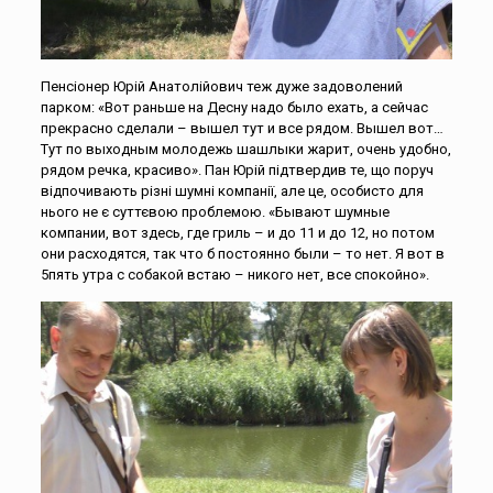
Пенсіонер Юрій Анатолійович теж дуже задоволений
парком: «Вот раньше на Десну надо было ехать, а сейчас
прекрасно сделали – вышел тут и все рядом. Вышел вот…
Тут по выходным молодежь шашлыки жарит, очень удобно,
рядом речка, красиво». Пан Юрій підтвердив те, що поруч
відпочивають різні шумні компанії, але це, особисто для
нього не є суттєвою проблемою. «Бывают шумные
компании, вот здесь, где гриль – и до 11 и до 12, но потом
они расходятся, так что б постоянно были – то нет. Я вот в
5пять утра с собакой встаю – никого нет, все спокойно».