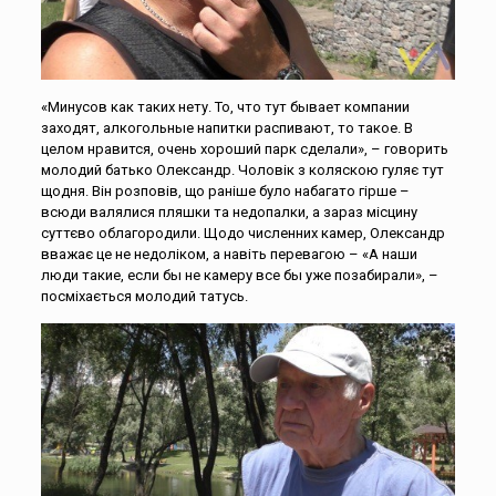
«Минусов как таких нету. То, что тут бывает компании
заходят, алкогольные напитки распивают, то такое. В
целом нравится, очень хороший парк сделали», – говорить
молодий батько Олександр. Чоловік з коляскою гуляє тут
щодня. Він розповів, що раніше було набагато гірше –
всюди валялися пляшки та недопалки, а зараз місцину
суттєво облагородили. Щодо численних камер, Олександр
вважає це не недоліком, а навіть перевагою – «А наши
люди такие, если бы не камеру все бы уже позабирали», –
посміхається молодий татусь.