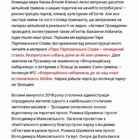
Команда мера Києва Віталія Кличко легко витрачає десятки
мільйонів гривень з наших податків на начебто потрібні речі –
реконструкцію парків, пляжів, культурних об’єктів. Але все
частіше кияни та гості столиці помічають, що витрачених на
паперах мільйонів в реальності не видно. «Активні Громадяни»
проводять інспектування таких об’єктів, бажаючи побачити,
куди пішли наші гроші. Першим ми відвідали Парк
Партизанської Слави, про враження від реконструкції якого
читайте в матеріалі
«Парк Партизанської Слави – нечищений
ставок, безпритульні собаки, руїни за 46 млн гривень»
. Далі
завітали на Русанівку на знаменосну
«Флоренційську
набережну»
з ліхтарями з Польщі за майже 3 млн гривень –
Інспекція №2:
«Флоренційська набережна, де за наш кошт
встановлюють МАФи»
. Наразі дійшла черга до інспекції парку
на Троєщині.
Восени минулого 2018 року столична адміністрація
порадувала жителів одного з найбільших столичних
житлових масивів – Троєщини оновленою зоною
відпочинку на перетині просп. Романа Шухевича і просп.
Володимира Маяковського. Загалом проектом з
«Капітального ремонту благоустрою парку з водними
об’єктами вздовж просп. Романа Шухевича між просп.
Володимира Маяковського та вул. Оноре де Бальзака в