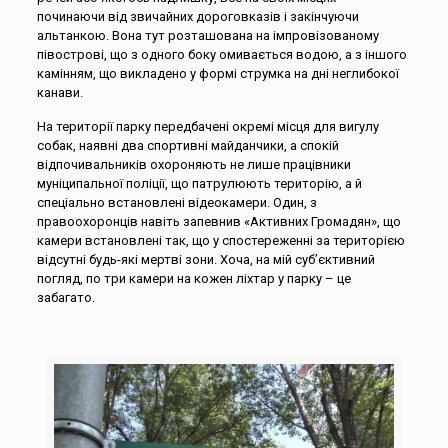
починаючи від звичайних дороговказів і закінчуючи
альтанкою. Вона тут розташована на імпровізованому
півострові, що з одного боку омивається водою, а з іншого
камінням, що викладено у формі струмка на дні неглибокої
канави.
На території парку передбачені окремі місця для вигулу
собак, наявні два спортивні майданчики, а спокій
відпочивальників охороняють не лише працівники
муніципальної поліції, що патрулюють територію, а й
спеціально встановлені відеокамери. Один, з
правоохоронців навіть запевнив «Активних Громадян», що
камери встановлені так, що у спостереженні за територією
відсутні будь-які мертві зони. Хоча, на мій суб’єктивний
погляд, по три камери на кожен ліхтар у парку – це
забагато.