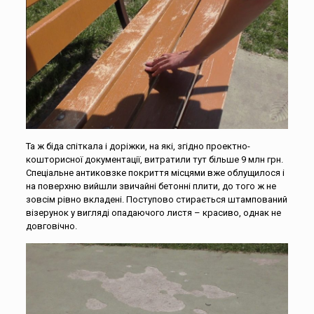
Та ж біда спіткала і доріжки, на які, згідно проектно-
кошторисної документації, витратили тут більше 9 млн грн.
Спеціальне антиковзке покриття місцями вже облущилося і
на поверхню вийшли звичайні бетонні плити, до того ж не
зовсім рівно вкладені. Поступово стирається штампований
візерунок у вигляді опадаючого листя – красиво, однак не
довговічно.