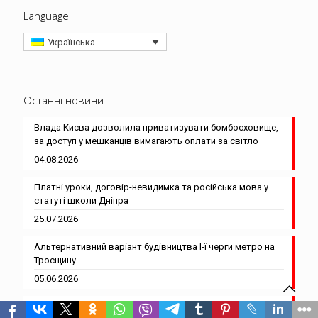
Language
Українська
Останні новини
Влада Києва дозволила приватизувати бомбосховище,
за доступ у мешканців вимагають оплати за світло
04.08.2026
Платні уроки, договір-невидимка та російська мова у
статуті школи Дніпра
25.07.2026
Альтернативний варіант будівництва І-ї черги метро на
Троєщину
05.06.2026
Перед підвищенням ціни на проїзд Київрада зняла майже