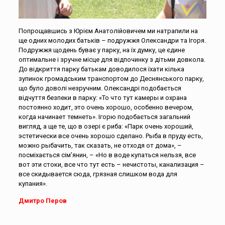
Попрощавшись з Юрієм Анатолійовичем ми натрапили на
ще одних молодих батьків – подружжя Олександри та Ігоря.
Подружжя щодень буває у парку, на їх думку, це єдине
оптимальне і зручне місце для відпочинку з дітьми довкола.
До відкриття парку батькам доводилося їхати кілька
зупинок громадським транспортом до Деснянського парку,
що було доволі незручним. Олександрі подобається
відчуття безпеки в парку: «То что тут камеры и охрана
постоянно ходит, это очень хорошо, особенно вечером,
когда начинает темнеть». Ігорю подобається загальний
вигляд, а ще те, що в озері є риба: «Парк очень хороший,
эстетически все очень хорошо сделано. Рыба в пруду есть,
можно рыбачить, так сказать, не отходя от дома», –
посміхається сім’янин, – «Но в воде купаться нельзя, все
вот эти стоки, все что тут есть – нечистоты, канализация –
все скидывается сюда, грязная слишком вода для
купания».
Дмитро Перов