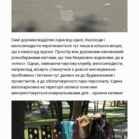
Самі доріжки відділені одна від одної, пішоходи і
велосипедисти перетинаються тут лише в кількох місцях,
що є напрочуд зручно. Простір між доріжками наповнений
різнобарвними квітами, що теж безумовно віднесемо до в
«плюс». Однак, оминаючи чергову клумбу, велосипедисти,
наприклад, можуть стикнутися з доволі неочікуваною
проблемою і питання тут далеко не до будівельників і
проектантів, а до обслуговуючого парк персоналу. Єдина
велопарковка на території зеленої зони нині
використовується комунальниками для… сушіння килима!