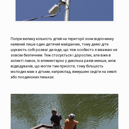
Попри велику кількість дітей на території зони відпочинку
наявний лише один дитячий майданчик, тому деякі діти
шукають собі розваг де-інде, що теж особисто я вважаю не
зовсім безпечним. Теж стосується і дорослих, але вже в
аспекті лавок, їх елементарно у декілька разів менше, аніж
відвідувачів, що могли там присісти, тому більшість
молодих мам з дітьми, наприклад, вимушені сидіти на землі
або поодиноких пеньках.