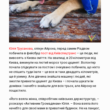
Юлія Трусанова
, опікун Айрона, перед самим Різдвом
побачила в фейсбуці
пост від Київспецтранс
– це люди, які
вивозять з Києва сміття. На звалищі, в 20 кілометрах від
Києва, викинули на лютий мороз троє цуценят. Волонтер
почала слідкувати за постом і очікувано побачила, що ніхто
не спішить туди їхати – це все ж таки двадцять кілометрів,
ще й узимку. Але дівчина знайшла машину і людей, які
змогли привезти цуценят до Києва – і почала шукати їм
домівки. І начебто знайшли для всіх трьох, але Айрону не
пощастило.
«Його взяла жінка, співробітник київських держструктур, –
розказує «Активним Громадянам» Юлія. – Вона взяла його
начебто для своєї мами в приватний будинок. Не на ланцюг,