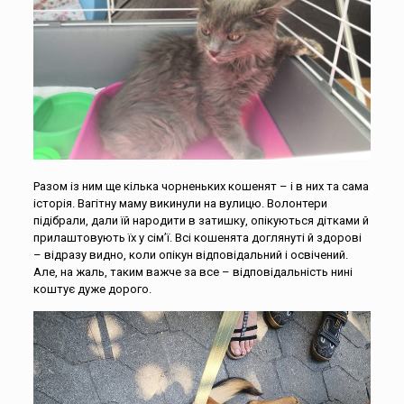
Разом із ним ще кілька чорненьких кошенят – і в них та сама
історія. Вагітну маму викинули на вулицю. Волонтери
підібрали, дали їй народити в затишку, опікуються дітками й
прилаштовують їх у сім’ї. Всі кошенята доглянуті й здорові
– відразу видно, коли опікун відповідальний і освічений.
Але, на жаль, таким важче за все – відповідальність нині
коштує дуже дорого.