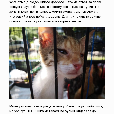
чекають від людей нічого доброго – тримаються за своїх
опікунів і дуже бояться, що знову опиняться на вулиці. Не
хочуть дивитися в камеру, хочуть сховатися, перечекати
«негоду» й знову поїхати додому. Для них покинути звичну
оселю – це знову залишитися напризволяще.
Моніку викинули на вулицю взимку. Коли опікун її побачила,
мороз був -18С. Кішка металася по вулиці, кидалася до