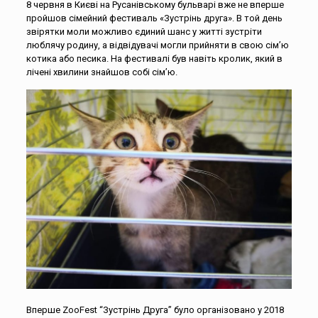
8 червня в Києві на Русанівському бульварі вже не вперше
пройшов сімейний фестиваль «Зустрінь друга». В той день
звірятки моли можливо єдиний шанс у житті зустріти
люблячу родину, а відвідувачі могли прийняти в свою сім’ю
котика або песика. На фестивалі був навіть кролик, який в
лічені хвилини знайшов собі сім’ю.
Вперше ZooFest “Зустрінь Друга” було організовано у 2018