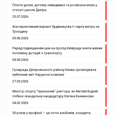
Платні уроки, договір-невидимка та російська мова у
статуті школи Дніпра
25.07.2026
Альтернативний варіант будівництва І-ї черги метро на
Троєщину
05.06.2026
Перед підвищенням ціни на проїзд Київрада зняла майже
половину дотацій з транспорту
04.06.2026
Громрада Дніпровського району Києва організувала
публічний звіт Керуючої компанії
27.05.2026
Міністр спорту “призначив” ректора: як Матвій Бідний
лобіює скандальну кандидатуру Євгена Баженкова
04.02.2026
30 років у професії — це сотні альбомів, концерти,