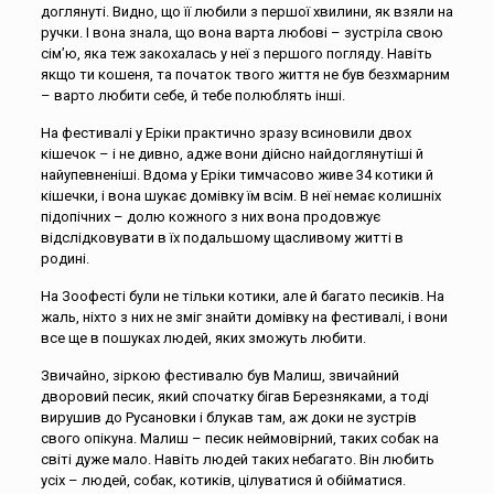
доглянуті. Видно, що її любили з першої хвилини, як взяли на
ручки. І вона знала, що вона варта любові – зустріла свою
сім’ю, яка теж закохалась у неї з першого погляду. Навіть
якщо ти кошеня, та початок твого життя не був безхмарним
– варто любити себе, й тебе полюблять інші.
На фестивалі у Еріки практично зразу всиновили двох
кішечок – і не дивно, адже вони дійсно найдоглянутіші й
найупевненіші. Вдома у Еріки тимчасово живе 34 котики й
кішечки, і вона шукає домівку їм всім. В неї немає колишніх
підопічних – долю кожного з них вона продовжує
відслідковувати в їх подальшому щасливому житті в
родині.
На Зоофесті були не тільки котики, але й багато песиків. На
жаль, ніхто з них не зміг знайти домівку на фестивалі, і вони
все ще в пошуках людей, яких зможуть любити.
Звичайно, зіркою фестивалю був Малиш, звичайний
дворовий песик, який спочатку бігав Березняками, а тоді
вирушив до Русановки і блукав там, аж доки не зустрів
свого опікуна. Малиш – песик неймовірний, таких собак на
світі дуже мало. Навіть людей таких небагато. Він любить
усіх – людей, собак, котиків, цілуватися й обійматися.