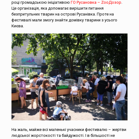
році громадською ініціативою
ГО Русановка – ZooДозор
.
Це організація, яка допомагає вирішити питання
безпритульних тварин на острові Русанівка. Проте на
фестивалі мали змогу знайти домівку тварини з усього
Києва.
На жаль, майже всі маленькі учасники фестивалю – жертви
людської жорстокості та байдужості. І в більшості не