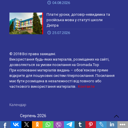
04.08.2026
Платні уроки, договір-невидимка та
російська мова у статуті школи
Дніпра
25.07.2026
© 2018 Всі права захищені.
Використання будь-яких матеріалів, розміщених на сайті,
дозволяється за умови посилання на Gromada.Top
При копіюванні матеріалів видань – обов’язкове пряме
відкрите для пошукових систем гіперпосилання. Посилання
має бути розміщена в незалежності від повного або
часткового використання матеріалів.
Контакти
Календар
Серпень 2026
Пн
Вт
Ср
Чт
Пт
Сб
Нд