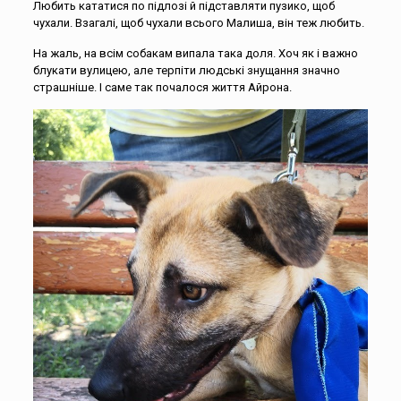
Любить кататися по підлозі й підставляти пузико, щоб
чухали. Взагалі, щоб чухали всього Малиша, він теж любить.
На жаль, на всім собакам випала така доля. Хоч як і важно
блукати вулицею, але терпіти людські знущання значно
страшніше. І саме так почалося життя Айрона.