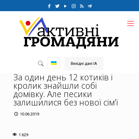
Вихідні дані ІА
За один день 12 котиків і
кролик знайшли собі
домівку. Але песики
залишилися без нової сім’ї
10.06.2019
1 629