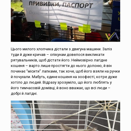
Цього милого хлопчика дістали з двигуна машини. Заліз
туди й дуже кричав – опікунам довелося викликати
рятувальників, щоб дістати його. Неймовірно лагідне
кошеня – варто лише простягти до нього долоню, й він
починає “місити” лапками, так хоче, щоб його взяли на ручки
й почухали. Мабуть, єдине кошеня на зоофесті, котре дуже
хотіло до людей. Відразу зрозуміло, що його люблять у
його тимчасовій домівці, й воно вважає, що всі люди –
добрі й лагідні.