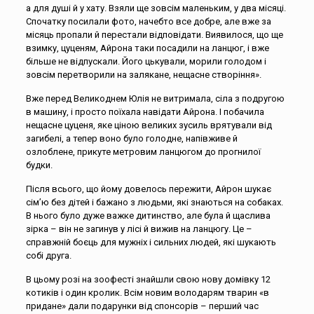
а для душі й у хату. Взяли ще зовсім маленьким, у два місяці.
Спочатку посилали фото, начебто все добре, але вже за
місяць пропали й перестали відповідати. Виявилося, що ще
взимку, цуценям, Айрона таки посадили на ланцюг, і вже
більше не відпускали. Його цькували, морили голодом і
зовсім перетворили на залякане, нещасне створіння».
Вже перед Великоднем Юлія не витримала, сіла з подругою
в машину, і просто поїхала навідати Айрона. І побачила
нещасне цуценя, яке ціною великих зусиль врятували від
загибелі, а тепер воно було голодне, напівживе й
озлоблене, прикуте метровим ланцюгом до прогнилої
будки.
Після всього, що йому довелось пережити, Айрон шукає
сім’ю без дітей і бажано з людьми, які знаються на собаках.
В нього було дуже важке дитинство, але була й щаслива
зірка – він не загинув у лісі й вижив на ланцюгу. Це –
справжній боєць для мужніх і сильних людей, які шукають
собі друга.
В цьому розі на зоофесті знайшли свою нову домівку 12
котиків і один кролик. Всім новим володарям тварин «в
придане» дали подарунки від спонсорів – перший час