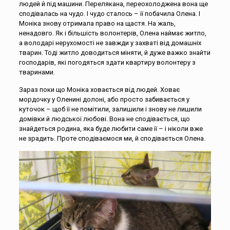
людей й під машини. Перелякана, переохолоджена вона ще
сподівалась на чудо. І чудо сталось – її побачила Олена. І
Моніка знову отримала право на щастя. На жаль,
ненадовго. Як і більшість волонтерів, Олена наймає житло,
а володарі нерухомості не завжди у захваті від домашніх
тварин. Тоді житло доводиться міняти, й дуже важко знайти
господарів, які погодяться здати квартиру волонтеру з
тваринами.
Зараз поки що Моніка ховається від людей. Ховає
мордочку у Оленині долоні, або просто забивається у
куточок – щоб її не помітили, залишили і знову не лишили
домівки й людської любові. Вона не сподівається, що
знайдеться родина, яка буде любити саме її – і ніколи вже
не зрадить. Проте сподіваємося ми, й сподівається Олена.