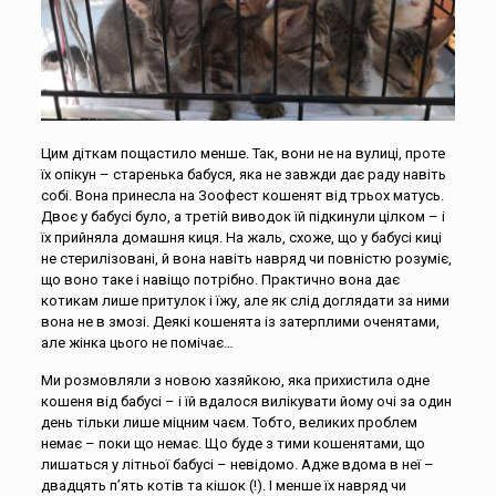
Цим діткам пощастило менше. Так, вони не на вулиці, проте
їх опікун – старенька бабуся, яка не завжди дає раду навіть
собі. Вона принесла на Зоофест кошенят від трьох матусь.
Двоє у бабусі було, а третій виводок їй підкинули цілком – і
їх прийняла домашня киця. На жаль, схоже, що у бабусі киці
не стерилізовані, й вона навіть навряд чи повністю розуміє,
що воно таке і навіщо потрібно. Практично вона дає
котикам лише притулок і їжу, але як слід доглядати за ними
вона не в змозі. Деякі кошенята із затерплими оченятами,
але жінка цього не помічає…
Ми розмовляли з новою хазяйкою, яка прихистила одне
кошеня від бабусі – і їй вдалося вилікувати йому очі за один
день тільки лише міцним чаєм. Тобто, великих проблем
немає – поки що немає. Що буде з тими кошенятами, що
лишаться у літньої бабусі – невідомо. Адже вдома в неї –
двадцять п’ять котів та кішок (!). І менше їх навряд чи