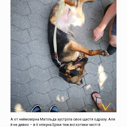
А от неймовірна Матільда зустріла своє щастя одразу. Але
й не дивно – в її опікуна Еріки теж всі котики чисті й