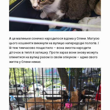
А це маленьке сонечко народилося вдома у Олени. Матусю
цього кошеняти викинули на вулицю напередодні пологів. І
їй теж тимчасово пощастило – вона змогла народити
діточок в теплі й затишку. Проте зараз вони знову можуть
опинитися на вулиці разом із своїм опікуном – адже свого
житла у Олени немає.