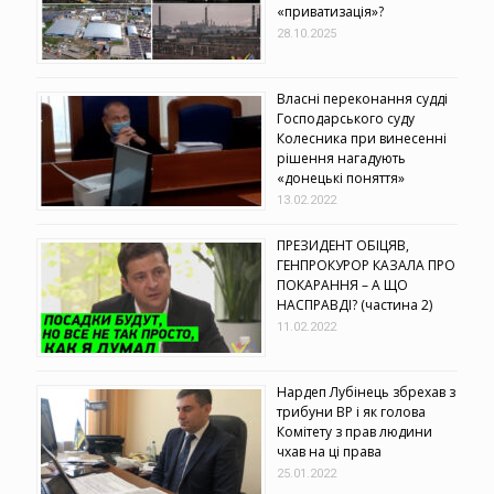
«приватизація»?
28.10.2025
Власні переконання судді
Господарського суду
Колесника при винесенні
рішення нагадують
«донецькі поняття»
13.02.2022
ПРЕЗИДЕНТ ОБІЦЯВ,
ГЕНПРОКУРОР КАЗАЛА ПРО
ПОКАРАННЯ – А ЩО
НАСПРАВДІ? (частина 2)
11.02.2022
Нардеп Лубінець збрехав з
трибуни ВР і як голова
Комітету з прав людини
чхав на ці права
25.01.2022