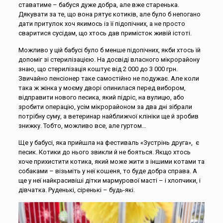
ставатиме – бабуся дуже добра, але вже старенька.
Дякувати за те, що вона рятує котиків, але було б непогано
дати притулок хоч якимось із її підопічних, а не просто
сваритися сусідам, що хтось дав примісток живій істоті.
Можливо у цій бабусі було б менше підопічних, якби хтось їй
допоміг зі стерилізацією. На досвіді власного мікрорайону
знаю, що стерилізація коштує від 2 000 до 3 000 грн.
Звичайно пенсіонер таке самостійно не подужає. Але коли
така ж жінка у моєму дворі опинилася перед вибором,
відправити нового песика, який підріс, на вулицю, або
зробити операцію, усім мікрорайоном за два дні зібрали
потрібну суму, а ветеринар найближчої клініки ще й зробив
знижку. Тобто, можливо все, але гуртом…
Ще у бабусі, яка прийшла на фестиваль «Зустрінь друга», є
песик. Котики до нього звикли й не бояться. Якщо хтось
хоче прихистити котика, який може жити з іншими котами та
собаками – візьміть у неї кошеня, то буде добра справа. А
ще у неї найкрасивіші дітки мармурової масті – і хлопчики, і
дівчатка. Руденькі, сіренькі – будь-які.