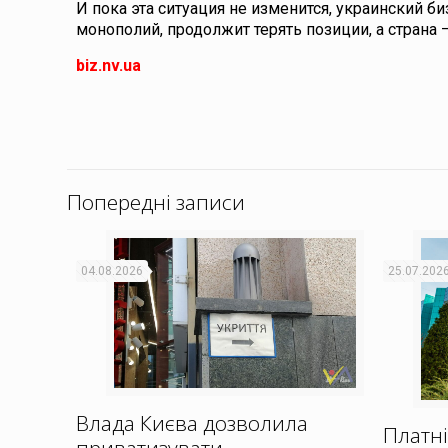
И пока эта ситуация не изменится, украинский б
монополий, продолжит терять позиции, а страна 
biz.nv.ua
Попередні записи
04.08.2026
25.07.202
Влада Києва дозволила
Платні
приватизувати