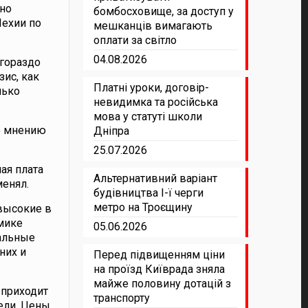
дно
бомбосховище, за доступ у
Чехии по
мешканців вимагають
оплати за світло
04.08.2026
 гораздо
ис, как
Платні уроки, договір-
лько
невидимка та російська
мова у статуті школи
По мнению
Дніпра
25.07.2026
ая плата
Альтернативний варіант
менял.
будівництва І-ї черги
метро на Троєщину
 высокие в
омике
05.06.2026
иальные
них и
Перед підвищенням ціни
на проїзд Київрада зняла
майже половину дотацій з
 приходит
транспорту
ели. Цены