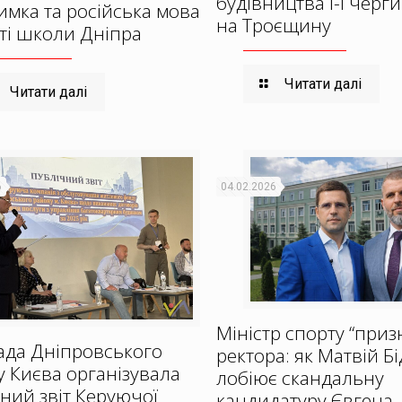
будівництва І-ї черг
мка та російська мова
на Троєщину
уті школи Дніпра
Читати далі
Читати далі
6
04.02.2026
Міністр спорту “приз
ада Дніпровського
ректора: як Матвій Б
 Києва організувала
лобіює скандальну
ний звіт Керуючої
кандидатуру Євгена