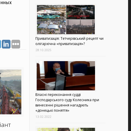
венных
Приватизація: Тетчерівський рецепт чи
олігархічна «приватизація»?
28.10.2025
Власні переконання судді
Господарського суду Колесника при
винесенні рішення нагадують
«донецькі поняття»
13.02.2022
іант