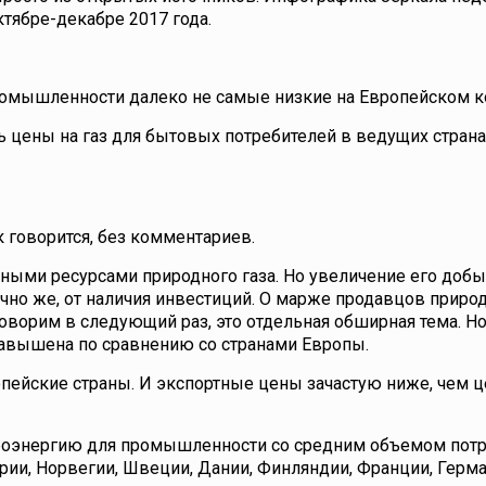
тябре-декабре 2017 года.
ромышленности далеко не самые низкие на Европейском к
ись цены на газ для бытовых потребителей в ведущих стран
 говорится, без комментариев.
енными ресурсами природного газа. Но увеличение его добы
ечно же, от наличия инвестиций. О марже продавцов природ
ворим в следующий раз, это отдельная обширная тема. Но
 завышена по сравнению со странами Европы.
опейские страны. И экспортные цены зачастую ниже, чем ц
троэнергию для промышленности со средним объемом пот
ии, Норвегии, Швеции, Дании, Финляндии, Франции, Герма