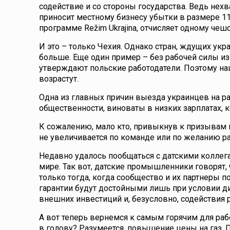
содействие и со стороны государства. Ведь нех
приносит местному бизнесу убытки в размере 1
программе Režim Ukrajina, отчисляет одному чеш
И это – только Чехия. Однако стран, ждущих ук
больше. Еще один пример – без рабочей силы и
утверждают польские работодатели. Поэтому на
возрастут.
Одна из главных причин выезда украинцев на ра
общественности, виноваты в низких зарплатах, к
К сожалению, мало кто, привыкнув к призывам и
не увеличивается по команде или по желанию ра
Недавно удалось пообщаться с датскими коллега
мире. Так вот, датские промышленники говорят
только тогда, когда сообщество и их партнеры п
гарантии будут достойными лишь при условии ди
внешних инвестиций и, безусловно, содействия 
А вот теперь вернемся к самым горячим для раб
в голову? Разумеется, повышение цены на газ.