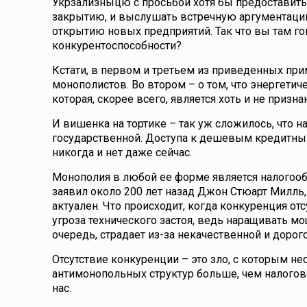
Укрзализныцю с просьбой хотя бы предоставить
закрытию, и выслушать встречную аргументаци
открытию новых предприятий. Так что вы там го
конкурентоспособности?
Кстати, в первом и третьем из приведенных при
монополистов. Во втором – о том, что энергетич
которая, скорее всего, является хоть и не приз
И вишенка на тортике – так уж сложилось, что 
государственной. Доступа к дешевым кредитным
никогда и нет даже сейчас.
Монополия в любой ее форме является налогооб
заявил около 200 лет назад Джон Стюарт Милль,
актуален. Что происходит, когда конкуренция от
угроза технического застоя, ведь наращивать мо
очередь, страдает из-за некачественной и дорог
Отсутствие конкуренции – это зло, с которым н
антимонопольных структур больше, чем налоговог
нас.