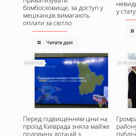
невиди
бомбосховище, за доступ у
у стат
мешканців вимагають
оплати за світло
Читати далі
04.06.2026
27.05.202
Перед підвищенням ціни на
Громр
проїзд Київрада зняла майже
району
половину дотацій з
публіч