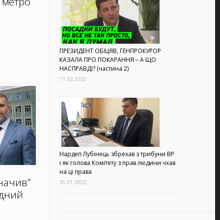
и метро
ПРЕЗИДЕНТ ОБІЦЯВ, ГЕНПРОКУРОР
КАЗАЛА ПРО ПОКАРАННЯ – А ЩО
НАСПРАВДІ? (частина 2)
11.02.2022
Нардеп Лубінець збрехав з трибуни ВР
і як голова Комітету з прав людини чхав
на ці права
начив”
25.01.2022
ідний