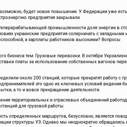
ре, возможно, будет новое повышение. У Федерации уже ест
ектроэнергию предприятия закрывали.
ефтеперерабатывающей промышленности доля энергии в ст
условиях украинские предприятия соперничать с западными 
оспособной, а зарплаты работников высокими? Вопросы
го бизнеса тем. Грузовые перевозки. В октябре Укрзализ
ставки платы за использование собственных вагонов пере
делили около 200 станций, которые прекратят работу с г
едпринимателей это одно из ключевых условий ведения би
бытки, а то и вовсе прекращение деятельности.
ния территориальных и отраслевых объединений работод
станций для грузовой работы.
сть определенных маршрутов, безусловно, является пово
зации структуры УЗ. Однако мы неоднократно обращались 