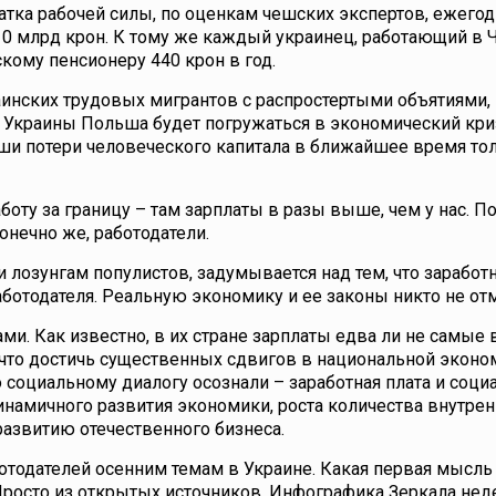
ватка рабочей силы, по оценкам чешских экспертов, ежего
10 млрд крон. К тому же каждый украинец, работающий в 
скому пенсионеру 440 крон в год.
раинских трудовых мигрантов с распростертыми объятиями,
з Украины Польша будет погружаться в экономический криз
ши потери человеческого капитала в ближайшее время то
боту за границу – там зарплаты в разы выше, чем у нас. 
онечно же, работодатели.
 лозунгам популистов, задумывается над тем, что заработн
ботодателя. Реальную экономику и ее законы никто не от
ми. Как известно, в их стране зарплаты едва ли не самые
, что достичь существенных сдвигов в национальной экон
о социальному диалогу осознали – заработная плата и соц
намичного развития экономики, роста количества внутрен
развитию отечественного бизнеса.
отодателей осенним темам в Украине. Какая первая мысль
 Просто из открытых источников. Инфографика Зеркала нед