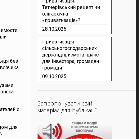
Приватизація:
Тетчерівський рецепт чи
ь
олігархічна
«приватизація»?
28.10.2025
оимости
или
Приватизація
сільськогосподарських
держпідприємств: шанс
ныця без
для інвестора, громадян і
возчика,
громади
09.10.2025
рузами
знеса.
Запропонувати свій
ателей о
матеріал для публікації
дом для
в