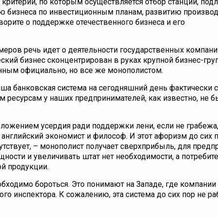
 критерии, по которым осуществляется отбор станций, по
ю бизнеса по инвестиционным планам, развитию производ
ворите о поддержке отечественного бизнеса и его
меров речь идет о деятельности государственных компани
еский бизнес сконцентрирован в руках крупной бизнес-гру
нанным официально, но все же монополистом.
наша банковская система на сегодняшний день фактически с
 ресурсам у наших предпринимателей, как известно, не 
ложением усердия ради поддержки лени, если не грабежа,
 английский экономист и философ. И этот афоризм до сих 
сутствует, – монополист получает сверхприбыль, для предп
щности и увеличивать штат нет необходимости, а потребит
ой продукции.
еобходимо бороться. Это понимают на Западе, где компании
о инспектора. К сожалению, эта система до сих пор не ра