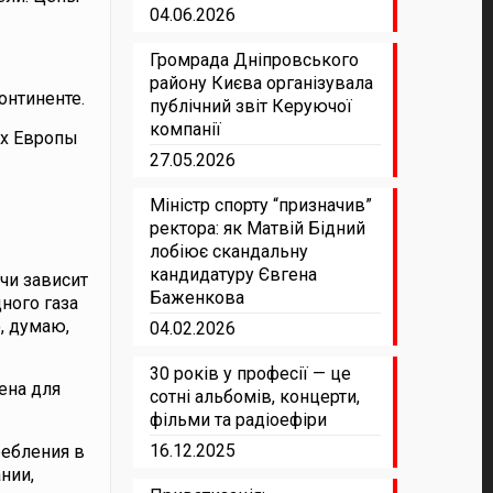
04.06.2026
Громрада Дніпровського
району Києва організувала
онтиненте.
публічний звіт Керуючої
компанії
ах Европы
27.05.2026
Міністр спорту “призначив”
ректора: як Матвій Бідний
лобіює скандальну
кандидатуру Євгена
чи зависит
Баженкова
ного газа
, думаю,
04.02.2026
30 років у професії — це
ена для
сотні альбомів, концерти,
фільми та радіоефіри
16.12.2025
ребления в
нии,