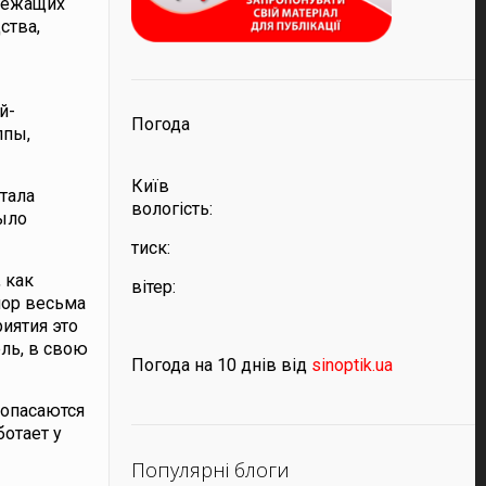
длежащих
ства,
й-
Погода
ппы,
Київ
тала
вологість:
было
тиск:
 как
вітер:
пор весьма
риятия это
ель, в свою
Погода на 10 днів від
sinoptik.ua
 опасаются
ботает у
Популярні блоги