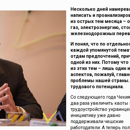
Несколько дней намерев
написать и проанализиро
из острых тем месяца – о
газ, электроэнергию, ст
железнодорожных перев
И понял, что по отдельно
каждой упомянутой тема
отдам предпочтений, при
одной из них. Потому чт
из этих тем – лишь один 
аспектов, пожалуй, главн
проблемы нашей страны.
трудового потенциала.
Со следующего года Чехия
два раза увеличить квоты 
трудоустройство украинцев
инициативу уже давно
поддерживали чешские
работодатели. А теперь по