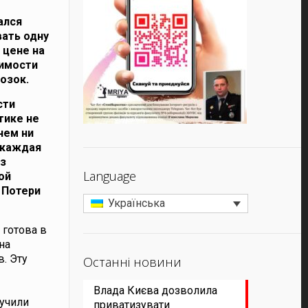
ался
вать одну
 цене на
оимости
озок.
сти
тике не
чем ни
о каждая
из
Language
ой
Потери
Українська
 готова в
на
. Эту
Останні новини
Влада Києва дозволила
лучили
приватизувати