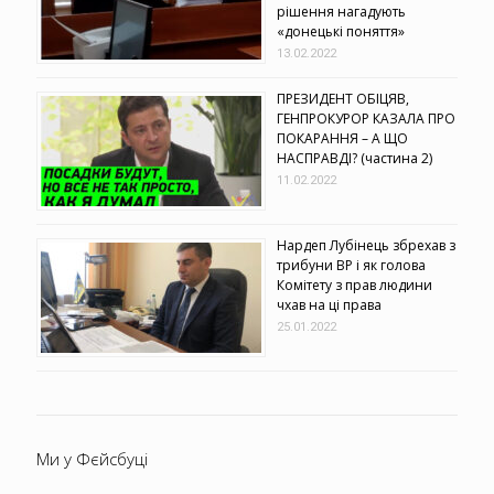
рішення нагадують
«донецькі поняття»
13.02.2022
ПРЕЗИДЕНТ ОБІЦЯВ,
ГЕНПРОКУРОР КАЗАЛА ПРО
ПОКАРАННЯ – А ЩО
НАСПРАВДІ? (частина 2)
11.02.2022
Нардеп Лубінець збрехав з
трибуни ВР і як голова
Комітету з прав людини
чхав на ці права
25.01.2022
Ми у Фєйсбуці