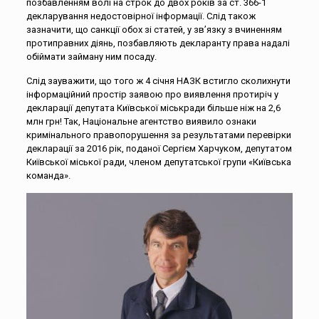
позбавленням волі на строк до двох років за ст. 366-1
декларування недостовірної інформації. Слід також
зазначити, що санкції обох зі статей, у зв’язку з вчиненням
протиправних діянь, позбавляють декларанту права надалі
обіймати займану ним посаду.
Слід зауважити, що того ж 4 січня НАЗК встигло сколихнути
інформаційний простір заявою про виявлення протиріч у
декларації депутата Київської міськради більше ніж на 2,6
млн грн! Так, Національне агентство виявило ознаки
кримінального правопорушення за результатами перевірки
декларації за 2016 рік, поданої Сергієм Харчуком, депутатом
Київської міської ради, членом депутатської групи «Київська
команда».