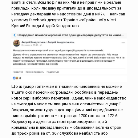
взяті зі стелі. Всім пофіг на них. Чи я не прав? Чи є реальні
приклади, коли людину притягали до відповідальності за
неподачу декларацій чи недостовірні дані в ній?», – написав
у своєму facebook депутат Тернівської районної у місті
Кривий Ріг ради Андрій Кондратьєв.
Що ж гумор і оптимізм вітчизняних чиновників не може не
тішити око пересічних громадян, особливо в переддень
нової серії виборчих перегонів. Однак, чинне законодавство
на сьогодні малює сміливцям менш оптимістичні сценарії.
Зокрема, за «халтуру» з деклараціями нині передбачена не
лише адміністративна – штраф до 1700 грн. за ст. 172-6
Кодексу про адміністративні правопорушення, а й
кримінальна відповідальність – обмеження волі на строк
до трьох років за ст. 367 службова недбалість або