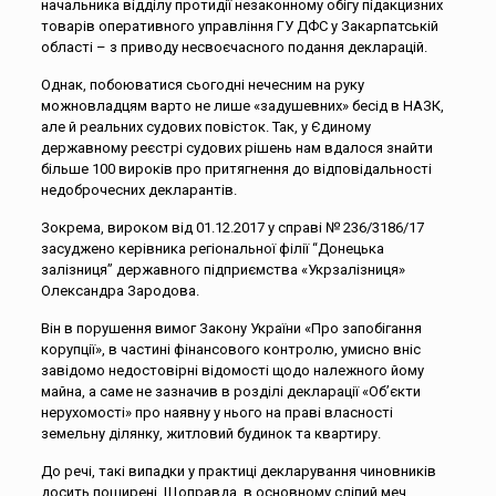
начальника відділу протидії незаконному обігу підакцизних
товарів оперативного управління ГУ ДФС у Закарпатській
області – з приводу несвоєчасного подання декларацій.
Однак, побоюватися сьогодні нечесним на руку
можновладцям варто не лише «задушевних» бесід в НАЗК,
але й реальних судових повісток. Так, у Єдиному
державному реєстрі судових рішень нам вдалося знайти
більше 100 вироків про притягнення до відповідальності
недоброчесних декларантів.
Зокрема, вироком від 01.12.2017 у справі № 236/3186/17
засуджено керівника регіональної філії “Донецька
залізниця” державного підприємства «Укрзалізниця»
Олександра Зародова.
Він в порушення вимог Закону України «Про запобігання
корупції», в частині фінансового контролю, умисно вніс
завідомо недостовірні відомості щодо належного йому
майна, а саме не зазначив в розділі декларації «Об’єкти
нерухомості» про наявну у нього на праві власності
земельну ділянку, житловий будинок та квартиру.
До речі, такі випадки у практиці декларування чиновників
досить поширені. Щоправда, в основному сліпий меч