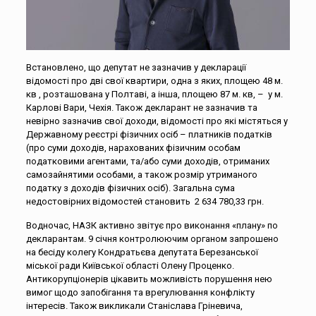
Встановлено, що депутат не зазначив у декларації
відомості про дві свої квартири, одна з яких, площею 48 м.
кв , розташована у Полтаві, а інша, площею 87 м. кв, – у м.
Карлові Вари, Чехія. Також декларант не зазначив та
невірно зазначив свої доходи, відомості про які містяться у
Державному реєстрі фізичних осіб – платників податків
(про суми доходів, нарахованих фізичним особам
податковими агентами, та/або суми доходів, отриманих
самозайнятими особами, а також розмір утриманого
податку з доходів фізичних осіб). Загальна сума
недостовірних відомостей становить 2 634 780,33 грн.
Водночас, НАЗК активно звітує про виконання «плану» по
декларантам. 9 січня контролюючим органом запрошено
на бесіду колегу Кондратьєва депутата Березанської
міської ради Київської області Олену Проценко.
Антикорупціонерів цікавить можливість порушення нею
вимог щодо запобігання та врегулювання конфлікту
інтересів. Також викликали Станіслава Гріневича,