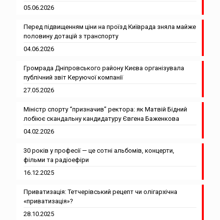
05.06.2026
Перед підвищенням ціни на проїзд Київрада зняла майже
половину дотацій з транспорту
04.06.2026
Громрада Дніпровського району Києва організувала
публічний звіт Керуючої компанії
27.05.2026
Міністр спорту “призначив” ректора: як Матвій Бідний
лобіює скандальну кандидатуру Євгена Баженкова
04.02.2026
30 років у професії — це сотні альбомів, концерти,
фільми та радіоефіри
16.12.2025
Приватизація: Тетчерівський рецепт чи олігархічна
«приватизація»?
28.10.2025