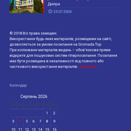
Дніпра
25.07.2026
© 2018 Всі права захищені.
Використання будь-яких матеріалів, розміщених на сайті,
дозволяється за умови посилання на Gromada.Top
При копіюванні матеріалів видань – обов’язкове пряме
відкрите для пошукових систем гіперпосилання. Посилання
має бути розміщена в незалежності від повного або
часткового використання матеріалів.
Контакти
Календар
Серпень 2026
Пн
Вт
Ср
Чт
Пт
Сб
Нд
1
2
3
4
5
6
7
8
9
10
11
12
13
14
15
16