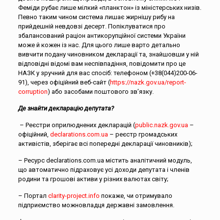
Феміди рубає лише мілкий «планктон» із міністерських низів.
Певно таким чином система лишає жирнішу рибу на
прийдешній невдовзі десерт. Попіклуватися про
збалансований раціон антикорупційної системи України
може й кожен із нас. Для цього лише варто детально
вивчити подану чиновником декларації та, знайшовши у ній
відповідні відомі вам неспівпадіння, повідомити про це
НАЗК у зручний для вас спосіб: телефоном (+38(044)200-06-
91), через офіційний веб-сайт (
https://nazk.gov.ua/report-
corruption
) або засобами поштового зв’язку.
Де знайти декларацію депутата?
– Реєстри оприлюднених декларацій (
public.nazk.gov.ua
–
офіційний,
declarations.com.ua
– реєстр громадських
активістів, зберігає всі попередні декларації чиновників);
– Ресурс declarations.com.ua містить аналітичний модуль,
що автоматично підраховує усі доходи депутата і членів
родини та грошові активи у різних валютах світу;
– Портал
clarity-project.info
покаже, чи отримувало
підприємство можновладця державні замовлення.