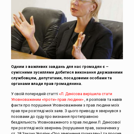
Одним з важливих завдань для нас громадян є –
сумісними зусиллями добитися виконання державними
службовцям, депутатами, посадовими особами та
органами влади прав громадянина.
У своїй попередній статті
«Л. Денісова вирішила стати
Уповноваженим «проти» прав людини»
, я розповів та навів
факти про порушення Уповноваженим з прав людини моїх
прав при розгляді моїх заяв. З цього приводу я звернувся з
позовами до суду про визнання протиправною
бездіяльність Уповноваженого з прав людини Л. Денісової
при розгляді моїх звернень (порушення прав, зазначених у
ст. 18 Закону України «Про звернення громадян») та просив