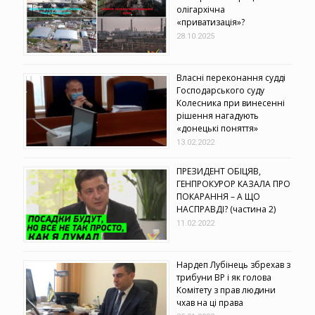
олігархічна
«приватизація»?
28.10.2025
Власні переконання судді
Господарського суду
Колесника при винесенні
рішення нагадують
«донецькі поняття»
13.02.2022
ПРЕЗИДЕНТ ОБІЦЯВ,
ГЕНПРОКУРОР КАЗАЛА ПРО
ПОКАРАННЯ – А ЩО
НАСПРАВДІ? (частина 2)
11.02.2022
Нардеп Лубінець збрехав з
трибуни ВР і як голова
Комітету з прав людини
чхав на ці права