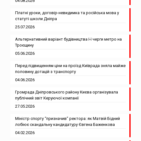
04.08.2026
Платні уроки, договір-невидимка та російська мова у
статуті школи Дніпра
25.07.2026
Альтернативний варіант будівництва І-ї черги метро на
Троєщину
05.06.2026
Перед підвищенням ціни на проїзд Київрада зняла майже
половину дотацій з транспорту
04.06.2026
Громрада Дніпровського району Києва організувала
публічний звіт Керуючої компанії
27.05.2026
Міністр спорту “призначив” ректора: як Матвій Бідний
лобіює скандальну кандидатуру Євгена Баженкова
04.02.2026