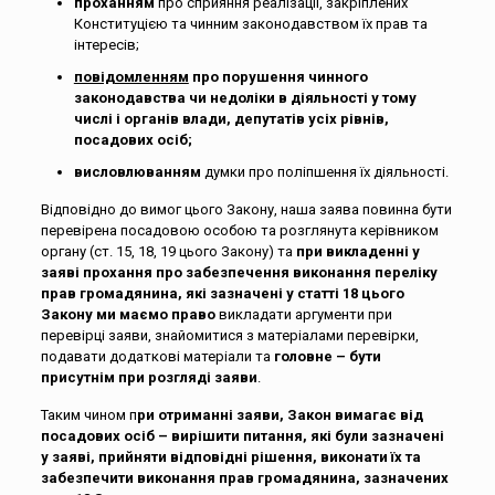
проханням
про сприяння реалізації, закріплених
Конституцією та чинним законодавством їх прав та
інтересів;
повідомленням
про порушення чинного
законодавства чи недоліки в діяльності у тому
числі і органів влади, депутатів усіх рівнів,
посадових осіб;
висловлюванням
думки про поліпшення їх діяльності.
Відповідно до вимог цього Закону, наша заява повинна бути
перевірена посадовою особою та розглянута керівником
органу (ст. 15, 18, 19 цього Закону) та
при викладенні у
заяві прохання про забезпечення виконання переліку
прав громадянина, які зазначені у статті 18 цього
Закону ми маємо право
викладати аргументи при
перевірці заяви, знайомитися з матеріалами перевірки,
подавати додаткові матеріали та
головне – бути
присутнім при розгляді заяви
.
Таким чином п
ри отриманні заяви, Закон вимагає від
посадових осіб – вирішити питання, які були зазначені
у заяві, прийняти відповідні рішення, виконати їх та
забезпечити виконання прав громадянина, зазначених