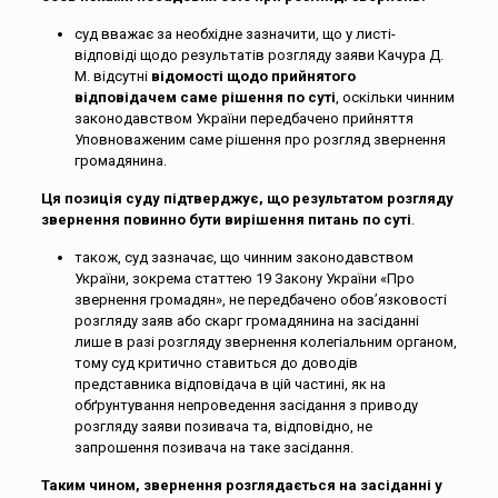
суд вважає за необхідне зазначити, що у листі-
відповіді щодо результатів розгляду заяви Качура Д.
М. відсутні
відомості щодо прийнятого
відповідачем саме рішення по суті
, оскільки чинним
законодавством України передбачено прийняття
Уповноваженим саме рішення про розгляд звернення
громадянина.
Ця позиція суду підтверджує, що результатом розгляду
звернення повинно бути вирішення питань по суті
.
також, суд зазначає, що чинним законодавством
України, зокрема статтею 19 Закону України «Про
звернення громадян», не передбачено обов’язковості
розгляду заяв або скарг громадянина на засіданні
лише в разі розгляду звернення колегіальним органом,
тому суд критично ставиться до доводів
представника відповідача в цій частині, як на
обґрунтування непроведення засідання з приводу
розгляду заяви позивача та, відповідно, не
запрошення позивача на таке засідання.
Таким чином, звернення розглядається на засіданні у