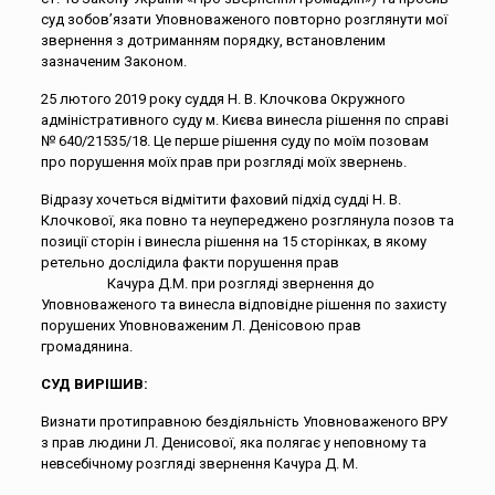
суд зобов’язати Уповноваженого повторно розглянути мої
звернення з дотриманням порядку, встановленим
зазначеним Законом.
25 лютого 2019 року суддя Н. В. Клочкова Окружного
адміністративного суду м. Києва винесла рішення по справі
№ 640/21535/18. Це перше рішення суду по моїм позовам
про порушення моїх прав при розгляді моїх звернень.
Відразу хочеться відмітити фаховий підхід судді Н. В.
Клочкової, яка повно та неупереджено розглянула позов та
позиції сторін і винесла рішення на 15 сторінках, в якому
ретельно дослідила факти порушення прав
Качура Д.М. при розгляді звернення до
Уповноваженого та винесла відповідне рішення по захисту
порушених Уповноваженим Л. Денісовою прав
громадянина.
СУД ВИРІШИВ:
Визнати протиправною бездіяльність Уповноваженого ВРУ
з прав людини Л. Денисової, яка полягає у неповному та
невсебічному розгляді звернення Качура Д. М.