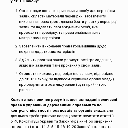
у ст. 18 Закону:
Орган влади повинен призначити особу для перевірки
заяви, скласти матеріали перевірки, забезпечити
виконання права громадянина брати участь у перевірці
заяви та надавати свої аргументи особі, яка
проводить перевірку, та права знайомитися з
матеріалами перевірки.
Забезпечити виконання права громадянина щодо
подання додаткових матеріалів.
Здійснити розгляд заяви у присутності громадянина,
якщо він зазначив таке прохання у своїй заяві.
Отримати письмову відповідь (по заявам, відповідно
до ст. 15 Закону, за підписом керівника органу влади)
про результати розгляду заяви і суть прийнятого
рішення.
Кожен з нас повинен розуміти, що нам надані величезні
права в управлінні державними справами та по
контролю діяльності посадовців та органів влади
, але
для цього треба трішечки попрацювати: почитати статті 3,
5, 40 Конституції України та Закон України «Про звернення
громадян» ( статті 1, 3, 5, 15, 18, 19, 20 Закону), скласти та