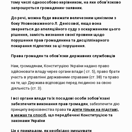
тому числі одноособово керівником, на яке обов’язково
запрошується громадянин-заявник.
До речі, можна буде вважати величезним цинізмом з
боку Уповноваженого Л. Денісової, якщо вона
звернеться до апеляційного суду з оскарженням цього
рішення, замість визнання своєї провини щодо
порушення прав громадянина та дисціплінарного
покарання підлеглих за ці порушення.
Права громадян та обов’язки державних службовців
Нам, громадянам, Конституцією України надано право
здійснювати владу через органи влади ( ст. 5), право брати
участь в управлінні державними справами (ст. 38) та право
на те, що Держава відповідає перед людиною за свою
діяльність (ст. 3).
І всі органи влади та їх посадові особи зобов’язані
забезпечити виконання прав громадян
, забезпечити дію
принципу верховенства права
та
діяти тільки на підставі,
в межах та спосіб
, що передбачені Конституцією та
законами України
Це є прикладом, як необхідно змушувати