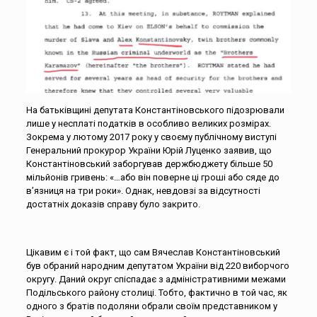
На батьківщині депутата Константіновського підозрювали
лише у несплаті податків в особливо великих розмірах.
Зокрема у лютому 2017 року у своєму публічному виступі
Генеральний прокурор України Юрій Луценко заявив, що
Константіновський заборгував держбюджету більше 50
мільйонів гривень: «…або він поверне ці гроші або сяде до
в’язниця на три роки». Однак, невдовзі за відсутності
достатніх доказів справу було закрито.
Цікавим є і той факт, що сам Вячеслав Константіновський
був обраний народним депутатом України від 220 виборчого
округу. Даний округ спіспадає з адміністративними межами
Подільського району столиці. Тобто, фактично в той час, як
одного з братів подоляни обрали своїм представником у