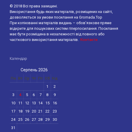
© 2018 Всі права захищені.
Використання будь-яких матеріалів, розміщених на сайті,
дозволяється за умови посилання на Gromada.Top
При копіюванні матеріалів видань – обов’язкове пряме
відкрите для пошукових систем гіперпосилання. Посилання
має бути розміщена в незалежності від повного або
часткового використання матеріалів.
Контакти
Календар
Серпень 2026
Пн
Вт
Ср
Чт
Пт
Сб
Нд
1
2
3
4
5
6
7
8
9
10
11
12
13
14
15
16
17
18
19
20
21
22
23
24
25
26
27
28
29
30
31