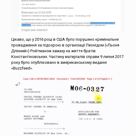
Цікаво, що у 2016 році в США було порушено кримінальне
провадження за підозрою в організації Леонідом («Льоня
Длінний») Ройтманом замаху на життя братів
Константіновських. Частину матеріалів справи 9 липня 2017
року було опубліковано в американському виданні
«Buzzfeed».