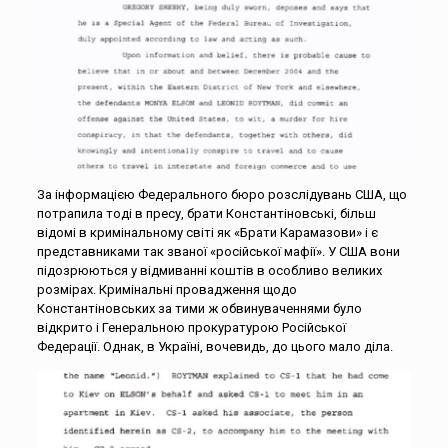
За інформацією Федерального бюро розслідувань США, що
потрапила тоді в пресу, брати Константіновські, більш
відомі в кримінальному світі як «Брати Карамазови» і є
представниками так званої «російської мафії». У США вони
підозрюються у відмиванні коштів в особливо великих
розмірах. Кримінальні провадження щодо
Константіновських за тими ж обвинуваченнями було
відкрито і Генеральною прокуратурою Російської
Федерації. Однак, в Україні, вочевидь, до цього мало діла.