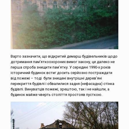
Варто зазначити, що відкритий демарш будівельників щодо
дотримання пам’яткоохороних вимог закону, це далеко не
перша спроба знищити пам’ятку. У середині 1990-х років
історичний будинок встиг досить серйозно постраждати
від пожежі – тоді були знищені внутрішні дерев’яні
перекриття будівлі і обвалилися задня (нефасадна) стінка
будівлі. Винуватців пожежі, зрештою, так і не найшли, а
будинок майже чверть століття простояв пусткою.