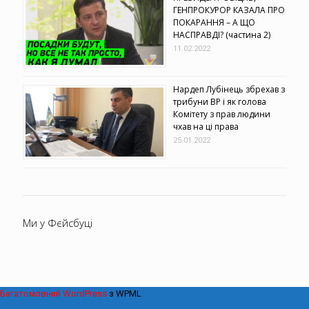
ГЕНПРОКУРОР КАЗАЛА ПРО
ПОКАРАННЯ – А ЩО
НАСПРАВДІ? (частина 2)
11.02.2022
Нардеп Лубінець збрехав з
трибуни ВР і як голова
Комітету з прав людини
чхав на ці права
25.01.2022
Ми у Фєйсбуці
Багатомовний WordPress
з WPML