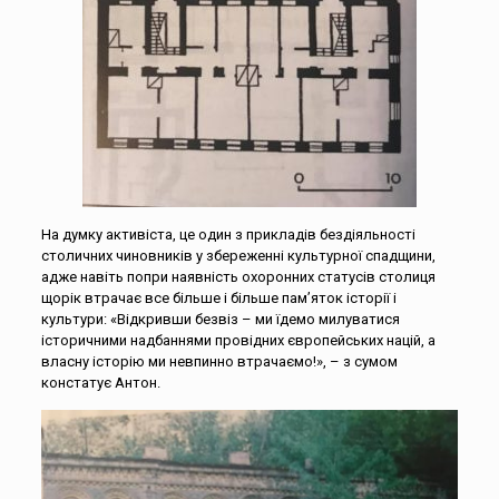
На думку активіста, це один з прикладів бездіяльності
столичних чиновників у збереженні культурної спадщини,
адже навіть попри наявність охоронних статусів столиця
щорік втрачає все більше і більше пам’яток історії і
культури: «Відкривши безвіз – ми їдемо милуватися
історичними надбаннями провідних європейських націй, а
власну історію ми невпинно втрачаємо!», – з сумом
констатує Антон.