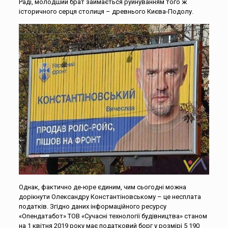
Раді, молодший брат займається руйнуванням того ж
історичного серця столиця – древнього Києва-Подолу.
Однак, фактично де-юре єдиним, чим сьогодні можна
дорікнути Олександру Константіновському – це несплата
податків. Згідно даних інформаційного ресурсу
«Опендатабот» ТОВ «Сучасні технології будівництва» станом
на 1 квітня 2019 року має податковий борг у розмірі 5 190