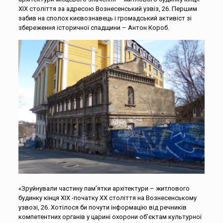
ХІХ століття за адресою Вознесенський узвіз, 26. Першим
забив на сполох києвознавець і громадський активіст зі
збереження історичної спадщини – Антон Короб.
«Зруйнували частину пам’ятки архітектури – житлового
будинку кінця ХІХ -початку ХХ століття на Вознесенському
узвозі, 26. Хотілося би почути інформацію від речників
компетентних органів у царині охорони об’єктам культурної