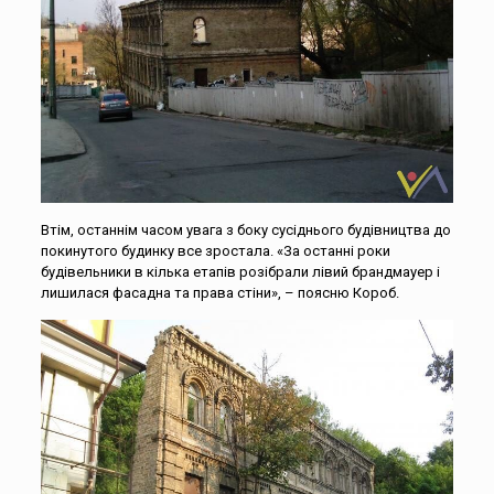
Втім, останнім часом увага з боку сусіднього будівництва до
покинутого будинку все зростала. «За останні роки
будівельники в кілька етапів розібрали лівий брандмауер і
лишилася фасадна та права стіни», – поясню Короб.