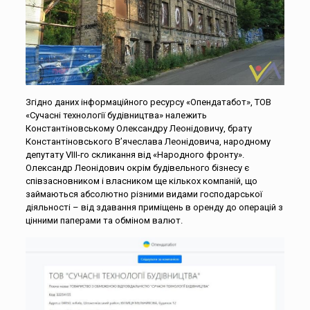
Згідно даних інформаційного ресурсу «Опендатабот», ТОВ
«Сучасні технології будівництва» належить
Константіновському Олександру Леонідовичу, брату
Константіновського В’ячеслава Леонідовича, народному
депутату VIII-го скликання від «Народного фронту».
Олександр Леонідович окрім будівельного бізнесу є
співзасновником і власником ще кількох компаній, що
займаються абсолютно різними видами господарської
діяльності – від здавання приміщень в оренду до операцій з
цінними паперами та обміном валют.