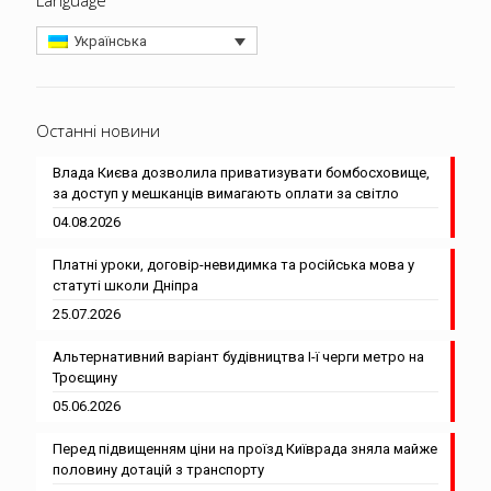
Language
Українська
Останні новини
Влада Києва дозволила приватизувати бомбосховище,
за доступ у мешканців вимагають оплати за світло
04.08.2026
Платні уроки, договір-невидимка та російська мова у
статуті школи Дніпра
25.07.2026
Альтернативний варіант будівництва І-ї черги метро на
Троєщину
05.06.2026
Перед підвищенням ціни на проїзд Київрада зняла майже
половину дотацій з транспорту