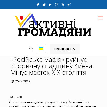
Вихідні дані ІА
«Російська мафія» руйнує
історичну спадщину Києва.
Мінус маєток ХІХ століття
26.04.2019
5 768
25 квітня стало відомо про демонтаж у Києві пам’ятки
архітектури місцевого значення – житлового будинку кінця