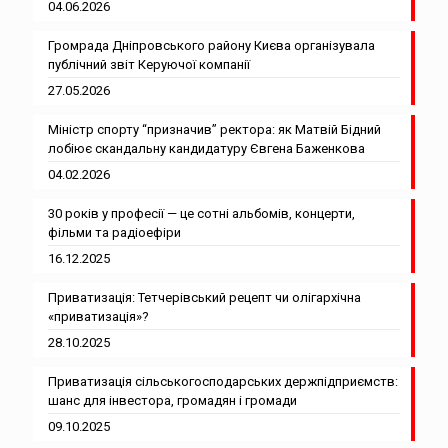
04.06.2026
Громрада Дніпровського району Києва організувала
публічний звіт Керуючої компанії
27.05.2026
Міністр спорту “призначив” ректора: як Матвій Бідний
лобіює скандальну кандидатуру Євгена Баженкова
04.02.2026
30 років у професії — це сотні альбомів, концерти,
фільми та радіоефіри
16.12.2025
Приватизація: Тетчерівський рецепт чи олігархічна
«приватизація»?
28.10.2025
Приватизація сільськогосподарських держпідприємств:
шанс для інвестора, громадян і громади
09.10.2025