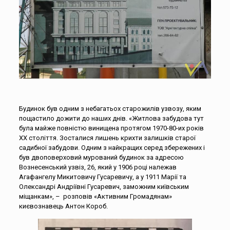
Будинок був одним з небагатьох старожилів узвозу, яким
пощастило дожити до наших днів. «Житлова забудова тут
була майже повністю винищена протягом 1970-80-их років
ХХ століття. Зосталися лишень крихти залишків старої
садибної забудови. Одним з найкращих серед збережених і
був двоповерховий мурований будинок за адресою
Вознесенський узвіз, 26, який у 1906 році належав
Агафангелу Микитовичу Гусаревичу, а у 1911 Марії та
Олександрі Андріївні Гусаревич, заможним київським
міщанкам», – розповів «Активним Громадянам»
києвознавець Антон Короб.