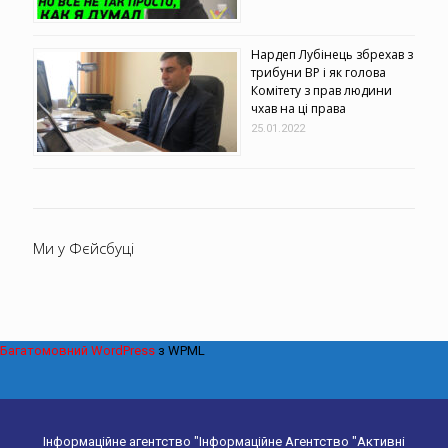
Нардеп Лубінець збрехав з
трибуни ВР і як голова
Комітету з прав людини
чхав на ці права
25.01.2022
Ми у Фєйсбуці
Багатомовний WordPress
з WPML
Інформаційне агентство "Інформаційне Агентство "Активні