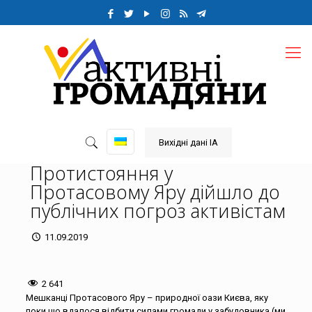
Вихідні дані ІА
Протистояння у
Протасовому Яру дійшло до
публічних погроз активістам
11.09.2019
2 641
Мешканці Протасового Яру – природної оази Києва, яку
поки що вдалося відбити силами громади у забудовника (ми