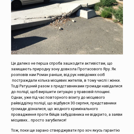
Це далеко не перша спроба зашкодити активістам, що
захищають природну зону довкола Протасового Яру. Як
розповів нам Роман раніше, від рук невідомих осіб
постраждали кілька місцевих жителів, в тому числі і жінки.
Тоді Ратушний разом з представниками громади навідалися
до поліції, щоб вирішити ситуацію у правовій площині.
Однак, уже під час повторного візиту до місцевого
райвідділку поліції, що відбувся 30 серпня, представники
громади дізналися, що жодного кримінального
провадження проти бійців забудовника не відкрито, а заяви
місцевих… просто загубилися!
Тож, поки ще зарано стверджувати про хоч якусь гарантію