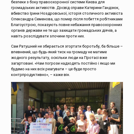
безпеки з боку правоохоронної системи Києва для
громадських активістів. Досвід справи Катерини Гандзюк,
вбивство Ірини Ноздровської, історія столичного активіста
Олександра Семенова, що помер після побиття робітниками
Благоустрою, показують повне небажання правоохоронних
органів держави не те що захищати громадських діячів, а
навіть розслідувати злочини проти них.
Сам Ратушний не збирається згортати боротьбу, ба більше –
впевнений, що будь-який тиск на громаду не матиме
жодного результату, оскільки люди на Протасі вже
загартовані. «Нам погрози надходять постійно і якщо ми
будемо на них всіх реагувати – це буде просто
контрпродуктивно», – каже він.