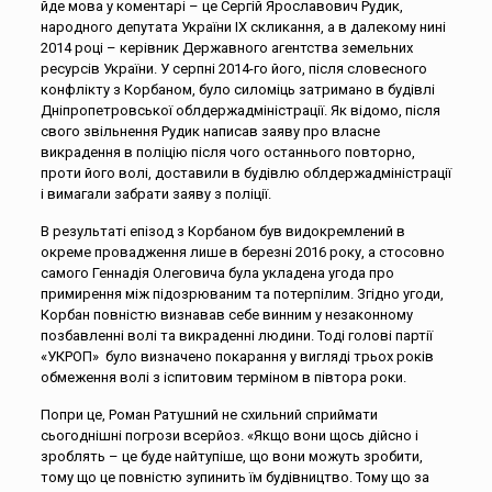
йде мова у коментарі – це Сергій Ярославович Рудик,
народного депутата України IX скликання, а в далекому нині
2014 році – керівник Державного агентства земельних
ресурсів України. У серпні 2014-го його, після словесного
конфлікту з Корбаном, було силоміць затримано в будівлі
Дніпропетровської облдержадміністрації. Як відомо, після
свого звільнення Рудик написав заяву про власне
викрадення в поліцію після чого останнього повторно,
проти його волі, доставили в будівлю облдержадміністрації
і вимагали забрати заяву з поліції.
В результаті епізод з Корбаном був видокремлений в
окреме провадження лише в березні 2016 року, а стосовно
самого Геннадія Олеговича була укладена угода про
примирення між підозрюваним та потерпілим. Згідно угоди,
Корбан повністю визнавав себе винним у незаконному
позбавленні волі та викраденні людини. Тоді голові партії
«УКРОП» було визначено покарання у вигляді трьох років
обмеження волі з іспитовим терміном в півтора роки.
Попри це, Роман Ратушний не схильний сприймати
сьогоднішні погрози всерйоз. «Якщо вони щось дійсно і
зроблять – це буде найтупіше, що вони можуть зробити,
тому що це повністю зупинить їм будівництво. Тому що за