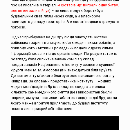
про це писали в матеріалі
«Протасів Яр: виграли одну битву,
але не виграли війну»
) – не лише ведуть боротьбу з
будівельним свавіллям через суди, а й власноруч
приводять до ладу територію. А в якості подяки отримують
погрози.
Під час прибирання на дні яру люди знаходять кістяки
свійських тварин і велику кількість медичних матеріалів, з
приводу чого «Активні Громадяни» подали одразу кілька
інформаційних запитів до органів влади. По результатам їх
розгляду була скликана виїзна комісія у складі
представників Національного інституту серцево-судинної
хірургії імені М. М. Амосова (він знаходиться біля Яру) та
Департаменту міського благоустрою виконавчого органу
Київради. За словами представника Інституту – жодних
медичних відходів в Яр їх заклад не скидає, а велика
кількість саме медичного сміття (це і використані бахіли,
шприци, ампули, пастилки таблеток тощо) на дні Яру, схили
якого майже впритул прилягають до будівлі Інституту –
всього лиш прикрий збіг обставин.