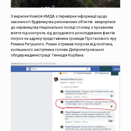
3 вересня Комісія КМДА з перевірки інформації щодо
законності будівництва резонансних об’єктів звернулася
до керівництва Національної поліції столиці з проханням
взяти під контроль хід досудового розслідування фактів
погроз на адресу представника громади Протасового яру
Романа Ратушного. Роман отримав погрози від політика,
колишнього заступника голови Дніпропетровської
облдержадміністрації Геннадія Корбана.