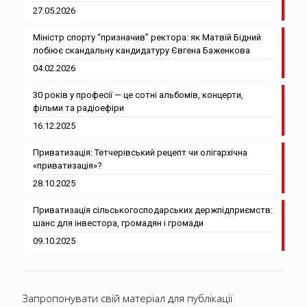
27.05.2026
Міністр спорту “призначив” ректора: як Матвій Бідний
лобіює скандальну кандидатуру Євгена Баженкова
04.02.2026
30 років у професії — це сотні альбомів, концерти,
фільми та радіоефіри
16.12.2025
Приватизація: Тетчерівський рецепт чи олігархічна
«приватизація»?
28.10.2025
Приватизація сільськогосподарських держпідприємств:
шанс для інвестора, громадян і громади
09.10.2025
Запропонувати свій матеріал для публікації