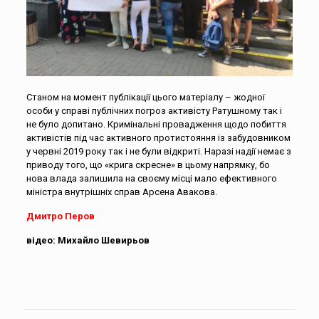
Станом на момент публікації цього матеріалу – жодної
особи у справі публічних погроз активісту Ратушному так і
не було допитано. Кримінальні провадження щодо побиття
активістів під час активного протистояння із забудовником
у червні 2019 року так і не були відкриті. Наразі надії немає з
приводу того, що «крига скресне» в цьому напрямку, бо
нова влада залишила на своєму місці мало ефективного
міністра внутрішніх справ Арсена Авакова.
Дмитро Перов
відео: Михайло Шевирьов