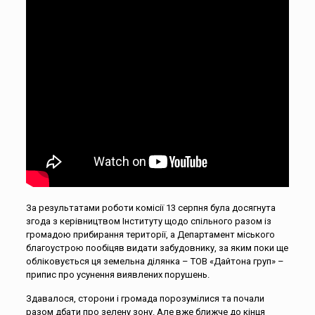
За результатами роботи комісії 13 серпня була досягнута
згода з керівництвом Інституту щодо спільного разом із
громадою прибирання території, а Департамент міського
благоустрою пообіцяв видати забудовнику, за яким поки ще
обліковується ця земельна ділянка – ТОВ «Дайтона груп» –
припис про усунення виявлених порушень.
Здавалося, сторони і громада порозумілися та почали
разом дбати про зелену зону. Але вже ближче до кінця