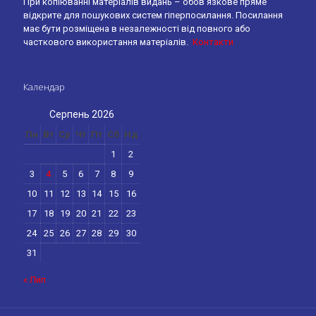
При копіюванні матеріалів видань – обов’язкове пряме
відкрите для пошукових систем гіперпосилання. Посилання
має бути розміщена в незалежності від повного або
часткового використання матеріалів.
Контакти
Календар
Серпень 2026
Пн
Вт
Ср
Чт
Пт
Сб
Нд
1
2
3
4
5
6
7
8
9
10
11
12
13
14
15
16
17
18
19
20
21
22
23
24
25
26
27
28
29
30
31
« Лип