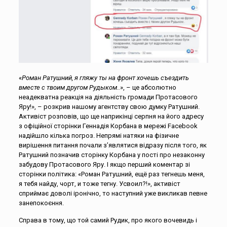
«
Роман Ратушний, я гляжу ты на фронт хочешь съездить
вместе с твоим другом Рудыком..
», – це абсолютно
неадекватна реакція на діяльність громади Протасового
Яру!», – розкрив нашому агентству свою думку Ратушний.
Активіст розповів, що ще наприкінці серпня на його адресу
з офіційної сторінки Геннадія Корбана в мережі Facebook
надійшло кілька погроз. Непрямі натяки на фізичне
вирішення питання почали з’являтися відразу після того, як
Ратушний позначив сторінку Корбана у пості про незаконну
забудову Протасового Яру. І якщо перший коментар зі
сторінки політика: «Роман Ратушний, ещё раз тегнешь меня,
я тебя найду, чорт, и тоже тегну. Усвоил?!», активіст
сприймає доволі іронічно, то наступний уже викликав певне
занепокоєння.
Справа в тому, що той самий Рудик, про якого вочевидь і