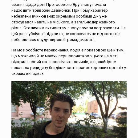
серпня щодо долі Протасового Яру знову почали
надходити тривожні дзвіночки. При чому характер
небезпеки вчинюваних окремими особами дій уже
стосувався навіть не міського, а загальнодержавного
рівня. Столичним активістам знову почали погрожувати. На
цей раз публічно і відкрито, не ховаючись не від кого і не
побоюючись осуду широкої громадськості.
На моє особисте переконання, подія є показовою ще й тим,
що можливо й не маючи першопочатково цього на меті,
відкрила новий лік аналогічних злочинів, а щонайгірше
показала рецидиву бездіяльності правоохоронних органів у
схожих випадках.