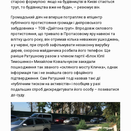
старою формулою: якщо на будівництві в Києві стається
труп, то будівництва вже не буде», – резюмує він.
Громадський діяч не вперше потрапляє в епіцентр
публічного протистояння громади і дніпровського
забудовника – ТОВ «Дайтона груп». Впродовж силового
протистояння, що тривало в Протасовому яру навесні та
влітку цього року, він отримав кілька неважких ушкоджень,
а у червні, при спробі зафільмувати незаконну вирубку
дерев, охорона майданчика розбила його телефон. Ще
раніше Ратушному разом з членом партії «Блок Юлії
Тимошенко» Михайлом Ковальчуком закидали
пошкодження так званого «скляного мосту Кличка», однак
інформація так і не знайшла свого офіційного
підтвердження. Сам Ратушний тоді назвав такі дії
«публічним тиском на активістів» і пообіцяв у разі
подальших спроб дискредитувати його особу – позиватися
до суду.