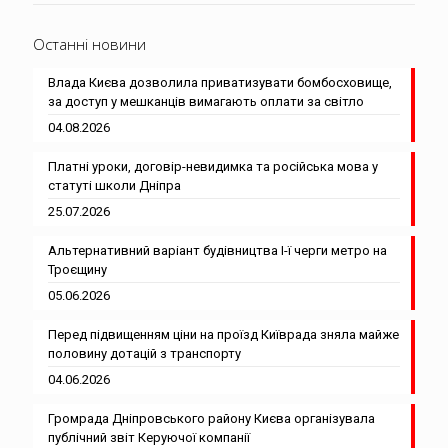
Останні новини
Влада Києва дозволила приватизувати бомбосховище,
за доступ у мешканців вимагають оплати за світло
04.08.2026
Платні уроки, договір-невидимка та російська мова у
статуті школи Дніпра
25.07.2026
Альтернативний варіант будівництва І-ї черги метро на
Троєщину
05.06.2026
Перед підвищенням ціни на проїзд Київрада зняла майже
половину дотацій з транспорту
04.06.2026
Громрада Дніпровського району Києва організувала
публічний звіт Керуючої компанії