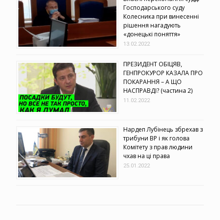
Господарського суду
Колесника при винесенні
рішення нагадують
«донецькі поняття»
13.02.2022
ПРЕЗИДЕНТ ОБІЦЯВ,
ГЕНПРОКУРОР КАЗАЛА ПРО
ПОКАРАННЯ – А ЩО
НАСПРАВДІ? (частина 2)
11.02.2022
Нардеп Лубінець збрехав з
трибуни ВР і як голова
Комітету з прав людини
чхав на ці права
25.01.2022