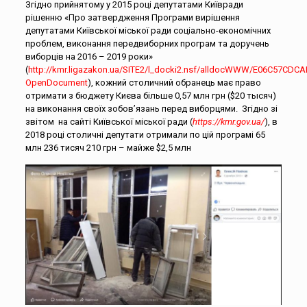
Згідно прийнятому у 2015 році депутатами Київради
рішенню «Про затвердження Програми вирішення
депутатами Київської міської ради соціально-економічних
проблем, виконання передвиборних програм та доручень
виборців на 2016 – 2019 роки»
(
http://kmr.ligazakon.ua/SITE2/l_docki2.nsf/alldocWWW/E06C57CD
OpenDocument
), кожний столичний обранець має право
отримати з бюджету Києва більше 0,57 млн грн ($20 тысяч)
на виконання своїх зобов’язань перед виборцями. Згідно зі
звітом на сайті Київської міської ради (
https://kmr.gov.ua/
), в
2018 році столичні депутати отримали по цій програмі 65
млн 236 тисяч 210 грн – майже $2,5 млн