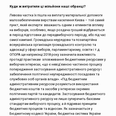
Куди ж витратили ці мільйони наші обранці?
Левова частка їх пішла на виплату матеріальної допомоги
малозабезпеченим верствам населення Києва – той самий
пункт, який експерти вважають одним з елементів впливу
на виборців, особливо, якщо роздача грошей відбувається
в період підготовки до передвиборчого періоду, або під час
самої кампанії. Громадська неурядова та позапартійна
всеукраїнська організація громадського контролю та
адвокації у сфері виборів, парламентаризму, освіти і т.д.
ОПОРА ще наприкінці 2018 року зазначила важливість
протидії практикам зловживання бюджетними ресурсами у
виборчих інтересах, «що є невід’ємною частиною процесу
попередження застосування адміністративного ресурсу і
забезпечення політичної неупередженості посадових та
службових осіб органів влади». «Під бюджетним
адміністративним ресурсом розуміється використання
бюджетних коштів та засобів у інтересах окремих
політичних партій та кандидатів. Застосування бюджетного
адміністративного ресурсу не лише суперечить базовим
стандартам виборчого процесу, а й підриває принципи
бюджетних процесів та відносин. Як зазначається у
Бюджетному кодексі України, бюджетна система України