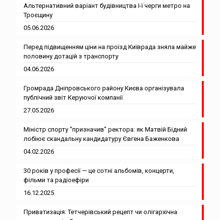
Альтернативний варіант будівництва І-ї черги метро на
Троєщину
05.06.2026
Перед підвищенням ціни на проїзд Київрада зняла майже
половину дотацій з транспорту
04.06.2026
Громрада Дніпровського району Києва організувала
публічний звіт Керуючої компанії
27.05.2026
Міністр спорту “призначив” ректора: як Матвій Бідний
лобіює скандальну кандидатуру Євгена Баженкова
04.02.2026
30 років у професії — це сотні альбомів, концерти,
фільми та радіоефіри
16.12.2025
Приватизація: Тетчерівський рецепт чи олігархічна