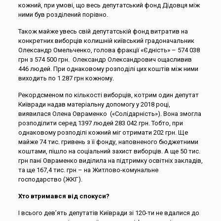
кожний, при умові, що весь депутатський фонд Дідовця між
ними був розділений порівно.
Також майже увесь свій депутатській фонд витратив на
конкретних виборців колишній київський градоначальник
Олександр Омельченко, голова фракції «Єдність» – 574 038
грн з 574 500 грн. Олександр Олександрович ощасливив
446 людей. При однаковому розподілі цих коштів між ними
виходить по 1 287 грн кожному.
Рекордсменом по кількості виборців, котрим один депутат
Київради надав матеріальну допомогу у 2018 році,
виявилася Олена Овраменко («Солідарність»). Вона змогла
розподілити серед 1397 людей 283 042 грн. Тобто, при
однаковому розподілі кожний міг отримати 202 грн. Ще
майже 74 тис. гривень з її фонду, наповненого бюджетними
коштами, пішло на соціальний захист виборців. А ще 50 тис.
грн пані Овраменко виділила на підтримку освітніх закладів,
та ще 167,4 тис. грн – на Житлово-комунальне
господарство (ЖКГ).
Хто втримався від спокуси?
І всього дев’ять депутатів Київради зі 120-ти не вдалися до