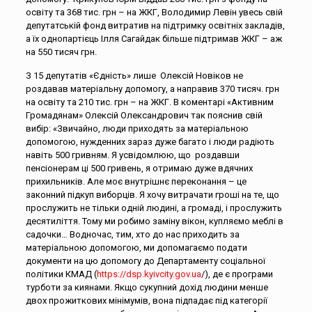
освіту та 368 тис. грн – на ЖКГ, Володимир Левін увесь свій
депутатській фонд витратив на підтримку освітніх закладів,
а їх однопартієць Ілля Сагайдак більше підтримав ЖКГ – аж
на 550 тисяч грн.
З 15 депутатів «Єдність» лише Олексій Новіков не
роздавав матеріальну допомогу, а направив 370 тисяч. грн
на освіту та 210 тис. грн – на ЖКГ. В коментарі «Активним
Громадянам» Олексій Олександрович так пояснив свій
вибір: «Звичайно, люди приходять за матеріальною
допомогою, нужденних зараз дуже багато і люди радіють
навіть 500 гривням. Я усвідомлюю, що роздавши
пенсіонерам ці 500 гривень, я отримаю дуже вдячних
прихильників. Але моє внутрішнє переконання – це
законний підкуп виборців. Я хочу витрачати гроші на те, що
прослужить не тільки одній людині, а громаді, і прослужить
десятиліття. Тому ми робимо заміну вікон, купляємо меблі в
садочки… Водночас, тим, хто до нас приходить за
матеріальною допомогою, ми допомагаємо подати
документи на цю допомогу до Департаменту соціальної
політики КМАД (
https://dsp.kyivcity.gov.ua
/), де є програми
турботи за киянами. Якщо сукупний дохід людини менше
двох прожиткових мінімумів, вона підпадає під категорії