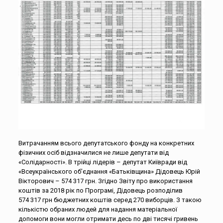
Витрачанням всього депутатського фонду на конкретних
фізичних осіб відзначилися не лише депутати від
«Солідарності». В трійці лідерів – депутат Київради від
«Всеукраїнського об’єднання «Батьківщина» Дідовець Юрій
Вікторович – 574 317 грн. Згідно Звіту про використання
коштів за 2018 рік по Програмі, Дідовець розподілив
574 317 грн бюджетних коштів серед 270 виборців. З такою
кількістю обраних людей для надання матеріальної
допомоги вони могли отримати десь по дві тисячі гривень