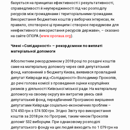
базується на принципах ефективності і результативності,
справедливості й неупередженості під час розподілу
ресурсів між громадянами і територіальними громадами.
Використання бюджетних коштів у виборчих інтересах, як
правило, спотворює ці принципи і створює передумови для
неефективного використання ресурсів держави», – сказано
на сайте ОПОРА (
www.oporaua.org
).
Члені «Солідарності» – рекордсмени по виплаті
матеріальної допомоги
Абсолютним рекордсменом у 2018 році по роздачі коштів
саме на матеріальну допомогу через свій депутатський
фонд, наповнений з бюджету Києва, виявився провладний
депутат Київради від «Солідарності» Володимир Прокопів,
до речі голова комісії з проведення оцінки корупційних
ризиків у діяльності Київської міської ради. На матеріальну
допомогу на своєму округу він витратив увесь свій
депутатський фонд, передбачений Програмою вирішення
депутатами Київради соціально-економічних проблем –
574 450 грн з 574 500 грн. Згідно Звіту про використання
коштів за 2018 рік по Програмі, таким чином Прокопів
допоміг 532 виборцям. При однаковому розподілі
депутатського фонду на цих людей виходить по 1 079 грн на