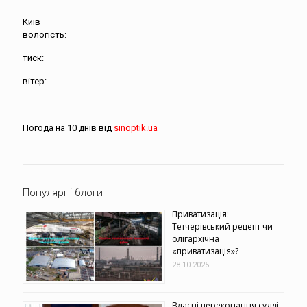
Київ
вологість:
тиск:
вітер:
Погода на 10 днів від
sinoptik.ua
Популярні блоги
Приватизація:
Тетчерівський рецепт чи
олігархічна
«приватизація»?
28.10.2025
Власні переконання судді