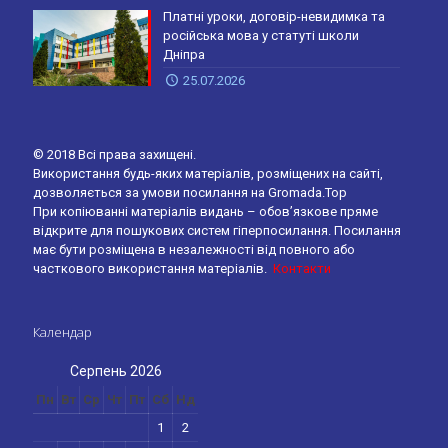
Платні уроки, договір-невидимка та
російська мова у статуті школи
Дніпра
25.07.2026
© 2018 Всі права захищені.
Використання будь-яких матеріалів, розміщених на сайті,
дозволяється за умови посилання на Gromada.Top
При копіюванні матеріалів видань – обов’язкове пряме
відкрите для пошукових систем гіперпосилання. Посилання
має бути розміщена в незалежності від повного або
часткового використання матеріалів.
Контакти
Календар
Серпень 2026
Пн
Вт
Ср
Чт
Пт
Сб
Нд
1
2