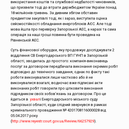
використання коштів та службової недбалості чиновників,
що призвели тоді до втрати держбюджетом України понад
18 мільйонів гривень. За дивним збігом обставин
предметом закупівлі тоді, як і зараз, виступила оцінка
сейсмостійкості обладнання енергоблоків АЄС. Але тоді
мова йшла про перевірку Запорізької АЕС, а наразі та сама
операція за наші гроші повинна бути проведена на
Рівненській АЕС.
Суть фінансової оборудки, яку продовжує досліджувати 2
відділення СВ Енергодарського ВП ГУНП в Запорізькій
області, зводилась до простого: компанія-виконавець
послуг за договором передбачала виконання окремих робіт
відповідно до технічного завдання, однак по факту такі
роботи виконувалися лише частково або й не
виконувалися взагалі, водночас вже підписані акти
виконаних робіт говорили про цілковите виконання
підрядником своїх зобов’язань за договором. Про це
йдеться в
ухвал
і Енергодарського міського суду
Запорізької області, куди слідчий звернувся в рамках
кримінального провадження № 4201708116000028 від
05.04.2017 року
(
http://www.reyestr.court.gov.ua/Review/66257929
).