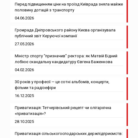
Перед підвищенням ціни на проїзд Київрада зняла майже
половину дотацій з транспорту
04.06.2026
Громрада Дніпровського району Києва організувала
публічний звіт Керуючої компанії
27.05.2026
Міністр спорту “призначив” ректора: як Матвій Бідний
лобіює скандальну кандидатуру Євгена Баженкова
04.02.2026
30 років у професії — це сотні альбомів, концерти,
фільми та радіоефіри
16.12.2025
Приватизація: Тетчерівський рецепт чи олігархічна
«приватизація»?
28.10.2025
Приватизація сільськогосподарських держпідприємств: