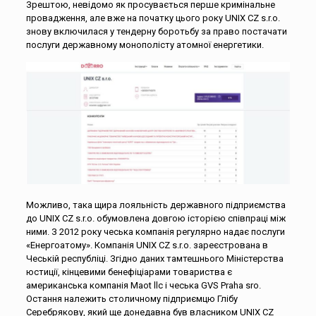
Зрештою, невідомо як просувається перше кримінальне
провадження, але вже на початку цього року UNIX CZ s.r.o.
знову включилася у тендерну боротьбу за право постачати
послуги державному монополісту атомної енергетики.
Можливо, така щира лояльність державного підприємства
до UNIX CZ s.r.o. обумовлена довгою історією співпраці між
ними. З 2012 року чеська компанія регулярно надає послуги
«Енергоатому». Компанія UNIX CZ s.r.o. зареєстрована в
Чеській республіці. Згідно даних тамтешнього Міністерства
юстиції, кінцевими бенефіціарами товариства є
американська компанія Maot llc і чеська GVS Praha sro.
Остання належить столичному підприємцю Глібу
Серебрякову, який ще донедавна був власником UNIX CZ