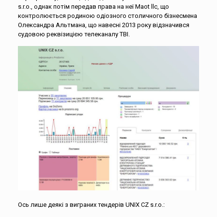
s.r.o., однак потім передав права на неї Maot llc, що
контролюється родиною одіозного столичного бізнесмена
Олександра Альтмана, що навесні 2013 року відзначився
судовою реквізицією телеканалу ТВI.
Ось лише деякі з виграних тендерів UNIX CZ s.r.o.: