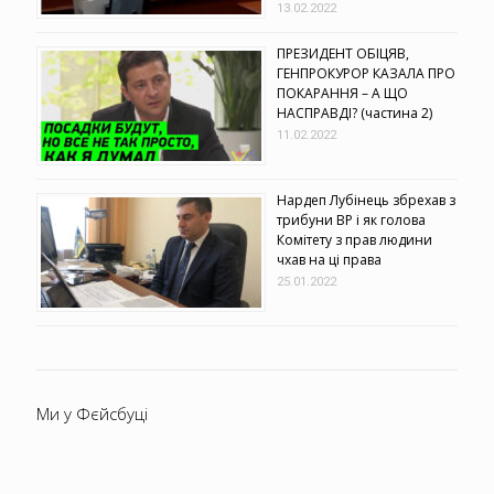
13.02.2022
ПРЕЗИДЕНТ ОБІЦЯВ,
ГЕНПРОКУРОР КАЗАЛА ПРО
ПОКАРАННЯ – А ЩО
НАСПРАВДІ? (частина 2)
11.02.2022
Нардеп Лубінець збрехав з
трибуни ВР і як голова
Комітету з прав людини
чхав на ці права
25.01.2022
Ми у Фєйсбуці