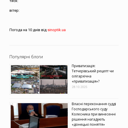
тиск:
вітер:
Погода на 10 днів від
sinoptik.ua
Популярні блоги
Приватизація:
Тетчерівський рецепт чи
олігархічна
«приватизація»?
28.10.2025
Власні переконання судді
Господарського суду
Колесника при винесенні
рішення нагадують
«донецькі поняття»