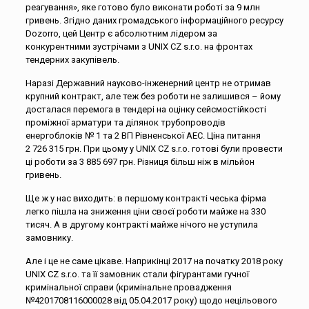
реагування», яке готово було виконати роботі за 9 млн
гривень. Згідно даних громадського інформаційного ресурсу
Dozorro, цей Центр є абсолютним лідером за
конкурентними зустрічами з UNIX CZ s.r.o. на фронтах
тендерних закупівель.
Наразі Державний науково-інженерний центр не отримав
крупний контракт, але теж без роботи не залишився – йому
досталася перемога в тендері на оцінку сейсмостійкості
проміжної арматури та ділянок трубопроводів
енергоблоків № 1 та 2 ВП Рівненської АЕС. Ціна питання
2 726 315 грн. При цьому у UNIX CZ s.r.o. готові були провести
ці роботи за 3 885 697 грн. Різниця більш ніж в мільйон
гривень.
Ще ж у нас виходить: в першому контракті чеська фірма
легко пішла на зниження ціни своєї роботи майже на 330
тисяч. А в другому контракті майже нічого не уступила
замовнику.
Але і це не саме цікаве. Наприкінці 2017 на початку 2018 року
UNIX CZ s.r.o. та її замовник стали фігурантами гучної
кримінальної справи (кримінальне провадження
№4201708116000028 від 05.04.2017 року) щодо нецільового