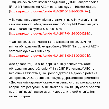
– Оцінка сейсмостійкості обладнання ДСАЖВ енергоблоків
№1, 2 ВП Рівненської АЕС – загальна сума 1 166 666,66 грн.
(
https://prozorro.gov.ua/tender/UA-2016-12-26-000947-c
).
– Виконання розрахунків на статичну і циклічну міцність та
сейсмостійкість обладнання енергоблоку №1 Хмельницької
АЕС – загальна сума 3 500 000,00 грн.
(
https://prozorro.gov.ua/tender/UA-2017-04-26-000452-b
) .
– Оцінка сейсмостійкості та кваліфікації на сейсмічний
вплив обладнання ЕЦ енергоблоку №6 ВП Запорізької АЕС –
загальна сума 471 530,77 грн.
(
https://prozorro.gov.ua/tender/UA-2018-09-24-000899-b
).
Але де гарантії, що в тендері на оцінку сейсмостійкості
обладнання енергоблоків № 1 та 2 ВП Рівненської АЕС не
включена таж схема, що і розслідується відносно робіт на
Запорізькій АЕС. Зрештою, чомусь Державне підприємство
«Державний науково-інженерний центр систем контролю та
аварійного реагування» не змогло знизити ціну своєї роботи
настільні, наскільки це змогли дозволити собі спеціалісті
чеської фірми.