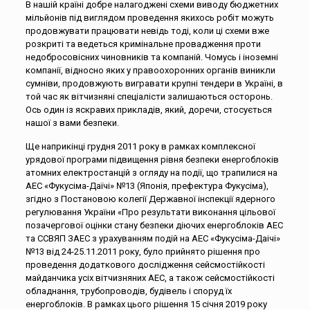
В нашій країні добре налагоджені схеми виводу бюджетних
мільйонів під виглядом проведення якихось робіт можуть
продовжувати працювати невідь тоді, коли ці схеми вже
розкриті та ведеться кримінальне провадження проти
недобросовісних чиновників та компаній. Чомусь і іноземні
компанії, відносно яких у правоохоронних органів виникли
сумніви, продовжують вигравати крупні тендери в Україні, в
той час як вітчизняні спеціалісти залишаються осторонь.
Ось один із яскравих прикладів, який, доречи, стосується
нашої з вами безпеки.
Ще наприкінці грудня 2011 року в рамках комплексної
урядової програми підвищення рівня безпеки енергоблоків
атомних електростанцій з огляду на події, що трапилися на
АЕС «Фукусіма-Даїчі» №13 (Японія, префектура Фукусіма),
згідно з Постановою колегії Державної інспекції ядерного
регулювання України «Про результати виконання цільової
позачергової оцінки стану безпеки діючих енергоблоків АЕС
та ССВЯП ЗАЕС з урахуванням подій на АЕС «Фукусіма-Даічі»
№13 від 24-25.11.2011 року, було прийнято рішення про
проведення додаткового дослідження сейсмостійкості
майданчика усіх вітчизняних АЕС, а також сейсмостійкості
обладнання, трубопроводів, будівель і споруд їх
енергоблоків. В рамках цього рішення 15 січня 2019 року