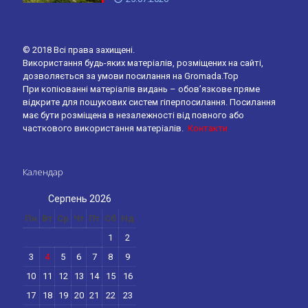
© 2018 Всі права захищені.
Використання будь-яких матеріалів, розміщених на сайті,
дозволяється за умови посилання на Gromada.Top
При копіюванні матеріалів видань – обов’язкове пряме
відкрите для пошукових систем гіперпосилання. Посилання
має бути розміщена в незалежності від повного або
часткового використання матеріалів.
Контакти
Календар
Серпень 2026
Пн
Вт
Ср
Чт
Пт
Сб
Нд
1
2
3
4
5
6
7
8
9
10
11
12
13
14
15
16
17
18
19
20
21
22
23