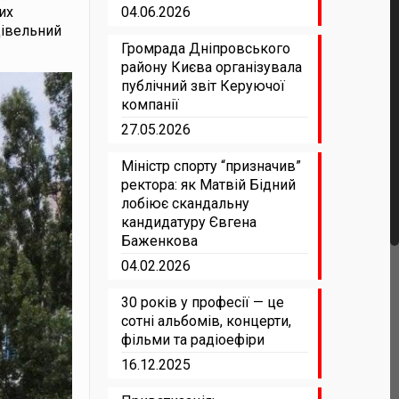
их
04.06.2026
дівельний
Громрада Дніпровського
району Києва організувала
публічний звіт Керуючої
компанії
27.05.2026
Міністр спорту “призначив”
ректора: як Матвій Бідний
лобіює скандальну
кандидатуру Євгена
Баженкова
04.02.2026
30 років у професії — це
сотні альбомів, концерти,
фільми та радіоефіри
16.12.2025