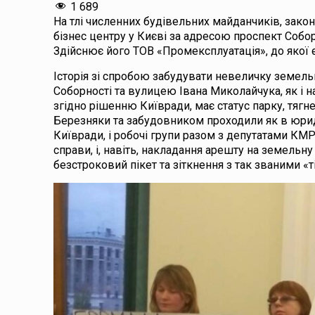
1 689
На тлі численних будівельних майданчиків, законн
бізнес центру у Києві за адресою проспект Собор
Здійснює його ТОВ «Промексплуатація», до якої є
Історія зі спробою забудувати невеличку земел
Соборності та вулицею Івана Миколайчука, як і н
згідно рішенню Київради, має статус парку, тяг
Березняки та забудовником проходили як в юриди
Київради, і робочі групи разом з депутатами КМР
справи, і, навіть, накладання арешту на земельн
безстроковий пікет та зіткнення з так званими «