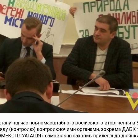
тану під час повномасштабного російського вторгнення в У
ляду (контролю) контролюючими органами, зокрема ДАБК 
МЕКСПЛУАТАЦІЯ» самовільно захопив прилеглі до ділянки,