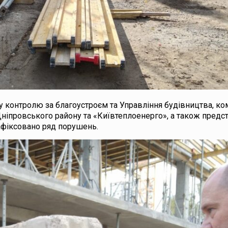
лу контролю за благоустроєм та Управління будівництва, к
іпровського району та «Київтеплоенерго», а також предс
афіксовано ряд порушень.