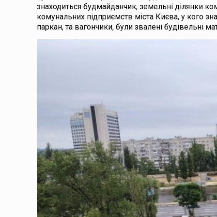
знаходиться будмайданчик, земельні ділянки ком
комунальних підприємств міста Києва, у кого зна
паркан, та вагончики, були звалені будівельні мат