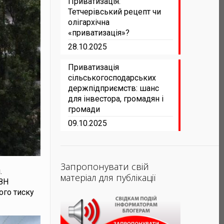
Приватизація:
Тетчерівський рецепт чи
олігархічна
«приватизація»?
28.10.2025
Приватизація
сільськогосподарських
держпідприємств: шанс
для інвестора, громадян і
громади
09.10.2025
Запропонувати свій
.
матеріал для публікації
УЗН
ого тиску