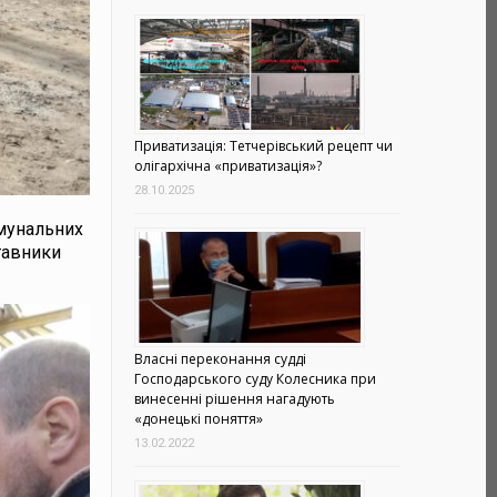
Приватизація: Тетчерівський рецепт чи
олігархічна «приватизація»?
28.10.2025
омунальних
тавники
Власні переконання судді
Господарського суду Колесника при
винесенні рішення нагадують
«донецькі поняття»
13.02.2022