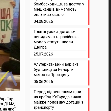
бомбосховище, за доступ у
мешканців вимагають
оплати за світло
04.08.2026
Платні уроки, договір-
невидимка та російська
мова у статуті школи
Дніпра
25.07.2026
Альтернативний варіант
будівництва І-ї черги
метро на Троєщину
05.06.2026
Перед підвищенням ціни
на проїзд Київрада зняла
країну,
майже половину дотацій з
та ДІАМ,
транспорту
 на якої