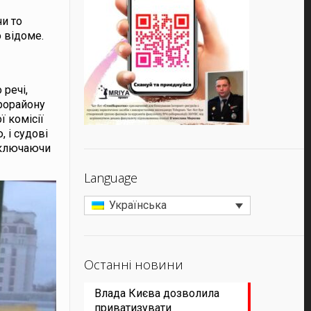
чи то
о відоме.
 речі,
крорайону
 комісії
 і судові
 включаючи
Language
Українська
Останні новини
Влада Києва дозволила
приватизувати