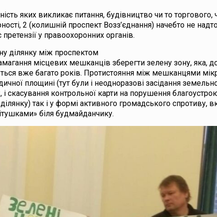
ість яких викликає питання, будівництво чи то торгового, 
ності, 2 (колишній проспект Возз’єднання) начебто не надт
 претензії у правоохоронних органів.
ьну ділянку між проспектом
амагання місцевих мешканців зберегти зелену зону, яка, до
неться вже багато років. Протистояння між мешканцями мі
чної площині (тут були і неодноразові засідання земельної
, і скасування контрольної карти на порушення благоустрою,
у ділянку) так і у формі активного громадського спротиву,
тітушками» біля будмайданчику.