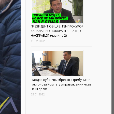
ПРЕЗИДЕНТ ОБІЦЯВ, ГЕНПРОКУРОР
КАЗАЛА ПРО ПОКАРАННЯ – А ЩО
НАСПРАВДІ? (частина 2)
11.02.2022
Нардеп Лубінець збрехав з трибуни ВР
і як голова Комітету з прав людини чхав
на ці права
25.01.2022