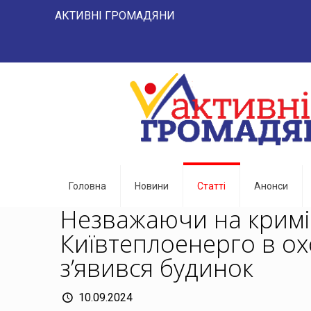
АКТИВНІ ГРОМАДЯНИ "НАРОД -
Головна
Новини
Статті
Анонси
Незважаючи на кримі
Київтеплоенерго в ох
з’явився будинок
10.09.2024