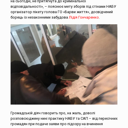
на сьогодні, не притягнута до кримінальної
відповідальності», – пояснює мету зборів під стінами НАБУ
організатор пікету голова ГО «Барви життя», досвідчений
борець із незаконними забудова
Лідія Гончаренко
.
Громадській діяч говорить про, на жаль, доволі
розповсюджену нині практику НАБУ та САП – від пересічних
громадян при подаче заяви про підозру на вчинення