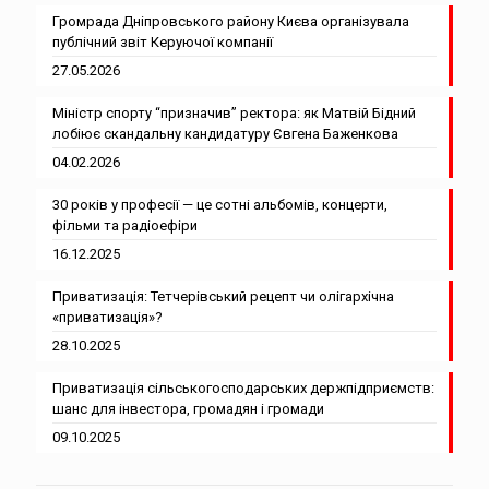
Громрада Дніпровського району Києва організувала
публічний звіт Керуючої компанії
27.05.2026
Міністр спорту “призначив” ректора: як Матвій Бідний
лобіює скандальну кандидатуру Євгена Баженкова
04.02.2026
30 років у професії — це сотні альбомів, концерти,
фільми та радіоефіри
16.12.2025
Приватизація: Тетчерівський рецепт чи олігархічна
«приватизація»?
28.10.2025
Приватизація сільськогосподарських держпідприємств:
шанс для інвестора, громадян і громади
09.10.2025