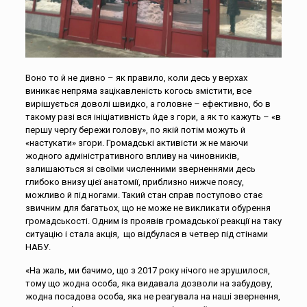
Воно то й не дивно – як правило, коли десь у верхах
виникає непряма зацікавленість когось змістити, все
вирішується доволі швидко, а головне – ефективно, бо в
такому разі вся ініціативність йде з гори, а як то кажуть – «в
першу чергу бережи голову», по якій потім можуть й
«настукати» згори. Громадські активісти ж не маючи
жодного адміністративного впливу на чиновників,
залишаються зі своїми численними зверненнями десь
глибоко внизу цієї анатомії, приблизно нижче поясу,
можливо й під ногами. Такий стан справ поступово стає
звичним для багатьох, що не може не викликати обурення
громадськості. Одним із проявів громадської реакції на таку
ситуацію і стала акція, що відбулася в четвер під стінами
НАБУ.
«На жаль, ми бачимо, що з 2017 року нічого не зрушилося,
тому що жодна особа, яка видавала дозволи на забудову,
жодна посадова особа, яка не реагувала на наші звернення,