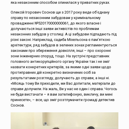
яка незаконним способом опинилася у приватних руках.
Олексій Ігорович Соснов ще з 2017 року веде об’єднану
справу по незаконним забудовам у кримінальному
провадженні №520170000000061, до якого власне і
долучаються інші заяви активістів по проблемам
незаконних забудов у столиці. А ці забудови підпадають під
різні законі. Наприклад, садиба Міхельсона є пам’яткою
архітектури, ряд забудов в зелених зонах регламентуються
законами про збереження довкілля, інші – про охоронні
зони інженерних споруд, тощо. На зустрічі представник
головного антикорупційного органу України так і не зміг
назвати конкретних критеріїв, за якими одні заяви щодо
протиправних дій конкретно визначених осіб за
результатами розгляду, долучають до справи, а інші ні.
«Місяць тому Ви приходили, ми Вас допитали, матеріали до
справи долучили. На жаль, Ви у нас не один і справа. Чогось
не буде вистачати – я вам зателефоную, викличу, ви мені
принесете», – все, що зміг розтлумачити громаді детектив
Соснов.