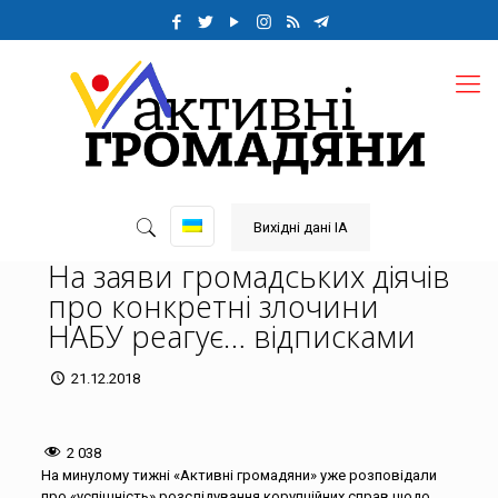
Вихідні дані ІА
На заяви громадських діячів
про конкретні злочини
НАБУ реагує… відписками
21.12.2018
2 038
На минулому тижні «Активні громадяни» уже розповідали
про «успішність» розслідування корупційних справ щодо