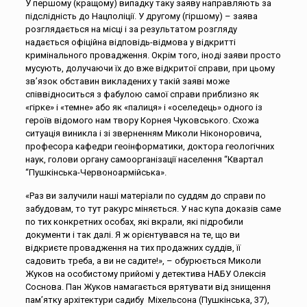
У першому (кращому) випадку таку заяву направляють за
підслідність до Нацполіції. У другому (гіршому) – заява
розглядається на місці і за результатом розгляду
надається офіційна відповідь-відмова у відкритті
кримінального провадження. Окрім того, іноді заяви просто
мусують, долучаючи їх до вже відкритої справи, при цьому
зв’язок обставин викладених у такій заяві може
співвідноситься з фабулою самої справи приблизно як
«гірке» і «темне» або як «палиця» і «оселедець» одного із
героїв відомого нам твору Корнея Чуковського. Схожа
ситуація виникла і зі зверненням Миколи Ніконоровича,
професора кафедри геоінформатики, доктора геологічних
наук, голови органу самоорганізації населення “Квартал
“Пушкінська-Червоноармійська».
«Раз ви залучили наші матеріали по суддям до справи по
забудовам, то тут ракурс міняється. У нас купа доказів саме
по тих конкретних особах, які вкрали, які підробили
документи і так далі. Я ж орієнтувався на те, що ви
відкриєте провадження на тих продажних суддів, її
садовить треба, а ви не садите!», – обурюється Миколи
Жуков на особистому прийомі у детектива НАБУ Олексія
Соснова. Пан Жуков намагається врятувати від знищення
пам’ятку архітектури садибу Міхельсона (Пушкінська, 37),