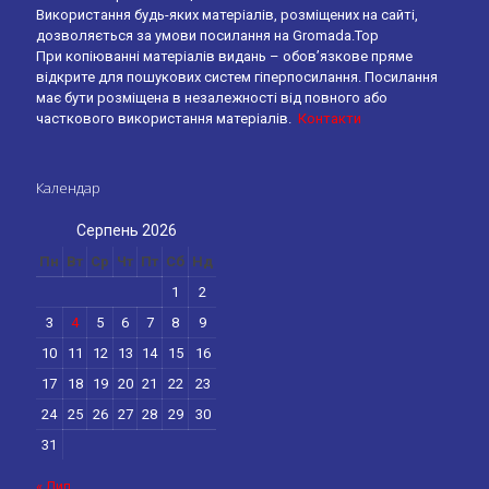
Використання будь-яких матеріалів, розміщених на сайті,
дозволяється за умови посилання на Gromada.Top
При копіюванні матеріалів видань – обов’язкове пряме
відкрите для пошукових систем гіперпосилання. Посилання
має бути розміщена в незалежності від повного або
часткового використання матеріалів.
Контакти
Календар
Серпень 2026
Пн
Вт
Ср
Чт
Пт
Сб
Нд
1
2
3
4
5
6
7
8
9
10
11
12
13
14
15
16
17
18
19
20
21
22
23
24
25
26
27
28
29
30
31
« Лип