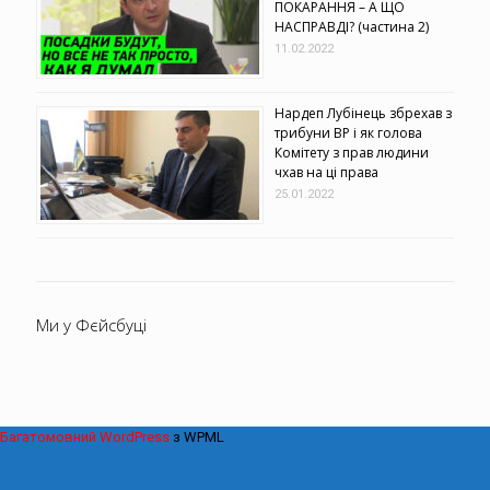
ПОКАРАННЯ – А ЩО
НАСПРАВДІ? (частина 2)
11.02.2022
Нардеп Лубінець збрехав з
трибуни ВР і як голова
Комітету з прав людини
чхав на ці права
25.01.2022
Ми у Фєйсбуці
Багатомовний WordPress
з WPML