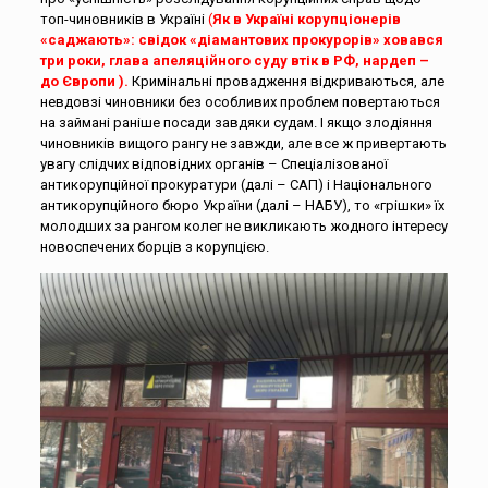
топ-чиновників в Україні
(
Як в Україні корупціонерів
«саджають»: свідок «діамантових прокурорів» ховався
три роки, глава апеляційного суду втік в РФ, нардеп –
до Європи
).
Кримінальні провадження відкриваються, але
невдовзі чиновники без особливих проблем повертаються
на займані раніше посади завдяки судам. І якщо злодіяння
чиновників вищого рангу не завжди, але все ж привертають
увагу слідчих відповідних органів – Спеціалізованої
антикорупційної прокуратури (далі – САП) і Національного
антикорупційного бюро України (далі – НАБУ), то «грішки» їх
молодших за рангом колег не викликають жодного інтересу
новоспечених борців з корупцією.