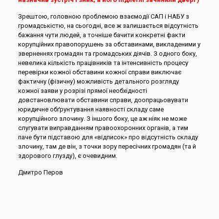
Зрештою, головною проблемою взаємодії САП і НАБУ з
громадськістю, на сьогодні, все ж залишається відсутність
бажання чути людей, а точніше бачити конкретні факти
корупційних правопорушень за обставинами, викладеними у
зверненнях громадян та громадських діячів. З одного боку,
невелика кількість працівників та інтенсивність процесу
перевірки кожної обставини кожної справи виключає
фактичну (фізичну) можливість детального розгляду
кожної заяви у розрізі прямої необхідності
довстановлювати обставини справи, доопрацьовувати
юридичне обґрунтування наявності складу саме
корупційного злочину. З іншого боку, це аж ніяк не може
слугувати виправданням правоохоронних органів, а тим
паче бути підставою для «відписок» про відсутність складу
злочину, там де він, з точки зору пересічних громадян (та й
здорового глузду), є очевидним.
Дмитро Перов