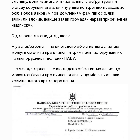
злочину, вони «вимагають» детального обґрунтування
складу корупційного злочину у діях конкретних посадових
осіб з обов’язковим повідомленням фамілій осіб, яки
вчинили злочин. Інакше заяви громадян наразі приречені на
«відписку».
Є два основних види відписок:
– у заяві/зверненні не викладено об’єктивних даних, що
можуть свідчити про вчинення кримінальних корупційних
правопорушень підслідних НАБУ;
– у заяві/зверненні не викладено об’єктивних даних, що
можуть свідчити про вчинення діянь, що містять ознаки
кримінального правопорушення.