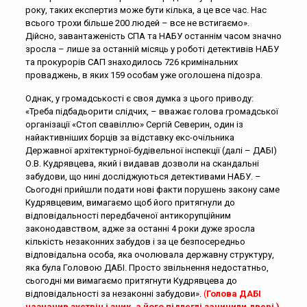
року, таких експертиз може бути кілька, а це все час. Нас
всього трохи більше 200 людей – все не встигаємо».
Дійсно, завантаженість СПА та НАБУ останнім часом значно
зросла – лише за останній місяць у роботі детективів НАБУ
та прокурорів САП знаходилось 726 кримінальних
проваджень, в яких 159 особам уже оголошена підозра.
Однак, у громадськості є своя думка з цього приводу:
«Треба підбадьорити слідчих, – вважає голова громадської
організації «Стоп свавіллю» Сергій Северин, один із
найактивніших борців за відставку екс-очільника
Державної архітектурної-будівельної інспекції (далі – ДАБІ)
О.В. Кудрявцева, який і видавав дозволи на скандальні
забудови, що нині досліджуються детективами НАБУ. –
Сьогодні прийшли подати нові факти порушень закону саме
Кудрявцевим, вимагаємо щоб його притягнули до
відповідальності передбаченої антикорупційним
законодавством, адже за останні 4 роки дуже зросла
кількість незаконних забудов і за це безпосередньо
відповідальна особа, яка очолювала державну структуру,
яка була Головою ДАБІ. Просто звільнення недостатньо,
сьогодні ми вимагаємо притягнути Кудрявцева до
відповідальності за незаконні забудови».
(
Голова ДАБІ
назначив зустріч і зник, а його підлеглі зачинили двері )