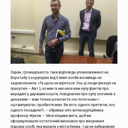
Однак, громадськість така відповідь уповноваженої на
боротьбу з корупцією від її імені особи вочевидь не
задовольнила. «Та щось не віриться. Ось ці люди (вказує на
присутніх – Авт.), кожен із них несе вам купу фактів про
вкрадені у держави кошти, повідомляє про купу злочинів з
доказами – вам тільки розкласти «по полочкам» і
«штампувати», пробачте мені. Ви хоть одного притягли, хоч
одного посадили?!, – обриває спіч антикорупційника
професор Жуков. – Моя кінцева мета, щоб ви
сформулювали остаточний висновок про висунення
підозри особі, яка вкрала у міста Києва . І це не забудовник