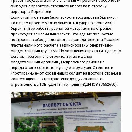
трассы государственного значения – проспект Соборности
выводит с правительственного квартала в сторону
аэропорта Борисполь.
Если отойти от темы безопасности государства Украины,
то в этом проекте можно заметить и удар по экономике
Украины. Все работы, расчет за материалы на стройке
происходит за наличный расчет. Это здание полностью
построено в обход налогового законодательства Украины.
Факты наличного расчета зафиксированы оперативно-
следственными группами. Но заявления спрятаны в деле по
фактам незаконного строительства и далее
следственными органами Днепровского района не
передаются в соответствующие структуры. Отмытые и
«постиранные» от крови наших солдат на востоке страны в
конвертационных центрах генподрядчика данного
строительства ТОВ «Джі Ті Інжиніринг»(ЄДРПОУ 37552650).