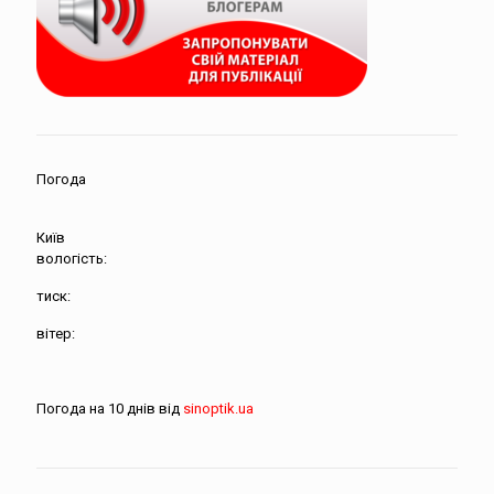
Погода
Київ
вологість:
тиск:
вітер:
Погода на 10 днів від
sinoptik.ua