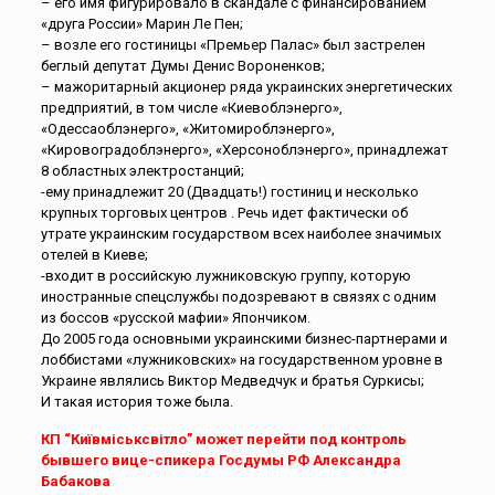
– его имя фигурировало в скандале с финансированием
«друга России» Марин Ле Пен;
– возле его гостиницы «Премьер Палас» был застрелен
беглый депутат Думы Денис Вороненков;
– мажоритарный акционер ряда украинских энергетических
предприятий, в том числе «Киевоблэнерго»,
«Одессаоблэнерго», «Житомироблэнерго»,
«Кировоградоблэнерго», «Херсоноблэнерго», принадлежат
8 областных электростанций;
-ему принадлежит 20 (Двадцать!) гостиниц и несколько
крупных торговых центров . Речь идет фактически об
утрате украинским государством всех наиболее значимых
отелей в Киеве;
-входит в российскую лужниковскую группу, которую
иностранные спецслужбы подозревают в связях с одним
из боссов «русской мафии» Япончиком.
До 2005 года основными украинскими бизнес-партнерами и
лоббистами «лужниковских» на государственном уровне в
Украине являлись Виктор Медведчук и братья Суркисы;
И такая история тоже была.
КП “Київміськсвітло” может перейти под контроль
бывшего вице-спикера Госдумы РФ Александра
Бабакова