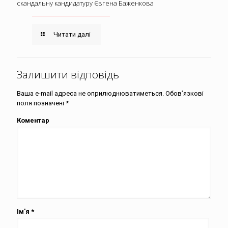
скандальну кандидатуру Євгена Баженкова
Читати далі
Залишити відповідь
Ваша e-mail адреса не оприлюднюватиметься.
Обов’язкові
поля позначені
*
Коментар
Ім'я
*