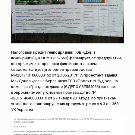
Налоговый кредит генподрядчик ТОВ «Джі Ті
Інжиніринг»(ЄДРПОУ 37552650) формирует от предприятий,
которые имеют признаки фиктивности, о чем
свидетельствует уголовное производство
№42017101060000150 от 20.06.2017г . А проектант здания
МакДональдса на Березняках ТОВ «Проектно-будівельна
компанія «Гранд-проджект» (ЄДРПОУ 37554066) «решает
вопросы» имеет уголовное производство №
42016140400000010 от 27 января 2016года, по признакам
уголовного правонарушения предусмотреного ч.3 ст. 368
УК Украины.