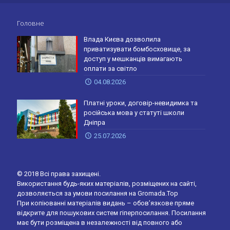
Головне
Влада Києва дозволила
приватизувати бомбосховище, за
доступ у мешканців вимагають
оплати за світло
04.08.2026
Платні уроки, договір-невидимка та
російська мова у статуті школи
Дніпра
25.07.2026
© 2018 Всі права захищені.
Використання будь-яких матеріалів, розміщених на сайті,
дозволяється за умови посилання на Gromada.Top
При копіюванні матеріалів видань – обов’язкове пряме
відкрите для пошукових систем гіперпосилання. Посилання
має бути розміщена в незалежності від повного або