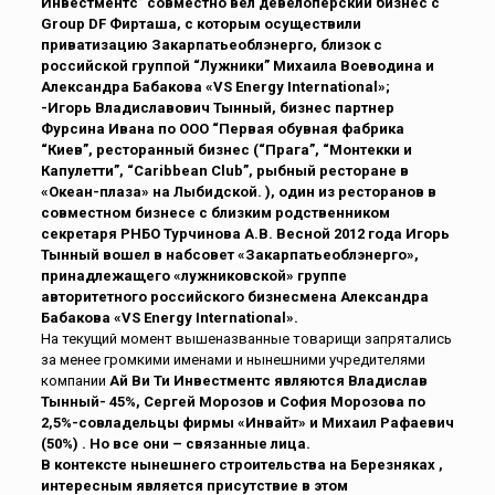
Инвестментс” совместно вел девелоперский бизнес с
Group DF Фирташа, с которым осуществили
приватизацию Закарпатьеоблэнерго, близок с
российской группой “Лужники” Михаила Воеводина и
Александра Бабакова «VS Energy International»;
-Игорь Владиславович Тынный, бизнес партнер
Фурсина Ивана по ООО “Первая обувная фабрика
“Киев”, ресторанный бизнес (“Прага”, “Монтекки и
Капулетти”, “Caribbean Club”, рыбный ресторане в
«Океан-плаза» на Лыбидской. ), один из ресторанов в
совместном бизнесе с близким родственником
секретаря РНБО Турчинова А.В. Весной 2012 года Игорь
Тынный вошел в набсовет «Закарпатьеоблэнерго»,
принадлежащего «лужниковской» группе
авторитетного российского бизнесмена Александра
Бабакова «VS Energy International».
На текущий момент вышеназванные товарищи запрятались
за менее громкими именами и нынешними учредителями
компании
Ай Ви Ти Инвестментс являются Владислав
Тынный- 45%, Сергей Морозов и София Морозова по
2,5%-совладельцы фирмы «Инвайт» и Михаил Рафаевич
(50%) . Но все они – связанные лица.
В контексте нынешнего строительства на Березняках ,
интересным является присутствие в этом