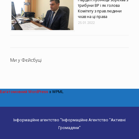
трибуни ВР і як голова
Комітету з прав людини
чхав на ці права
25.01.2022
Ми у Фєйсбуці
Багатомовний WordPress
з WPML
Інформаційне агентство "Інформаційне Агентство "Активні
Громадяни"