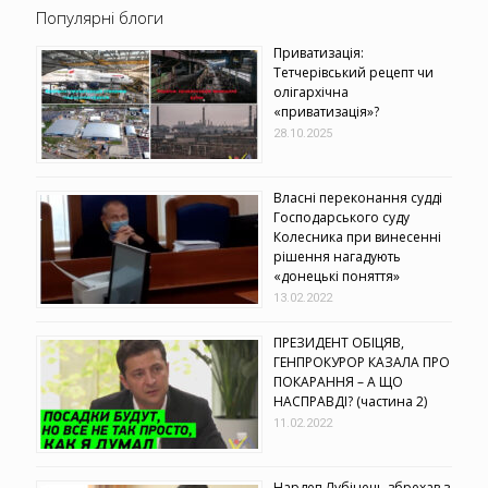
Популярні блоги
Приватизація:
Тетчерівський рецепт чи
олігархічна
«приватизація»?
28.10.2025
Власні переконання судді
Господарського суду
Колесника при винесенні
рішення нагадують
«донецькі поняття»
13.02.2022
ПРЕЗИДЕНТ ОБІЦЯВ,
ГЕНПРОКУРОР КАЗАЛА ПРО
ПОКАРАННЯ – А ЩО
НАСПРАВДІ? (частина 2)
11.02.2022
Нардеп Лубінець збрехав з