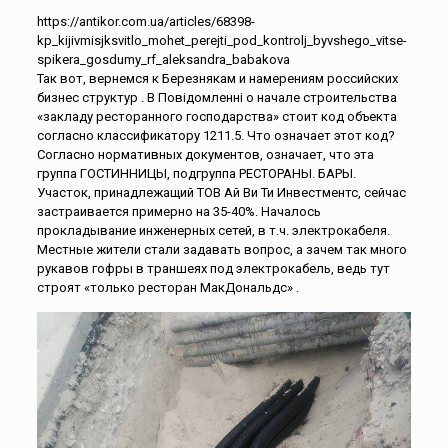
https://antikor.com.ua/articles/68398-
kp_kijivmisjksvitlo_mohet_perejti_pod_kontrolj_byvshego_vitse-
spikera_gosdumy_rf_aleksandra_babakova
Так вот, вернемся к Березнякам и намерениям российских
бизнес структур . В Повідомленні о начале строительства
«закладу ресторанного господарства» стоит код объекта
согласно классификатору 1211.5. Что означает этот код?
Согласно нормативных документов, означает, что эта
группа ГОСТИННИЦЫ, подгруппа РЕСТОРАНЫ. БАРЫ.
Участок, принадлежащий ТОВ Ай Ви Ти Инвестментс, сейчас
застраивается примерно на 35-40%. Началось
прокладывание инженерных сетей, в т.ч. электрокабеля.
Местные жители стали задавать вопрос, а зачем так много
рукавов гофры в траншеях под электрокабель, ведь тут
строят «только ресторан МакДональдс» .