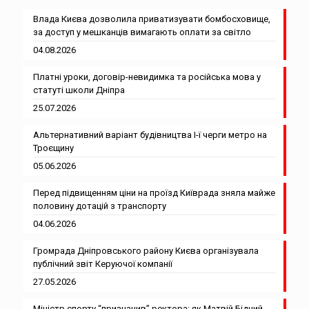
Влада Києва дозволила приватизувати бомбосховище,
за доступ у мешканців вимагають оплати за світло
04.08.2026
Платні уроки, договір-невидимка та російська мова у
статуті школи Дніпра
25.07.2026
Альтернативний варіант будівництва І-ї черги метро на
Троєщину
05.06.2026
Перед підвищенням ціни на проїзд Київрада зняла майже
половину дотацій з транспорту
04.06.2026
Громрада Дніпровського району Києва організувала
публічний звіт Керуючої компанії
27.05.2026
Міністр спорту “призначив” ректора: як Матвій Бідний