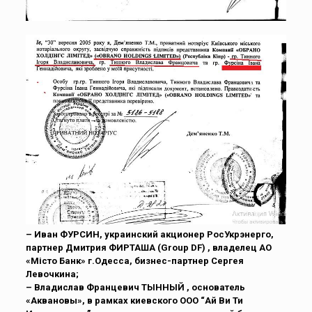
– Иван ФУРСИН, украинский акционер РосУкрэнерго,
партнер Дмитрия ФИРТАША (Group DF) , владелец АО
«Місто Банк» г.Одесса, бизнес-партнер Сергея
Левочкина;
– Владислав Францевич ТЫННЫЙ , основатель
«Аквановы», в рамках киевского ООО “Ай Ви Ти