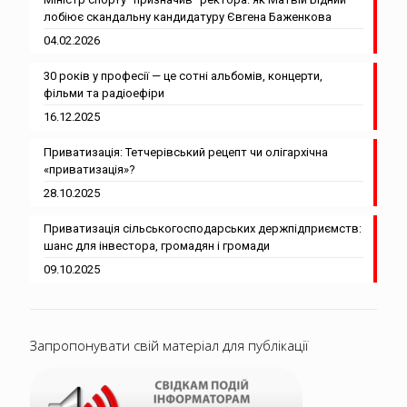
лобіює скандальну кандидатуру Євгена Баженкова
04.02.2026
30 років у професії — це сотні альбомів, концерти,
фільми та радіоефіри
16.12.2025
Приватизація: Тетчерівський рецепт чи олігархічна
«приватизація»?
28.10.2025
Приватизація сільськогосподарських держпідприємств:
шанс для інвестора, громадян і громади
09.10.2025
Запропонувати свій матеріал для публікації