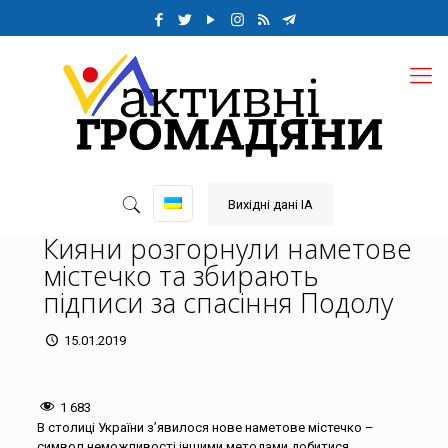
Вихідні дані ІА
Кияни розгорнули наметове
містечко та збирають
підписи за спасіння Подолу
15.01.2019
1 683
В столиці України з’явилося нове наметове містечко –
символ неможливості іншими методами добитися