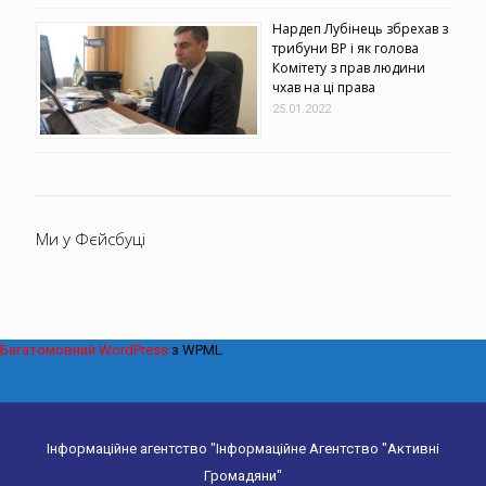
Нардеп Лубінець збрехав з
трибуни ВР і як голова
Комітету з прав людини
чхав на ці права
25.01.2022
Ми у Фєйсбуці
Багатомовний WordPress
з WPML
Інформаційне агентство "Інформаційне Агентство "Активні
Громадяни"