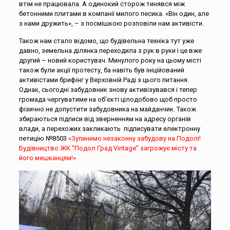
втім не працювала. А одинокий сторож тинявся між
бетонними плитами в компанії милого песика. «Він один, але
з нами дружить», – з посмішкою розповіли нам активісти.
Також нам стало відомо, що будівельна техніка тут уже
давно, земельна ділянка переходила з рук в руки і це вже
другий – новий користувач. Минулого року на цьому місті
також були акції протесту, ба навіть був ініційований
активістами брифінг у Верховній Раді з цього питання.
Однак, сьогодні забудовник знову активізувався і тепер
громада чергуватиме на об’єкті цілодобово щоб просто
фізично не допустити забудовника на майданчик. Також
збираються підписи від зверненням на адресу органів
влади, а перехожих закликають підписувати електронну
петицію №8503
«Зупинимо незаконну забудову на Подолі!
Будівництво ЖК “Подол Град Vintage” загрожує місту та
його мешканцям!»