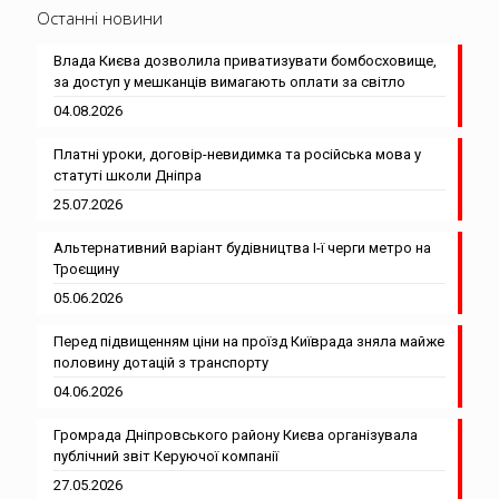
Останні новини
Влада Києва дозволила приватизувати бомбосховище,
за доступ у мешканців вимагають оплати за світло
04.08.2026
Платні уроки, договір-невидимка та російська мова у
статуті школи Дніпра
25.07.2026
Альтернативний варіант будівництва І-ї черги метро на
Троєщину
05.06.2026
Перед підвищенням ціни на проїзд Київрада зняла майже
половину дотацій з транспорту
04.06.2026
Громрада Дніпровського району Києва організувала
публічний звіт Керуючої компанії
27.05.2026