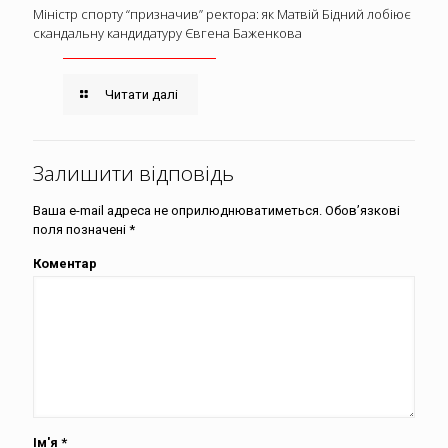
Міністр спорту “призначив” ректора: як Матвій Бідний лобіює
скандальну кандидатуру Євгена Баженкова
Читати далі
Залишити відповідь
Ваша e-mail адреса не оприлюднюватиметься.
Обов’язкові
поля позначені
*
Коментар
Ім'я
*