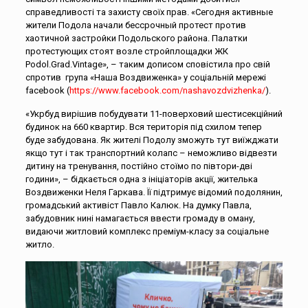
справедливості та захисту своїх прав. «Сегодня активные
жители Подола начали бессрочный протест против
хаотичной застройки Подольского района. Палатки
протестующих стоят возле стройплощадки ЖК
Podol.Grad.Vintage», – таким дописом сповістила про свій
спротив група «Наша Воздвиженка» у соціальній мережі
facebook (
https://www.facebook.com/nashavozdvizhenka/
).
«Укрбуд вирішив побудувати 11-поверховий шестисекційний
будинок на 660 квартир. Вся територія під схилом тепер
буде забудована. Як жителі Подолу зможуть тут виїжджати
якщо тут і так транспортний колапс – неможливо відвезти
дитину на тренування, постійно стоїмо по півтори-дві
години», – бідкається одна з ініціаторів акції, жителька
Воздвиженки Неля Гаркава. Її підтримує відомий подолянин,
громадський активіст Павло Калюк. На думку Павла,
забудовник нині намагається ввести громаду в оману,
видаючи житловий комплекс преміум-класу за соціальне
житло.