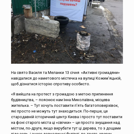
На свято Василя та Меланки 13 січня «Активні громадяни»
навідалися до наметового містечка на вулиці Кожим’яцькій,
щоб дізнатися історію спротиву особисто.
«Я вийшла на протест з громадою з метою припинення
будівництва, – пояснює нам Інна Миколаївна, місцева
жителька. – Тут хочуть поставити п’ять багатоповерхівок,
які просто не можуть тут знаходиться. По-перше, це
стародавній історичний центр Києва і просто тут поставити
на фоні старого міста ці «свічки» – це просто знущання над
містом, по-друге, якщо вирубати тут ці дерева, то з дощами
піде сель і знесе довколишні будівлі, по-третє, зверху