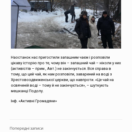
Наостанок нас пригостили запашним чаєм і розповіли
цікаву історію про те, чому він – запашний чай – ніколи у них
(активістів – прим., Авт.) не закінчується. Вся справа в
тому, що цей чай, як нам розповіли, заварений на воді з
Хрестовоздвиженської церкви, що навпроти. «Це чай на
освяченій воді – тому й не закінчується», – шуткують
мешканці Подолу.
Інф. «Активні Громадяни»
Попередні записи