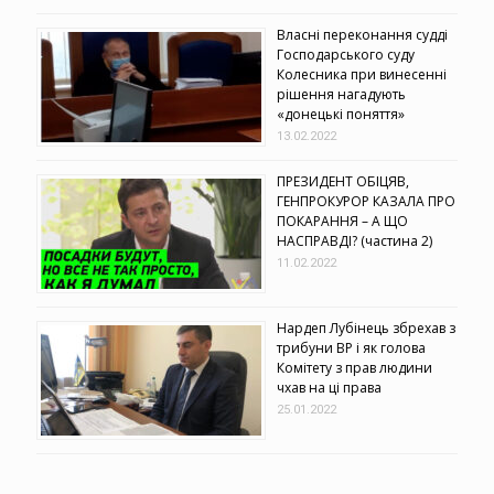
Власні переконання судді
Господарського суду
Колесника при винесенні
рішення нагадують
«донецькі поняття»
13.02.2022
ПРЕЗИДЕНТ ОБІЦЯВ,
ГЕНПРОКУРОР КАЗАЛА ПРО
ПОКАРАННЯ – А ЩО
НАСПРАВДІ? (частина 2)
11.02.2022
Нардеп Лубінець збрехав з
трибуни ВР і як голова
Комітету з прав людини
чхав на ці права
25.01.2022