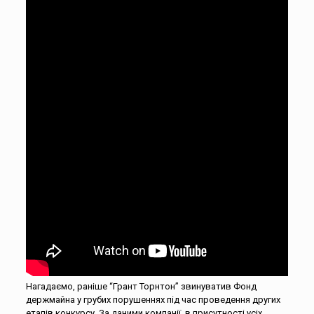
Нагадаємо, раніше “Грант Торнтон” звинуватив Фонд
держмайна у грубих порушеннях під час проведення других
етапів конкурсу. За даними компанії, в присутності усіх