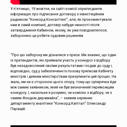
У п’ятницю, 19 жовтня, на сайті комісії оприлюднили
інформацію про підписання договору з інвестиційним
радником “Конкорд Консалтинг”, але, як прокоментували
нам в самій компанії, договір набуде чинності після
затвердження Кабміном, якому, як уже повідомлялося,
заборонено це робити судовим рішенням.
“Про цю заборону ми дізналися з преси. Ми знаємо, що один
із претендентів, які приймали участь у конкурсі з відбору
був незадоволений своїми результатами і подав до суду і,
відповідно, суд у забезпеченні їх позову приписав Кабінету
міністрів і деяким міністерствам призупинити цей процес. На
жаль, ми не є стороною цього спору, тому що суперечка йде
між самим заявником, який не був визначений переможцем
конкурсу. І, наскільки я розумію, чи комісію з відбору, чи з
самим Фондом держмайна”, – заявив керівник
департаменту аналітики “Конкорд Капітал” Олександр
Паращій.