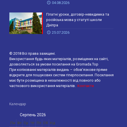
04.08.2026
Платні уроки, договір-невидимка та
російська мова у статуті школи
Дніпра
25.07.2026
© 2018 Всі права захищені.
Використання будь-яких матеріалів, розміщених на сайті,
дозволяється за умови посилання на Gromada.Top
При копіюванні матеріалів видань – обов’язкове пряме
відкрите для пошукових систем гіперпосилання. Посилання
має бути розміщена в незалежності від повного або
часткового використання матеріалів.
Контакти
Календар
Серпень 2026
Пн
Вт
Ср
Чт
Пт
Сб
Нд