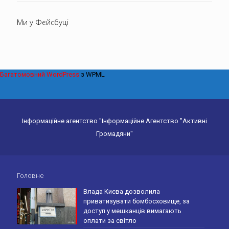
Ми у Фєйсбуці
Багатомовний WordPress
з WPML
Інформаційне агентство "Інформаційне Агентство "Активні
Громадяни"
Головне
Влада Києва дозволила
приватизувати бомбосховище, за
доступ у мешканців вимагають
оплати за світло