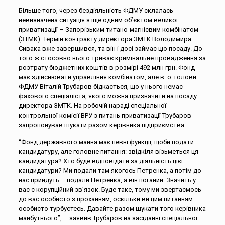
Більше того, через бездіяльність ФДМУ склалась
невизначена ситуація з іще одним об’єктом великої
приватизації – Запорізьким титано-магнієвим комбінатом
(ЗТМК). Термін контракту директора ЗМТК Володимира
Сивака вже завершився, та він і досі займає цю посаду. До
того ж стосовно нього триває кримінальне провадження за
розтрату бюджетних коштів в розмірі 492 млн грн. Фонд
має здійснювати управління комбінатом, але в. о. голови
ФДМУ Віталій Трубаров бідкається, що у нього немає
фахового спеціаліста, якого можна призначити на посаду
директора ЗМТК. На робочій нараді спеціальної
контрольної комісії ВРУ з питань приватизації Трубаров
запропонував шукати разом керівника підприємства.
“Фонд державного майна має певні функції, щоби подати
кандидатуру, але головне питання: звідкіля візьметься ця
кандидатура? Хто буде відповідати за діяльність цієї
кандидатури? Ми подали там якогось Петренка, а потім до
нас прийдуть – подали Петренка, а він поганий. Значить у
вас є корупційний зв’язок. Буде таке, тому ми звертаємось
до вас особисто з проханням, оскільки ви цим питанням
особисто турбуєтесь. Давайте разом шукати того керівника
майбутнього”, – заявив Трубаров на засіданні спеціальної