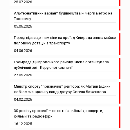
25.07.2026
Альтернативний варіант будівництва І-ї черги метро на
Троєщину
05.06.2026
Перед підвищенням ціни на проїзд Київрада зняла майже
половину дотацій з транспорту
04.06.2026
Громрада Дніпровського району Києва організувала
публічний звіт Керуючої компанії
27.05.2026
Міністр спорту “призначив” ректора: як Матвій Бідний
лобіює скандальну кандидатуру Євгена Баженкова
04.02.2026
30 років у професії — це сотні альбомів, концерти,
фільми та радіоефіри
16.12.2025