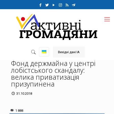
Вихідні дані ІА
Фонд держмайна у центрі
лобістського скандалу:
велика приватизація
призупинена
31.10.2018
1 888