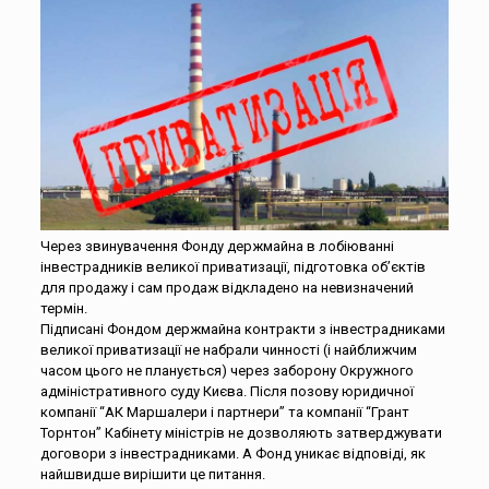
Через звинувачення Фонду держмайна в лобіюванні
інвестрадників великої приватизації, підготовка об’єктів
для продажу і сам продаж відкладено на невизначений
термін.
Підписані Фондом держмайна контракти з інвестрадниками
великої приватизації не набрали чинності (і найближчим
часом цього не планується) через заборону Окружного
адміністративного суду Києва. Після позову юридичної
компанії “АК Маршалери і партнери” та компанії “Грант
Торнтон” Кабінету міністрів не дозволяють затверджувати
договори з інвестрадниками. А Фонд уникає відповіді, як
найшвидше вирішити це питання.