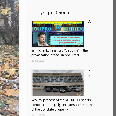
Популярні блоги
D.
Sennichenko legalized “padding” in the
privatization of the Dnipro Hotel
29.06.2021
In
the
«court» process of the VOSKHOD sports
complex — the judge initiates a «scheme»
of theft of state property
06.11.2020