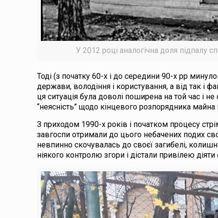
У 2012 році аналогічна доля підпалу сп
Тоді (з початку 60-х і до середини 90-х рр минул
держави, володіння і користування, а від так і 
ця ситуація була доволі поширена на той час і 
“неясність” щодо кінцевого розпорядника майна і 
З приходом 1990-х років і початком процесу стрім
завгоспи отримали до цього небачених подих свобо
невпинно скочувалась до своєї загибелі, колишн
ніякого контролю згори і дістали привілею діяти 