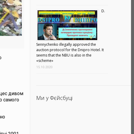
D.
Sennychenko illegally approved the
auction protocol for the Dnipro Hotel. It
seems that the NBU is also in the
о
«scheme»
15.10.2020
оцес дивом
Ми у Фєйсбуці
о самого
но
ітні 2001