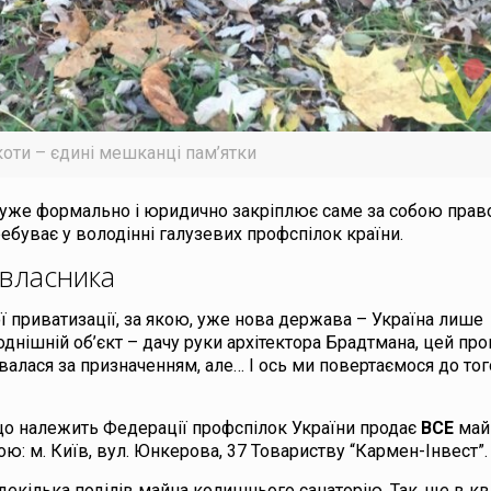
коти – єдині мешканці пам’ятки
 уже формально і юридично закріплює саме за собою прав
уває у володінні галузевих профспілок країни.
 власника
ої приватизації, за якою, уже нова держава – Україна лише
однішній об’єкт – дачу руки архітектора Брадтмана, цей пр
алася за призначенням, але… І ось ми повертаємося до тог
що належить Федерації профспілок України продає
ВСЕ
май
ою: м. Київ, вул. Юнкерова, 37 Товариству “Кармен-Інвест”.
екілька поділів майна колишнього санаторію. Так, ще в кв