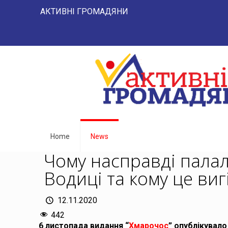
АКТИВНІ ГРОМАДЯНИ "НАРОД -
Home
News
Чому насправді палал
Водиці та кому це виг
12.11.2020
442
6 листопада видання “
Хмарочос
” опублікувало