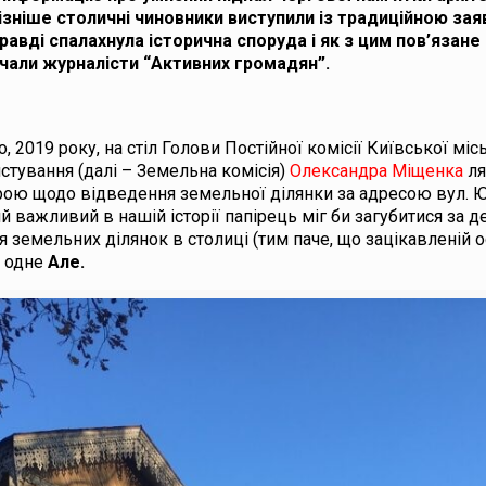
ізніше столичні чиновники виступили із традиційною за
равді спалахнула історична споруда і як з цим пов’язане
чали журналісти “Активних громадян”.
019 року, на стіл Голови Постійної комісії Київської місь
стування (далі – Земельна комісія)
Олександра Міщенка
ля
рою щодо відведення земельної ділянки за адресою вул. 
й важливий в нашій історії папірець міг би загубитися за д
 земельних ділянок в столиці (тим паче, що зацікавленій о
е одне
Але.