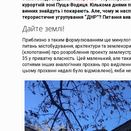
курортній зоні Пуща-Водиця. Кількома днями п
винних знайдуть і покарають. Але, чому ж насп
терористичне угрупування “ДНР”? Питання вив
Дайте землі!
Приблизно з таким формулюванням ще минулого, 2
питань містобудування, архітектури та землекори
(клопотання) про розроблення проекту землеуст
35 у приватну власність. Цей маленький, але таки
сотнями інших аналогічних прохань про виділення
цьому проханні надалі було відмовлено), якби н