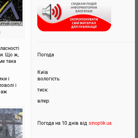
а
власності
Погода
и. Що ж,
ме така
Київ
вологість:
ки і
оволі і
тиск:
 аж
вітер:
Погода на 10 днів від
sinoptik.ua