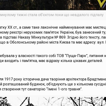
 минулому тижні стала об’єктом поки що невдалого підпалу
атку ХХ ст., а саме таке лаконічне найменування має мисте
ому реєстрі нерухомих пам’яток України, був занесений т
 підставі Наказу Мінкультури № 869. Згідно його тексту, па
що в Оболонському районі міста Києва та має адресу: вул.
бувала у власності такого собі ТОВ “Пуща-Парк”, питання 
и входить і пам’ятка, має відразу кілька цікавих деталей.
ля 1917 року історична дача творіння архітектора Брадтман
кій розташований будинок, об’єднують ще з кількома сусідн
створення тут санаторію “Імені 1-ого травня”.