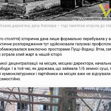
іткала дерев’яну дачу Каплєра – тоді пам’ятка згоріла до тл
ого століття) історична дача лише формально перебувала у 
фактичне розпорядження тут здійснювали галузеві профспілк
не обмежувалася виключно просторами Пущі-Водиці. Втім, са
зіграла злий жарт в нашій історії.
кої децентралізації на місцях, місцеві директори, начальни
ди. І в той час, як держава, що займала 1/6 земної суші, п
і нуменклатурники і партійники на місцях вже не відчували
самостійно.