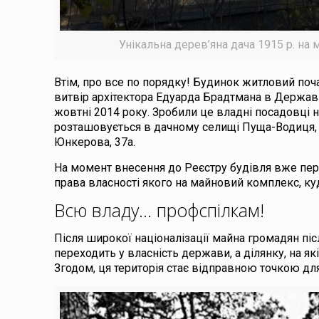
Унікальна дерев’яна дача 1915 р. на
Втім, про все по порядку! Будинок житловий поч
витвір архітектора Едуарда Брадтмана в Державн
жовтні 2014 року. Зробили це владні посадовці на
розташовується в дачному селищі Пуща-Водиця, 
Юнкерова, 37а.
На момент внесення до Реєстру будівля вже пере
права власності якого на майновий комплекс, куд
Всю владу… профспілкам!
Після широкої націоналізації майна громадян піс
переходить у власність держави, а ділянку, на я
Згодом, ця територія стає відправною точкою для 