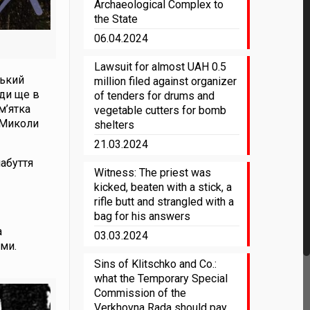
Archaeological Complex to
the State
06.04.2024
Lawsuit for almost UAH 0.5
цький
million filed against organizer
уди ще в
of tenders for drums and
м’ятка
vegetable cutters for bomb
 Миколи
shelters
21.03.2024
набуття
Witness: The priest was
kicked, beaten with a stick, a
rifle butt and strangled with a
bag for his answers
а
03.03.2024
іми.
Sins of Klitschko and Co.:
what the Temporary Special
Commission of the
Verkhovna Rada should pay