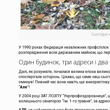
Сьогодні 
У 1990 роках Федерація незалежних профспілок
розпорядження всім державним майном, що переб
Один будинок, три адреси і два
Далі, як розумієте, почалася велика епоха велик
спостерігала осторонь. Цікаво, що саме наш сьог
оминув! Певний час вона навіть ще використовув
“
Але
”!
У 2004 році ЗАТ ЛОЗПУ “Укрпрофоздоровниця”, 
колишнього санаторію “Ім. 1-го травня”, за адрес
АЛЕ
, на цей момент уже було проведено одразу д