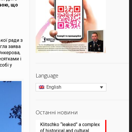
явою, що
кої ради з
гла заява
Юнкерова,
есятками і
собі у
Language
English
Останні новини
Klitschko “leaked” a complex
of historical and cultural