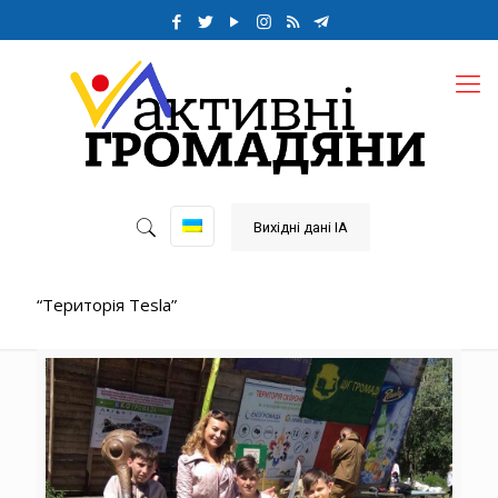
Вихідні дані ІА
“Територія Tesla”