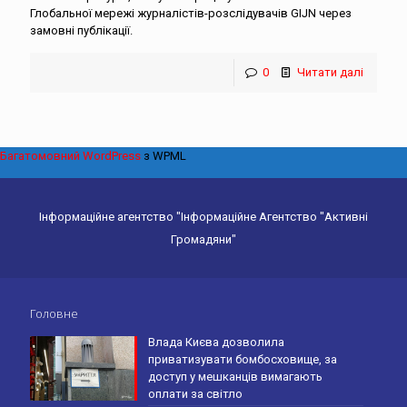
Глобальної мережі журналістів-розслідувачів GIJN через
замовні публікації.
0
Читати далі
Багатомовний WordPress
з WPML
Інформаційне агентство "Інформаційне Агентство "Активні
Громадяни"
Головне
Влада Києва дозволила
приватизувати бомбосховище, за
доступ у мешканців вимагають
оплати за світло