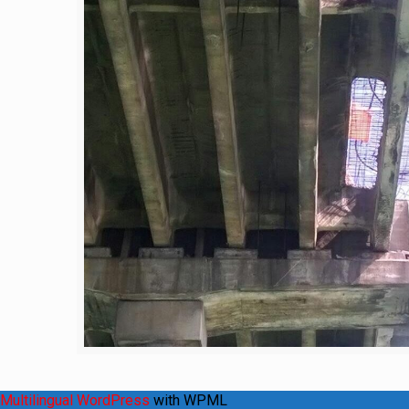
Multilingual WordPress
with WPML