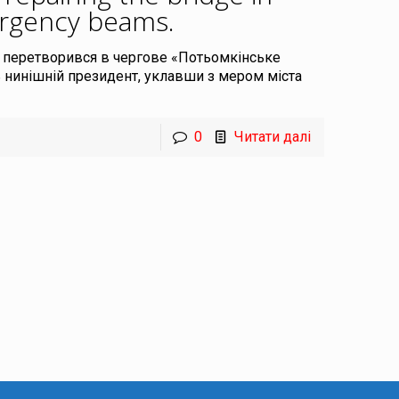
mergency beams
.
) перетворився в чергове «Потьомкінське
ь нинішній президент, уклавши з мером міста
0
Читати далі