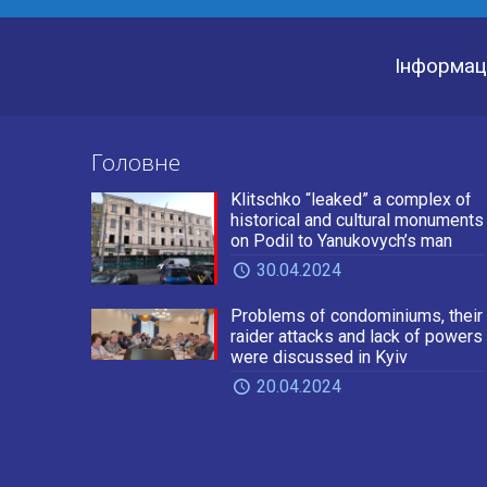
Інформаці
Головне
Klitschko “leaked” a complex of
historical and cultural monuments
on Podil to Yanukovych’s man
30.04.2024
Problems of condominiums, their
raider attacks and lack of powers
were discussed in Kyiv
20.04.2024