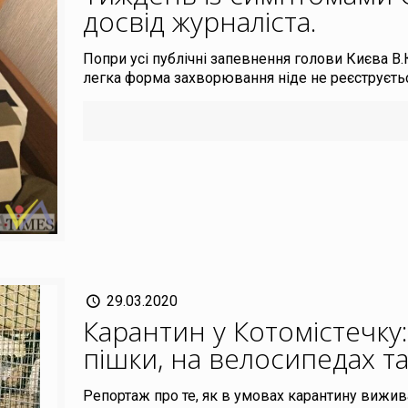
досвід журналіста
.
Попри усі публічні запевнення голови Києва В.
легка форма захворювання ніде не реєструється,
29.03.2020
Карантин у Котомістечк
пішки, на велосипедах т
Репортаж про те, як в умовах карантину вижив