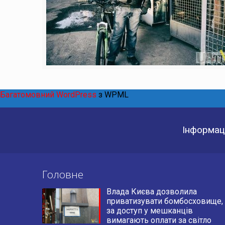
Багатомовний WordPress
з WPML
Інформаці
Головне
Влада Києва дозволила
приватизувати бомбосховище,
за доступ у мешканців
вимагають оплати за світло