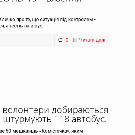
Кличко про те, що ситуація під контролем -
 а тестів на вірус.
0
Читати далі
у: волонтери добираються
а штурмують 118 автобус
.
ає 60 мешканців «Комістечка», яким