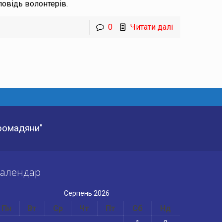
повідь волонтерів.
0
Читати далі
Громадяни"
алендар
Серпень 2026
Пн
Вт
Ср
Чт
Пт
Сб
Нд