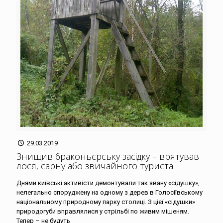
29.03.2019
Знищив браконьєрську засідку – врятував
лося, сарну або звичайного туриста
.
Днями київські активісти демонтували так звану «сідушку»,
нелегально споруджену на одному з дерев в Голосіївському
національному природному парку столиці. З цієї «сідушки»
природогуби вправлялися у стрільбі по живим мішеням.
Тепер – не будуть