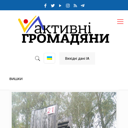
Вихідні дані ІА
вишки