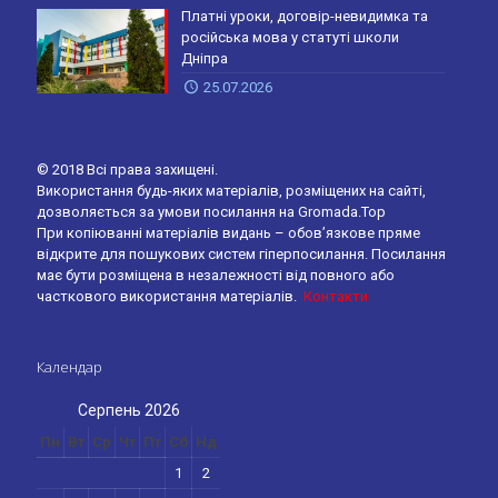
Платні уроки, договір-невидимка та
російська мова у статуті школи
Дніпра
25.07.2026
© 2018 Всі права захищені.
Використання будь-яких матеріалів, розміщених на сайті,
дозволяється за умови посилання на Gromada.Top
При копіюванні матеріалів видань – обов’язкове пряме
відкрите для пошукових систем гіперпосилання. Посилання
має бути розміщена в незалежності від повного або
часткового використання матеріалів.
Контакти
Календар
Серпень 2026
Пн
Вт
Ср
Чт
Пт
Сб
Нд
1
2