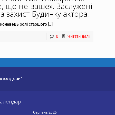
е, що не ваше». Заслужені
а захист Будинку актора
.
виконавець ролі старшого
[…]
0
Читати далі
Громадяни"
алендар
Серпень 2026