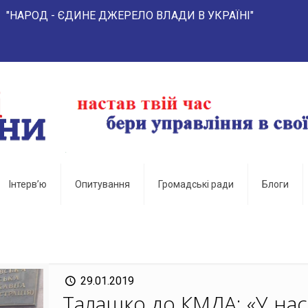
- ЄДИНЕ ДЖЕРЕЛО ВЛАДИ В УКРАЇНІ"
Інтерв’ю
Опитування
Громадські ради
Блоги
29.01.2019
Талашко до КМДА: «У нас