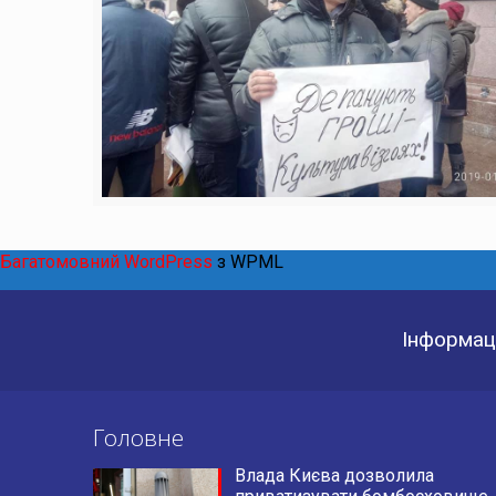
Багатомовний WordPress
з WPML
Інформаці
Головне
Влада Києва дозволила