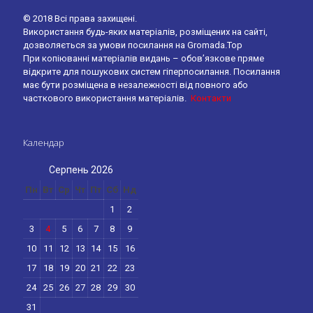
© 2018 Всі права захищені.
Використання будь-яких матеріалів, розміщених на сайті,
дозволяється за умови посилання на Gromada.Top
При копіюванні матеріалів видань – обов’язкове пряме
відкрите для пошукових систем гіперпосилання. Посилання
має бути розміщена в незалежності від повного або
часткового використання матеріалів.
Контакти
Календар
Серпень 2026
Пн
Вт
Ср
Чт
Пт
Сб
Нд
1
2
3
4
5
6
7
8
9
10
11
12
13
14
15
16
17
18
19
20
21
22
23
24
25
26
27
28
29
30
31