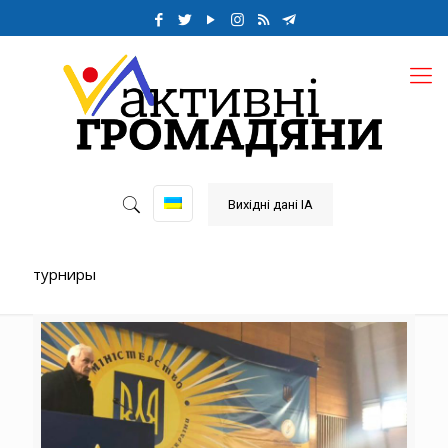
Вихідні дані ІА
турниры