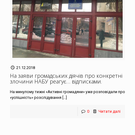
21.12.2018
На заяви громадських діячів про конкретні
злочини НАБУ реагує… відписками
.
На минулому тижні «Активні громадяни» уже розповідали про
«успішність» розслідування
[…]
0
Читати далі