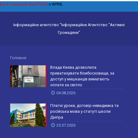
Багатомовний WordPress
з WPML
Інформаційне агентство "Інформаційне Агентство "Активні
Громадяни"
Головне
Влада Києва дозволила
приватизувати бомбосховище, за
доступ у мешканців вимагають
оплати за світло
04.08.2026
Платні уроки, договір-невидимка та
російська мова у статуті школи
Дніпра
25.07.2026