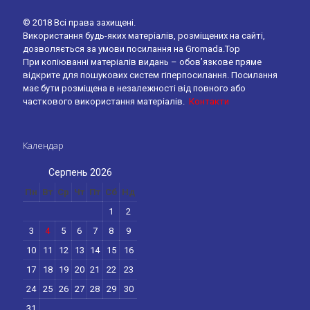
© 2018 Всі права захищені.
Використання будь-яких матеріалів, розміщених на сайті,
дозволяється за умови посилання на Gromada.Top
При копіюванні матеріалів видань – обов’язкове пряме
відкрите для пошукових систем гіперпосилання. Посилання
має бути розміщена в незалежності від повного або
часткового використання матеріалів.
Контакти
Календар
Серпень 2026
Пн
Вт
Ср
Чт
Пт
Сб
Нд
1
2
3
4
5
6
7
8
9
10
11
12
13
14
15
16
17
18
19
20
21
22
23
24
25
26
27
28
29
30
31