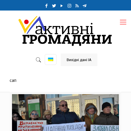
Вихідні дані ІА
сап