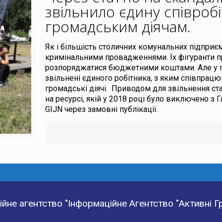
звільнило єдину співроб
громадським діячам
.
Як і більшість столичних комунальних підприє
кримінальними провадженнями. Їх фігуранти
розпоряджатися бюджетними коштами. Але у 
звільнені єдиного робітника, з яким співпрацю
громадські діячі. Приводом для звільнення ста
на ресурсі, якій у 2018 році було виключено з
GIJN через замовні публікації.
йне агентство "Інформаційне Агентство "Активні 