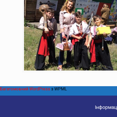
Багатомовний WordPress
з WPML
Інформаці