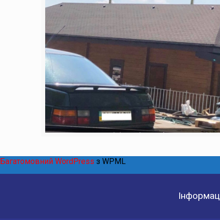
Багатомовний WordPress
з WPML
Інформаці