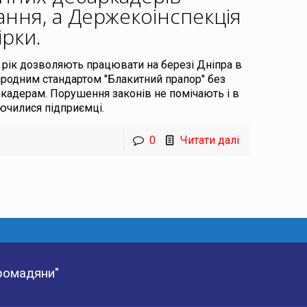
вання, а Держекоінспекція
ірки
.
 рік дозволяють працювати на березі Дніпра в
ародним стандартом "Блакитний прапор" без
кадерам. Порушення законів не помічають і в
ючилися підприємці.
0
Читати далі
Громадяни"