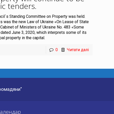
ic tenders
.
uncil`s Standing Committee on Property was held.
ors was the new Law of Ukraine «On Lease of State
 Cabinet of Ministers of Ukraine No. 483 «Some
ated June 3, 2020, which interprets some of its
l property in the capital.
0
Читати далі
Громадяни"
алендар