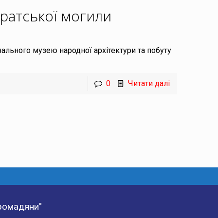
братської могили
нального музею народної архітектури та побуту
0
Читати далі
Громадяни"