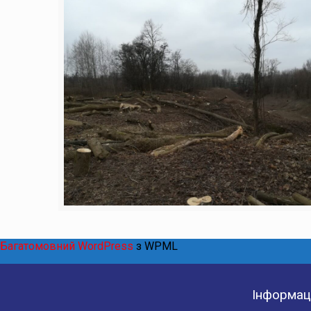
Багатомовний WordPress
з WPML
Інформаці