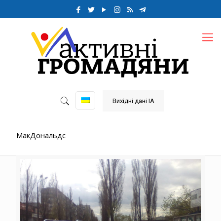
Вихідні дані ІА
МакДональдс