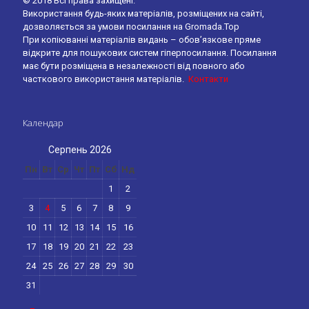
© 2018 Всі права захищені.
Використання будь-яких матеріалів, розміщених на сайті,
дозволяється за умови посилання на Gromada.Top
При копіюванні матеріалів видань – обов’язкове пряме
відкрите для пошукових систем гіперпосилання. Посилання
має бути розміщена в незалежності від повного або
часткового використання матеріалів.
Контакти
Календар
Серпень 2026
Пн
Вт
Ср
Чт
Пт
Сб
Нд
1
2
3
4
5
6
7
8
9
10
11
12
13
14
15
16
17
18
19
20
21
22
23
24
25
26
27
28
29
30
31