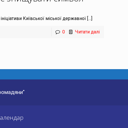
ініціативи Київської міської державної
[…]
0
Читати далі
Громадяни"
алендар