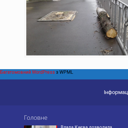
Багатомовний WordPress
з WPML
Інформаці
Головне
Влада Києва дозволила