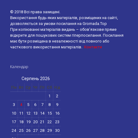
© 2018 Всі права захищені.
Використання будь-яких матеріалів, розміщених на сайті,
дозволяється за умови посилання на Gromada.Top
При копіюванні матеріалів видань – обов’язкове пряме
відкрите для пошукових систем гіперпосилання. Посилання
має бути розміщена в незалежності від повного або
часткового використання матеріалів.
Контакти
Календар
Серпень 2026
Пн
Вт
Ср
Чт
Пт
Сб
Нд
1
2
3
4
5
6
7
8
9
10
11
12
13
14
15
16
17
18
19
20
21
22
23
24
25
26
27
28
29
30