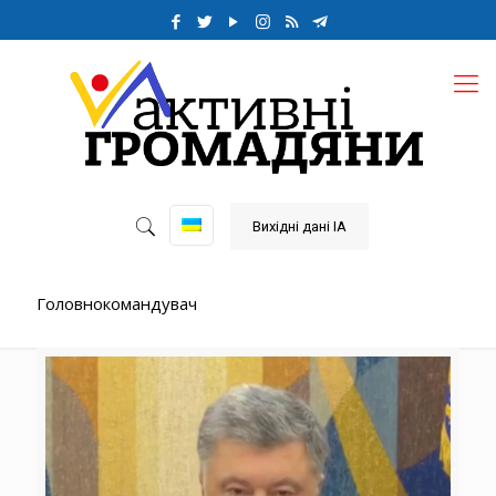
Вихідні дані ІА
Головнокомандувач