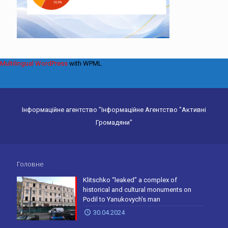
Multilingual WordPress
with WPML
Інформаційне агентство "Інформаційне Агентство "Активні
Громадяни"
Головне
Klitschko “leaked” a complex of
historical and cultural monuments on
Podil to Yanukovych’s man
30.04.2024