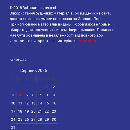
© 2018 Всі права захищені.
Використання будь-яких матеріалів, розміщених на сайті,
дозволяється за умови посилання на Gromada.Top
При копіюванні матеріалів видань – обов’язкове пряме
відкрите для пошукових систем гіперпосилання. Посилання
має бути розміщена в незалежності від повного або
часткового використання матеріалів.
Контакти
Календар
Серпень 2026
Пн
Вт
Ср
Чт
Пт
Сб
Нд
1
2
3
4
5
6
7
8
9
10
11
12
13
14
15
16
17
18
19
20
21
22
23
24
25
26
27
28
29
30
31