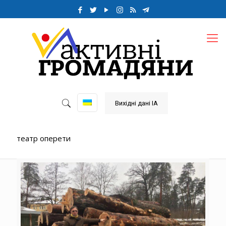
Вихідні дані ІА
театр оперети