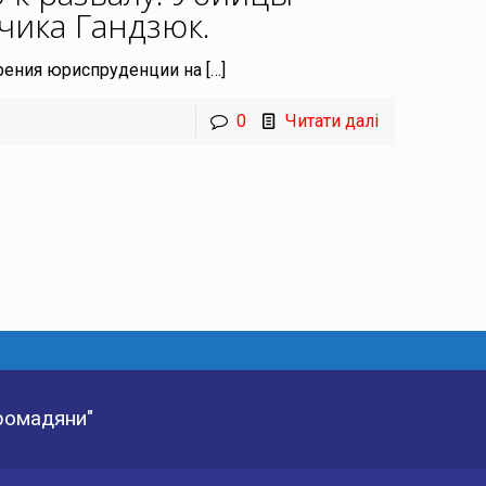
зчика Гандзюк
.
зрения юриспруденции на
[…]
0
Читати далі
Громадяни"