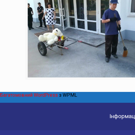
Багатомовний WordPress
з WPML
Інформаці