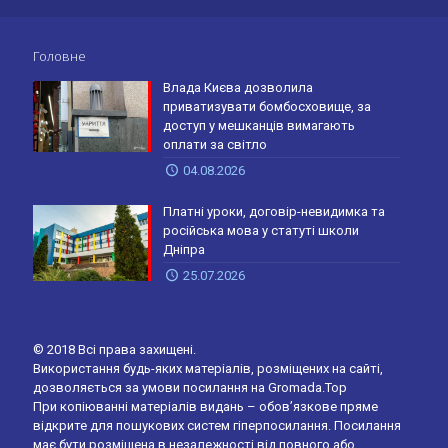
Головне
Влада Києва дозволила
приватизувати бомбосховище, за
доступ у мешканців вимагають
оплати за світло
04.08.2026
Платні уроки, договір-невидимка та
російська мова у статуті школи
Дніпра
25.07.2026
© 2018 Всі права захищені.
Використання будь-яких матеріалів, розміщених на сайті,
дозволяється за умови посилання на Gromada.Top
При копіюванні матеріалів видань – обов’язкове пряме
відкрите для пошукових систем гіперпосилання. Посилання
має бути розміщена в незалежності від повного або