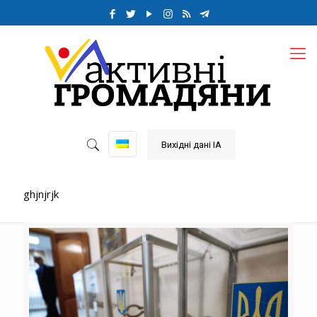
Вихідні дані ІА
ghjnjrjk