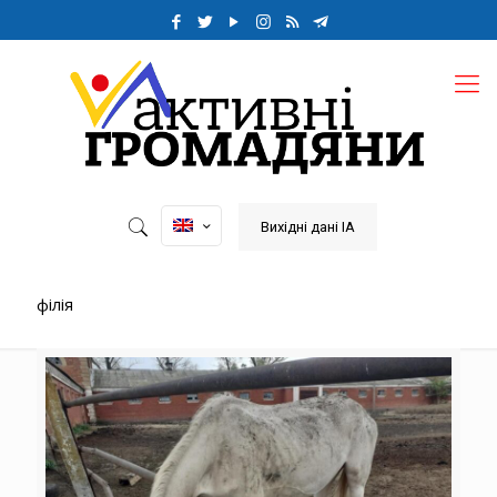
Вихідні дані ІА
філія