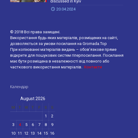
discussed in Kyiv
20.04.2024
© 2018 Всі права захищені.
Використання будь-яких матеріалів, розміщених на сайті,
дозволяється за умови посилання на Gromada.Top
При копіюванні матеріалів видань – обов’язкове пряме
відкрите для пошукових систем гіперпосилання. Посилання
має бути розміщена в незалежності від повного або
часткового використання матеріалів.
Контакти
Календар
August 2026
M
T
W
T
F
S
S
1
2
3
4
5
6
7
8
9
10
11
12
13
14
15
16