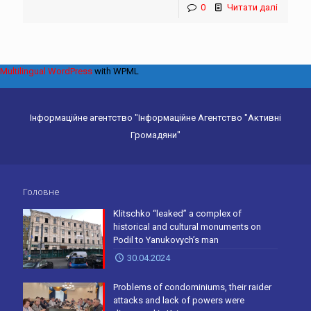
0
Читати далі
Multilingual WordPress
with WPML
Інформаційне агентство "Інформаційне Агентство "Активні
Громадяни"
Головне
Klitschko “leaked” a complex of
historical and cultural monuments on
Podil to Yanukovych’s man
30.04.2024
Problems of condominiums, their raider
attacks and lack of powers were