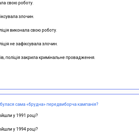
ала свою роботу.
фіксувала злочин.
ліція виконала свою роботу.
іція не зафіксувала злочин.
ів, поліція закрила кримінальне провадження.
відбулася сама «брудна» передвиборча кампанія?
ойшли у 1991 році?
ойшли у 1994 році?