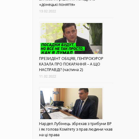
«донецькі поняття»
13.02.2022
ПРЕЗИДЕНТ ОБІЦЯВ, ГЕНПРОКУРОР
КАЗАЛА ПРО ПОКАРАННЯ – А ЩО
НАСПРАВДІ? (частина 2)
11.02.2022
Нардеп Лубінець збрехав з трибуни ВР
і як голова Комітету з прав людини чхав
на ці права