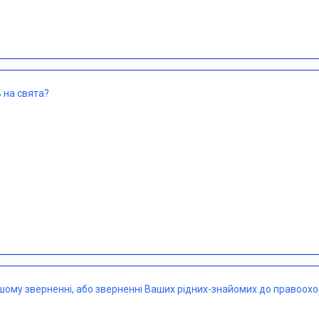
 на свята?
ашому зверненні, або зверненні Ваших рідних-знайомих до правоох