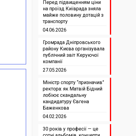
Перед підвищенням ціни
на проїзд Київрада зняла
майже половину дотацій з
транспорту
04.06.2026
Громрада Дніпровського
району Києва організувала
публічний звіт Керуючої
компанії
27.05.2026
Міністр спорту “призначив”
ректора: як Матвій Бідний
лобіює скандальну
кандидатуру Євгена
Баженкова
04.02.2026
30 років у професії — це
сотні альбомів, концерти,