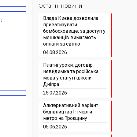
Останні новини
Влада Києва дозволила
х?
приватизувати
бомбосховище, за доступ у
мешканців вимагають
оплати за світло
04.08.2026
Платні уроки, договір-
невидимка та російська
мова у статуті школи
Дніпра
25.07.2026
Альтернативний варіант
будівництва І-ї черги
метро на Троєщину
05.06.2026