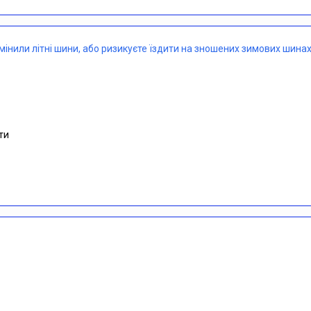
мінили літні шини, або ризикуєте їздити на зношених зимових шина
ити