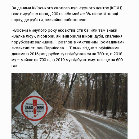
За даними Київського еколого-культурного центру (КЕКЦ)
вже вирубано понад 200 га, або майже 3% лісової площі
парку, де рубати, звичайно заборонено.
«Восени минулого року екоактивісти бачили там знаки
«Валка лісу», лісовози, які вивозили вікові дуби, спалення
порубкових залишків, – розповів «Активним Громадянам»
екоактивіст Іван Парнікоза. – Тільки згідно з офіційними
даними в 2016 році рубки тут відбувалися на 780 га, в 2018-
му – майже на 700 га, в 2019-му відбуватимуться ще на 600
га».