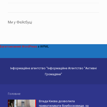
Ми у Фєйсбуці
Багатомовний WordPress
з WPML
Інформаційне агентство "Інформаційне Агентство "Активні
Громадяни"
Головне
Влада Києва дозволила
приватизувати бомбосховище, за