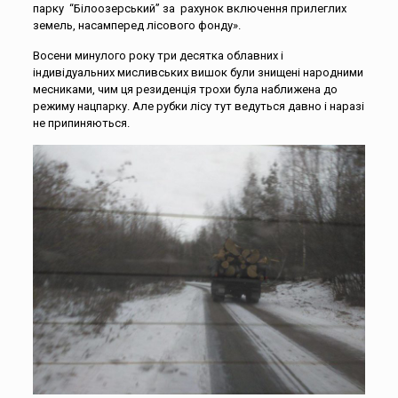
парку “Білоозерський” за рахунок включення прилеглих
земель, насамперед лісового фонду».
Восени минулого року три десятка облавних і
індивідуальних мисливських вишок були знищені народними
месниками, чим ця резиденція трохи була наближена до
режиму нацпарку. Але рубки лісу тут ведуться давно і наразі
не припиняються.