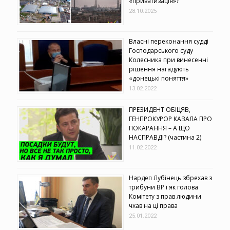
«приватизація»?
28.10.2025
Власні переконання судді
Господарського суду
Колесника при винесенні
рішення нагадують
«донецькі поняття»
13.02.2022
ПРЕЗИДЕНТ ОБІЦЯВ,
ГЕНПРОКУРОР КАЗАЛА ПРО
ПОКАРАННЯ – А ЩО
НАСПРАВДІ? (частина 2)
11.02.2022
Нардеп Лубінець збрехав з
трибуни ВР і як голова
Комітету з прав людини
чхав на ці права
25.01.2022