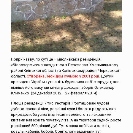
Попри назву, по суті це – мисливська резиденція.
«Білоозерське» знаходиться в Переяслав-Хмельницькому
районі Київської області та Канівському районі Черкаської
області.
Створена Леонідом Кучмою у 2001 році.
Другий
президент України тут навіть будиночок собі спорудив, але
пізніше його викупив міністр доходів і зборів Олександр
Клименко (24 декабря 2012 —27 февраля 2014).
Площа резиденції 7 тис. гектарів. Розташовані чудові
дубово-соснові ліси, розкішні луки і болота радують око
природолюба усіма відтінками зеленого та яскравими
квітами навесні та початку літа. А на території садиби росте
розкішний 500-річний дуб. Тут можна побачити оленів,
козуль, кабанів, бобрів. Орнітологи відмічали тут