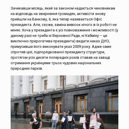
Зачекавши місяць, який за законом надається чиновникам
на відповідь на звернення громадян, активісти знову
прийшли на Банкову, 6, яка тепер називається Офіс
президента. Але, схоже, заміна вивісок нічого в їх роботі не
міняє. Хоча у президента є усі повноваження і можливості (у
даному разі не треба ні Верховної Ради, ні Кабміну – це
виключно прерогатива президента) видати наказ ДУСі,
примусивши його виконувати указ 2009 року. Адже саме
спротив цієї, підпорядкованої президенту структури,
протягом усіх десяти попередніх років ставав на заваді
отримання українцями трьох чудових національних
природних парків.