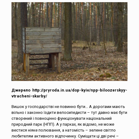
Джерело http://pryroda.in.ua/dop-kyiv/npp-biloozerskyy-
vtracheni-skarby/
Вишок у господарстві не повинно бути… А дорогами мають
вільно і законно їздити велосипедисти – тут давно має бути
створений і повноцінно функціонувати національний
природний парк (НПП). А у парках, як відомо, не може
вестися ніяке полювання, а натомість – зелене світло
любителям активного відпочинку. Суміщати ці дві речі –