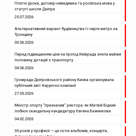
Платні уроки, договір-невидимка та російська мова у
статуті школи Дніпра
25.07.2026
Альтернативний варіант будівництва І-ї черги метро на
Троєщину
05.06.2026
Перед підвищенням ціни на проїзд Київрада зняла майже
половину дотацій з транспорту
04.06.2026
Громрада Дніпровського району Києва організувала
публічний звіт Керуючої компанії
27.05.2026
Міністр спорту “призначив” ректора: як Матвій Бідний
лобіює скандальну кандидатуру Євгена Баженкова
04.02.2026
30 років у професії — це сотні альбомів, концерти,