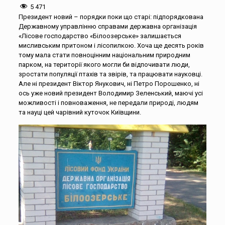
5 471
Президент новий – порядки поки що старі: підпорядкована
Державному управлінню справами державна організація
«Лісове господарство «Білоозерське» залишається
мисливським притоном і лісопилкою. Хоча ще десять років
тому мала стати повноцінним національним природним
парком, на території якого могли би відпочивати люди,
зростати популяції птахів та звірів, та працювати науковці.
Але ні президент Віктор Янукович, ні Петро Порошенко, ні
ось уже новий президент Володимир Зеленський, маючі усі
можливості і повноваження, не передали природі, людям
та науці цей чарівний куточок Київщини.