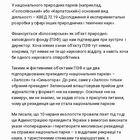
У національного природних парків (наприклад,
«Голосіївський» або «Карпатський») основний вид
діяльності – КВЕД 72.19 «Дослідження й експериментальні
розробки у сфері інших природничих і технічних наук».
Фінансується «Білоозерське» як об’єкт природно-
заповідного фонду (ПЗФ), що нам підтвердив при зустрічі і
директор. Хоча ніяких ознак об’єкту ПЗФ тут немає,
зокрема, тут немає не те що наукового відділу, а навіть хоча
би одного наукового співробітника.
Такими ж фіктивними об’єктами ПЗФ є ще два
підпорядкованих президенту «національних парків» –
«Залісся» та «Синьогора». До речі, саме у «Заліссі» тільки
обраний президент Зеленський влаштовував прийом для
журналістів у форматі «не на камеру». Оскільки «не на
камеру», ми не знаємо, чи задав хтось з присутніх питання,
чому ця резиденція ще не стала національним парком.
Ми писали, що 10 червня екологісти провели пікет під тоді
ще Адміністрацією президента України з вимогою виконати
укази «попередника» і перетворити мисливські резиденції
на справжні національні парки – з відділами рекреації та
науки, з туристичними стежками та маршрутами, з