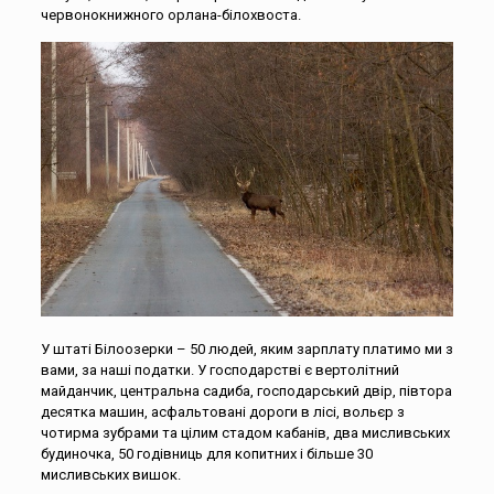
червонокнижного орлана-білохвоста.
У штаті Білоозерки – 50 людей, яким зарплату платимо ми з
вами, за наші податки. У господарстві є вертолітний
майданчик, центральна садиба, господарський двір, півтора
десятка машин, асфальтовані дороги в лісі, вольєр з
чотирма зубрами та цілим стадом кабанів, два мисливських
будиночка, 50 годівниць для копитних і більше 30
мисливських вишок.