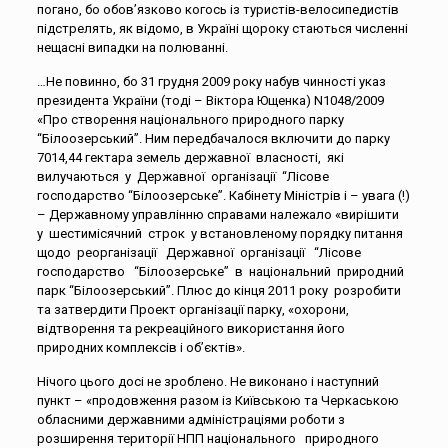
погано, бо обов’язково когось із туристів-велосипедистів
підстрелять, як відомо, в Україні щороку стаються численні
нещасні випадки на полюванні.
…Не повинно, бо 31 грудня 2009 року набув чинності указ
президента України (тоді – Віктора Ющенка) N1048/2009
«Про створення національного природного парку
“Білоозерський”. Ним передбачалося включити до парку
7014,44 гектара земель державної власності, які
вилучаються у Державної організації “Лісове
господарство “Білоозерське”. Кабінету Міністрів і – увага (!)
– Державному управлінню справами належало «вирішити
у шестимісячний строк у встановленому порядку питання
щодо реорганізації Державної організації “Лісове
господарство “Білоозерське” в національний природний
парк “Білоозерський”. Плюс до кінця 2011 року розробити
та затвердити Проект організації парку, «охорони,
відтворення та рекреаційного використання його
природних комплексів і об’єктів».
Нічого цього досі не зроблено. Не виконано і наступний
пункт – «продовження разом із Київською та Черкаською
обласними державними адміністраціями роботи з
розширення території НПП національного природного