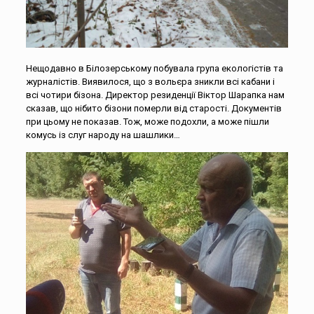
Нещодавно в Білозерському побувала група екологістів та
журналістів. Виявилося, що з вольєра зникли всі кабани і
всі чотири бізона. Директор резиденції Віктор Шарапка нам
сказав, що нібито бізони померли від старості. Документів
при цьому не показав. Тож, може подохли, а може пішли
комусь із слуг народу на шашлики…