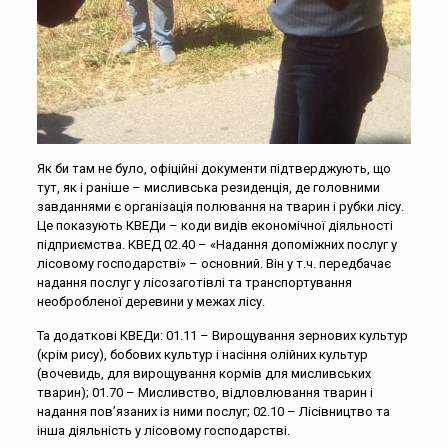
Як би там не було, офіційні документи підтверджують, що
тут, як і раніше – мисливська резиденція, де головними
завданнями є організація полювання на тварин і рубки лісу.
Це показують КВЕДи – коди видів економічної діяльності
підприємства. КВЕД 02.40 – «Надання допоміжних послуг у
лісовому господарстві» – основний. Він у т.ч. передбачає
надання послуг у лісозаготівлі та транспортування
необробленої деревини у межах лісу.
Та додаткові КВЕДи: 01.11 – Вирощування зернових культур
(крім рису), бобових культур і насіння олійних культур
(вочевидь, для вирощування кормів для мисливських
тварин); 01.70 – Мисливство, відловлювання тварин і
надання пов’язаних із ними послуг; 02.10 – Лісівництво та
інша діяльність у лісовому господарстві.