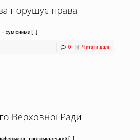
ва порушує права
 – сумісними
[…]
0
Читати далі
го Верховної Ради
 інформації , парламентський
[…]