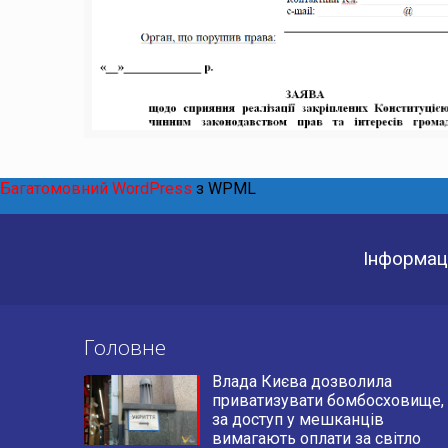
Багатомовний WordPress
з WPML
Інформаці
Головне
Влада Києва дозволила
приватизувати бомбосховище,
за доступ у мешканців
вимагають оплати за світло