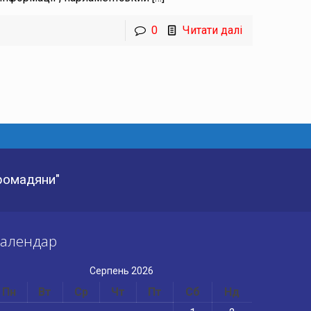
0
Читати далі
Громадяни"
алендар
Серпень 2026
Пн
Вт
Ср
Чт
Пт
Сб
Нд