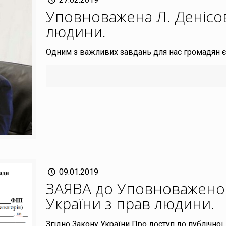
Уповноважена Л. Денісо
людини
.
Одним з важливих завдань для нас громадян є
09.01.2019
ЗАЯВА до Уповноважено
України з прав людини
.
Згідно Закону України Про доступ до публічної