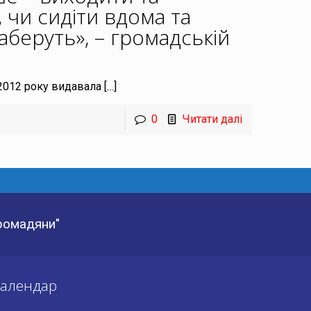
, чи сидіти вдома та
заберуть», – громадській
 2012 року видавала
[…]
0
Читати далі
Громадяни"
алендар