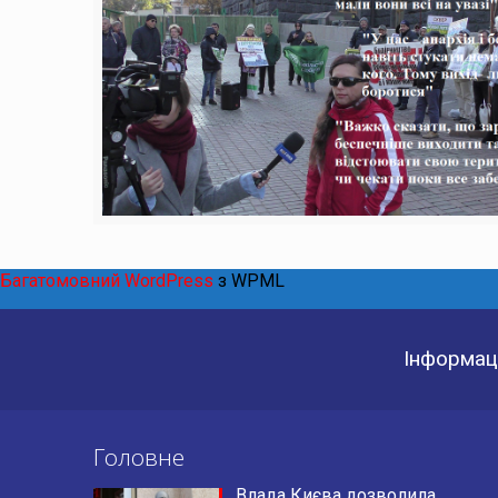
Багатомовний WordPress
з WPML
Інформаці
Головне
Влада Києва дозволила