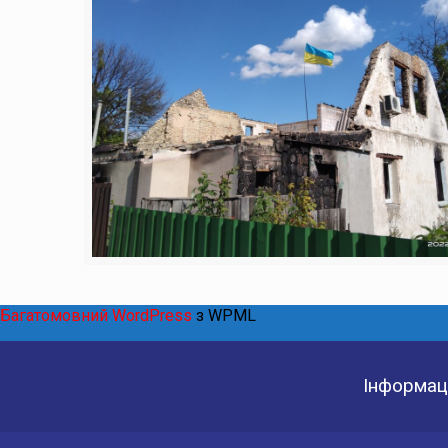
Багатомовний WordPress
з WPML
Інформаці