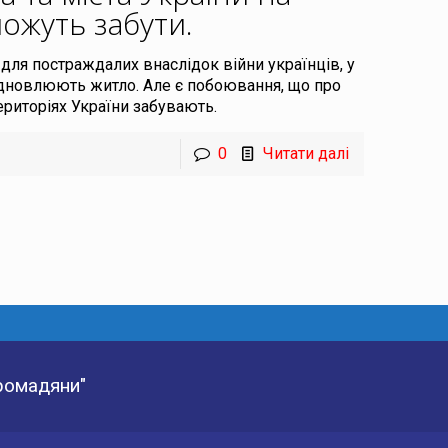
ожуть забути
.
для постраждалих внаслідок війни українців, у
відновлюють житло. Але є побоювання, що про
ериторіях України забувають.
0
Читати далі
Громадяни"