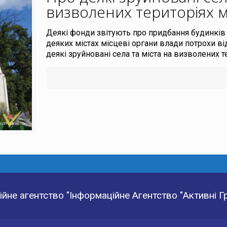
визволених територіях м
Деякі фонди звітують про придбання будинків 
деяких містах місцеві органи влади потрохи 
деякі зруйновані села та міста на визволених т
йне агентство "Інформаційне Агентство "Активні 