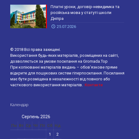
Платні уроки, договір-невидимка та
російська мова у статуті школи
Дніпра
25.07.2026
© 2018 Всі права захищені.
Використання будь-яких матеріалів, розміщених на сайті,
дозволяється за умови посилання на Gromada.Top
При копіюванні матеріалів видань – обов’язкове пряме
відкрите для пошукових систем гіперпосилання. Посилання
має бути розміщена в незалежності від повного або
часткового використання матеріалів.
Контакти
Календар
Серпень 2026
Пн
Вт
Ср
Чт
Пт
Сб
Нд
1
2