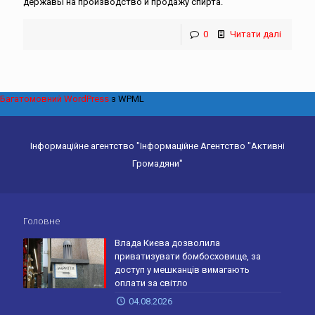
державы на производство и продажу спирта.
0
Читати далі
Багатомовний WordPress
з WPML
Інформаційне агентство "Інформаційне Агентство "Активні
Громадяни"
Головне
Влада Києва дозволила
приватизувати бомбосховище, за
доступ у мешканців вимагають
оплати за світло
04.08.2026