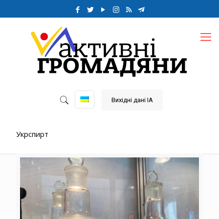
Вихідні дані ІА
Укрспирт