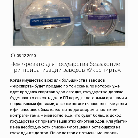
03.12.2020
Чем чревато для государства беззаконие
при приватизации заводов «Укрспирта»
.
Когда имущество всех или большинства заводов
«Укрспирта» будет продано по той схеме, по которой уже
идет продажа спиртзаводов сегодня, государство должно
будет как-то списать долги ГП перед налоговыми органами и
социальными фондами, а также погасить накопленные долги
и финансовые обязательства по договорам с частными
контрагентами. Неизвестно ещё, что будет больше: доход
государства от приватизации этих спиртзаводов, или убытки
из-за необходимости списания/погашения остающихся на
госхолдинге долгов. Плюс потери от отмены монополии