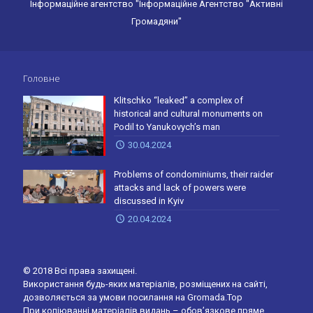
Інформаційне агентство "Інформаційне Агентство "Активні
Громадяни"
Головне
Klitschko “leaked” a complex of
historical and cultural monuments on
Podil to Yanukovych’s man
30.04.2024
Problems of condominiums, their raider
attacks and lack of powers were
discussed in Kyiv
20.04.2024
© 2018 Всі права захищені.
Використання будь-яких матеріалів, розміщених на сайті,
дозволяється за умови посилання на Gromada.Top
При копіюванні матеріалів видань – обов’язкове пряме