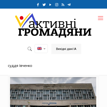
Вихідні дані ІА
суддя Івченко