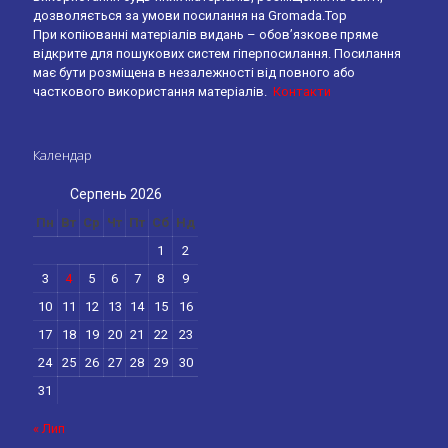
дозволяється за умови посилання на Gromada.Top
При копіюванні матеріалів видань – обов’язкове пряме
відкрите для пошукових систем гіперпосилання. Посилання
має бути розміщена в незалежності від повного або
часткового використання матеріалів.
Контакти
Календар
Серпень 2026
Пн
Вт
Ср
Чт
Пт
Сб
Нд
1
2
3
4
5
6
7
8
9
10
11
12
13
14
15
16
17
18
19
20
21
22
23
24
25
26
27
28
29
30
31
« Лип