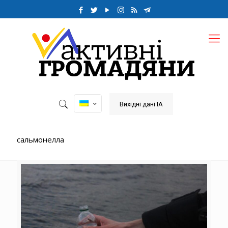
Вихідні дані ІА
сальмонелла