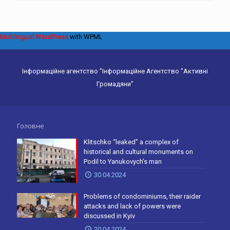
Multilingual WordPress
with WPML
Інформаційне агентство "Інформаційне Агентство "Активні
Громадяни"
Головне
Klitschko “leaked” a complex of
historical and cultural monuments on
Podil to Yanukovych’s man
30.04.2024
Problems of condominiums, their raider
attacks and lack of powers were
discussed in Kyiv
20.04.2024