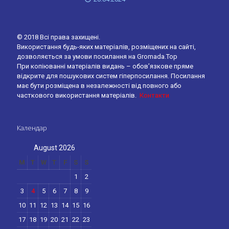
© 2018 Всі права захищені.
Використання будь-яких матеріалів, розміщених на сайті,
дозволяється за умови посилання на Gromada.Top
При копіюванні матеріалів видань – обов’язкове пряме
відкрите для пошукових систем гіперпосилання. Посилання
має бути розміщена в незалежності від повного або
часткового використання матеріалів.
Контакти
Календар
August 2026
M
T
W
T
F
S
S
1
2
3
4
5
6
7
8
9
10
11
12
13
14
15
16
17
18
19
20
21
22
23