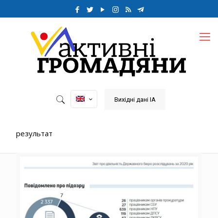
Вихідні дані ІА
результат