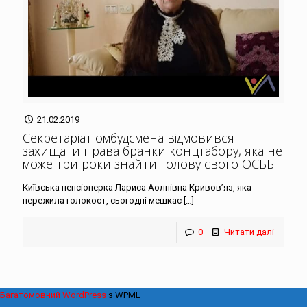
21.02.2019
Секретаріат омбудсмена відмовився
захищати права бранки концтабору, яка не
може три роки знайти голову свого ОСББ
.
Київська пенсіонерка Лариса Аолнівна Кривов’яз, яка
пережила голокост, сьогодні мешкає
[…]
0
Читати далі
Багатомовний WordPress
з WPML