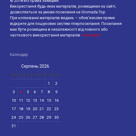
© 2018 Всі права захищені.
Використання будь-яких матеріалів, розміщених на сайті,
дозволяється за умови посилання на Gromada.Top
При копіюванні матеріалів видань – обов’язкове пряме
відкрите для пошукових систем гіперпосилання. Посилання
має бути розміщена в незалежності від повного або
часткового використання матеріалів.
Контакти
Календар
Серпень 2026
Пн
Вт
Ср
Чт
Пт
Сб
Нд
1
2
3
4
5
6
7
8
9
10
11
12
13
14
15
16
17
18
19
20
21
22
23
24
25
26
27
28
29
30
31