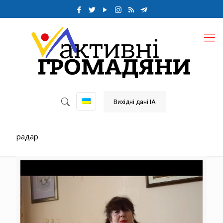
Вихідні дані ІА
радар