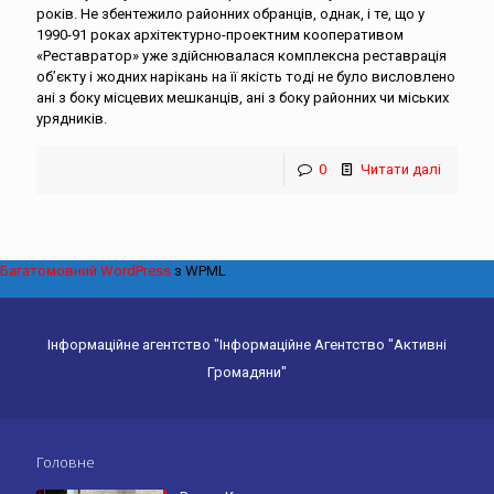
років. Не збентежило районних обранців, однак, і те, що у
1990-91 роках архітектурно-проектним кооперативом
«Реставратор» уже здійснювалася комплексна реставрація
об’єкту і жодних нарікань на її якість тоді не було висловлено
ані з боку місцевих мешканців, ані з боку районних чи міських
урядників.
0
Читати далі
Багатомовний WordPress
з WPML
Інформаційне агентство "Інформаційне Агентство "Активні
Громадяни"
Головне