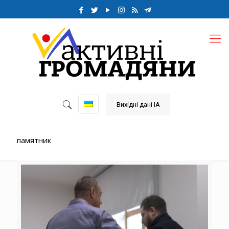
Вихідні дані ІА
памятник