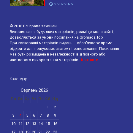
25.07.2026
© 2018 Всі права захищені.
Використання будь-яких матеріалів, розміщених на сайті,
дозволяється за умови посилання на Gromada.Top
При копіюванні матеріалів видань – обов’язкове пряме
відкрите для пошукових систем гіперпосилання. Посилання
має бути розміщена в незалежності від повного або
часткового використання матеріалів.
Контакти
Календар
Серпень 2026
Пн
Вт
Ср
Чт
Пт
Сб
Нд
1
2
3
4
5
6
7
8
9
10
11
12
13
14
15
16
17
18
19
20
21
22
23