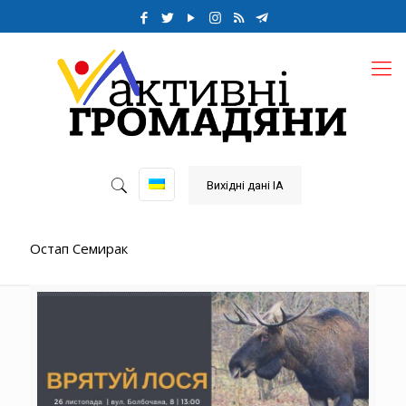
Вихідні дані ІА
Остап Семирак